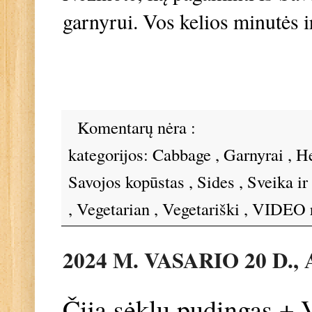
garnyrui. Vos kelios minutės ir
Komentarų nėra :
kategorijos:
Cabbage
,
Garnyrai
,
He
Savojos kopūstas
,
Sides
,
Sveika i
,
Vegetarian
,
Vegetariški
,
VIDEO r
2024 M. VASARIO 20 D.
Čija sėklų pudingas +