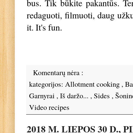
bus. Tik būkite pakantūs. Te
redaguoti, filmuoti, daug užku
it. It's fun.
Komentarų nėra :
kategorijos:
Allotment cooking
,
B
Garnyrai
,
Iš daržo...
,
Sides
,
Šoni
Video recipes
2018 M. LIEPOS 30 D., 