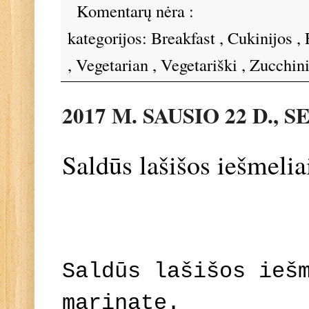
Komentarų nėra :
kategorijos:
Breakfast
,
Cukinijos
,
,
Vegetarian
,
Vegetariški
,
Zucchin
2017 M. SAUSIO 22 D.,
Saldūs lašišos iešmel
Saldūs lašišos ieš
marinate.