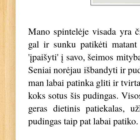
Mano spintelėje visada yra č
gal ir sunku patikėti matant 
'įpaišyti' į savo, šeimos mity
Seniai norėjau išbandyti ir pu
man labai patinka gliti ir tvirt
koks sotus šis pudingas. Viso
geras dietinis patiekalas, 
pudingas taip pat labai patiko