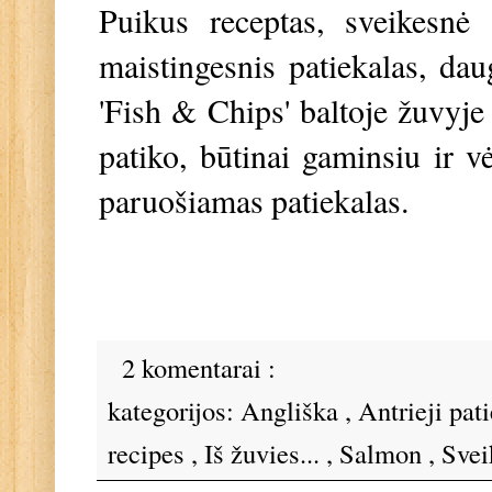
Puikus receptas, sveikesnė 
maistingesnis patiekalas, daug
'Fish & Chips' baltoje žuvyje
patiko, būtinai gaminsiu ir vė
paruošiamas patiekalas.
2 komentarai :
kategorijos:
Angliška
,
Antrieji pat
recipes
,
Iš žuvies...
,
Salmon
,
Svei