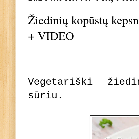
Žiedinių kopūstų kepsn
+ VIDEO
Vegetariški žied
sūriu.