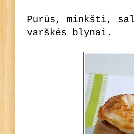
Purūs, minkšti, sa
varškės blynai.