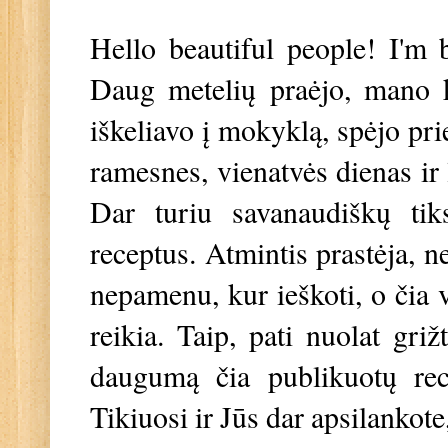
Hello beautiful people! I'm b
Daug metelių praėjo, mano kr
iškeliavo į mokyklą, spėjo prie
ramesnes, vienatvės dienas ir 
Dar turiu savanaudiškų ti
receptus. Atmintis prastėja, n
nepamenu, kur ieškoti, o čia v
reikia. Taip, pati nuolat griž
daugumą čia publikuotų rec
Tikiuosi ir Jūs dar apsilankote,