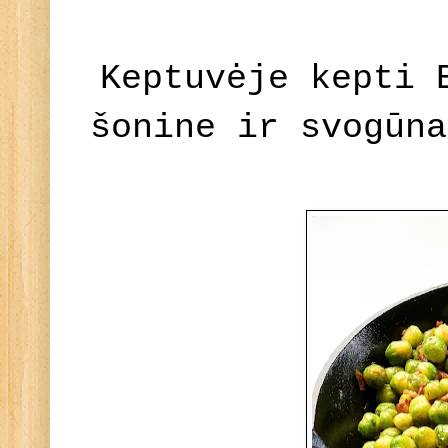
Keptuvėje kepti 
šonine ir svogūn