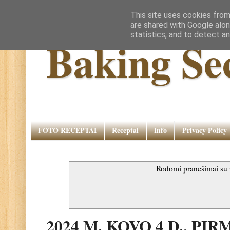
This site uses cookies from
are shared with Google alon
statistics, and to detect a
Baking Se
FOTO RECEPTAI
Receptai
Info
Privacy Policy
Rodomi pranešimai s
2024 M. KOVO 4 D., PI