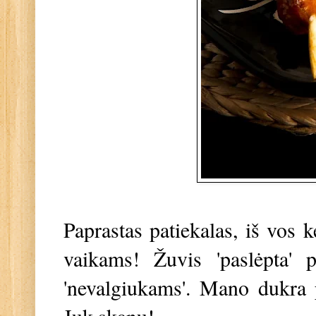
Paprastas patiekalas, iš vos k
vaikams! Žuvis 'paslėpta' p
'nevalgiukams'. Mano dukra p
Juk skanu!