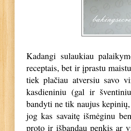
Kadangi sulaukiau palaikymo
receptais, bet ir įprastu maist
tiek plačiau atversiu savo v
kasdieniniu (gal ir šventin
bandyti ne tik naujus kepinių,
jog kas savaitę išmėginu bent
proto ir išbandau penkis ar 