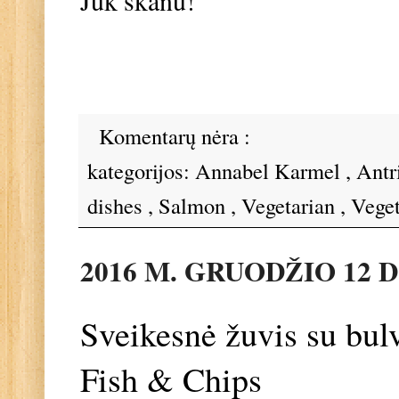
Komentarų nėra :
kategorijos:
Annabel Karmel
,
Antr
dishes
,
Salmon
,
Vegetarian
,
Veget
2016 M. GRUODŽIO 12 D
Sveikesnė žuvis su bul
Fish & Chips