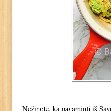
Nežinote, ką pagaminti iš Sav