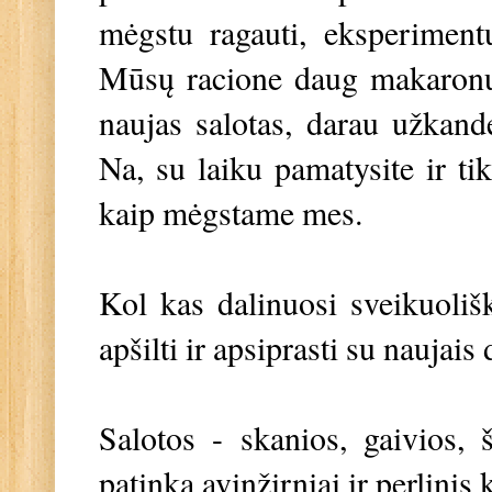
mėgstu ragauti, eksperimentu
Mūsų racione daug makaronų,
naujas salotas, darau užkand
Na, su laiku pamatysite ir tik
kaip mėgstame mes.
Kol kas dalinuosi sveikuoliš
apšilti ir apsiprasti su naujais 
Salotos - skanios, gaivios, 
patinka avinžirniai ir perlinis