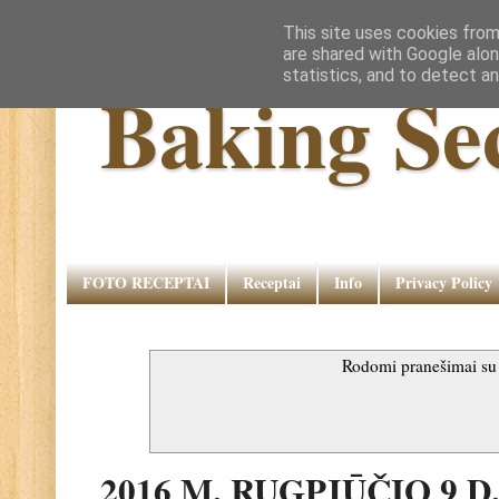
This site uses cookies from
are shared with Google alon
statistics, and to detect a
Baking Se
FOTO RECEPTAI
Receptai
Info
Privacy Policy
Rodomi pranešimai s
2016 M. RUGPJŪČIO 9 D