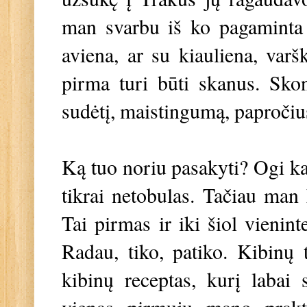
man svarbu iš ko pagaminta j
aviena, ar su kiauliena, var
pirma turi būti skanus. Skon
sudėtį, maistingumą, papročius,
Ką tuo noriu pasakyti? Ogi kad
tikrai netobulas. Tačiau man 
Tai pirmas ir iki šiol vienint
Radau, tiko, patiko. Kibinų t
kibinų receptas, kurį labai 
vienas pirmųjų mano prakti