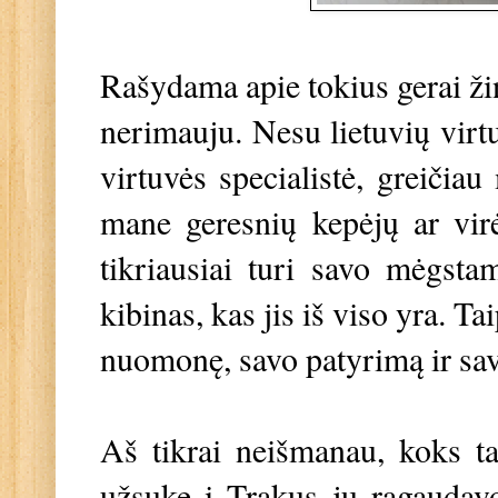
Rašydama apie tokius gerai ži
nerimauju. Nesu lietuvių virtu
virtuvės specialistė, greiči
mane geresnių kepėjų ar virė
tikriausiai turi savo mėgst
kibinas, kas jis iš viso yra. T
nuomonę, savo patyrimą ir sav
Aš tikrai neišmanau, koks tas
užsukę į Trakus jų ragaudavo