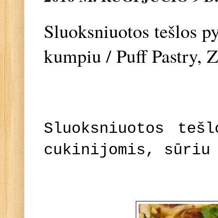
Sluoksniuotos tešlos py
kumpiu / Puff Pastry,
Sluoksniuotos tešl
cukinijomis, sūriu