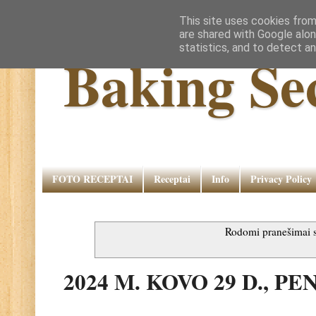
This site uses cookies from
are shared with Google alon
statistics, and to detect a
Baking Se
FOTO RECEPTAI
Receptai
Info
Privacy Policy
Rodomi pranešimai
2024 M. KOVO 29 D., P