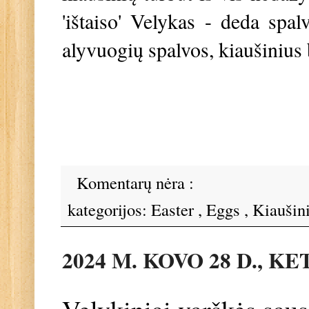
'ištaiso' Velykas - deda spal
alyvuogių spalvos, kiaušinius 
Komentarų nėra :
kategorijos:
Easter
,
Eggs
,
Kiaušin
2024 M. KOVO 28 D., K