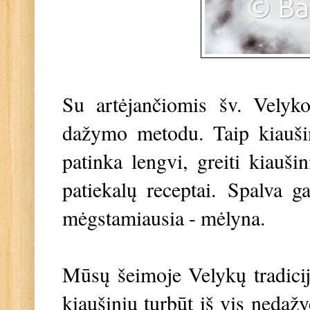
Su artėjančiomis šv. Velyko
dažymo metodu. Taip kiaušin
patinka lengvi, greiti kiauši
patiekalų receptai. Spalva g
mėgstamiausia - mėlyna.
Mūsų šeimoje Velykų tradicijos
kiaušinių turbūt iš vis neda