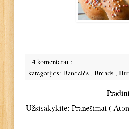
4 komentarai :
kategorijos:
Bandelės
,
Breads
,
Bu
Pradin
Užsisakykite:
Pranešimai ( Ato