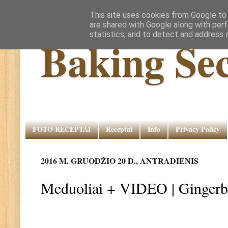
This site uses cookies from Google to d
are shared with Google along with perf
statistics, and to detect and address 
Baking Sec
FOTO RECEPTAI
Receptai
Info
Privacy Policy
2016 M. GRUODŽIO 20 D., ANTRADIENIS
Meduoliai + VIDEO | Ginger