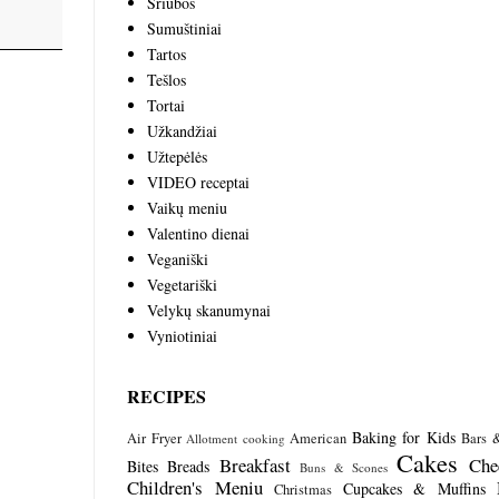
Sriubos
Sumuštiniai
Tartos
Tešlos
Tortai
Užkandžiai
Užtepėlės
VIDEO receptai
Vaikų meniu
Valentino dienai
Veganiški
Vegetariški
Velykų skanumynai
Vyniotiniai
RECIPES
Baking for Kids
Air Fryer
American
Bars 
Allotment cooking
Cakes
Breakfast
Che
Bites
Breads
Buns & Scones
Children's Meniu
Cupcakes & Muffins
Christmas