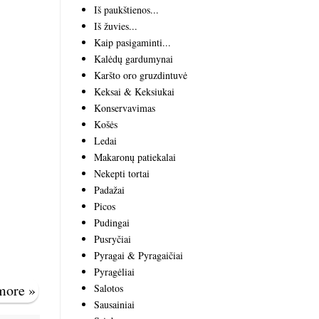
Iš paukštienos...
Iš žuvies...
Kaip pasigaminti...
Kalėdų gardumynai
Karšto oro gruzdintuvė
Keksai & Keksiukai
Konservavimas
Košės
Ledai
Makaronų patiekalai
Nekepti tortai
Padažai
Picos
Pudingai
Pusryčiai
Pyragai & Pyragaičiai
Pyragėliai
 more »
Salotos
Sausainiai