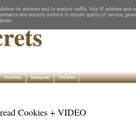
eliver its services and to analyze traffic. Your IP address and 
ormance and security metrics to ensure quality of service, gen
abuse.
rets
Facebook
Instagram
YouTube
bread Cookies + VIDEO