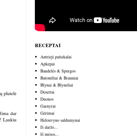
RECEPTAI
Antrieji patiekalai
Apkepai
Bandelės & Spurgos
Batonėliai & Brauniai
Blynai & Blyneliai
Desertai
ų plutelė
Duonos
Garnyrai
užima dar
Gėrimai
o! Laukiu
Helouvyno saldumynai
Iš daržo...
Iš mėsos...