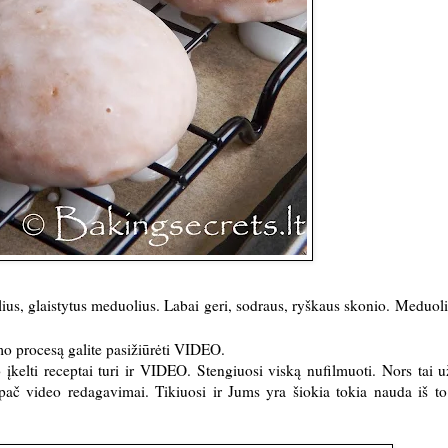
us, glaistytus meduolius. Labai geri, sodraus, ryškaus skonio. Meduoli
mo procesą galite pasižiūrėti VIDEO.
įkelti receptai turi ir VIDEO. Stengiuosi viską nufilmuoti. Nors tai 
pač video redagavimai. Tikiuosi ir Jums yra šiokia tokia nauda iš t