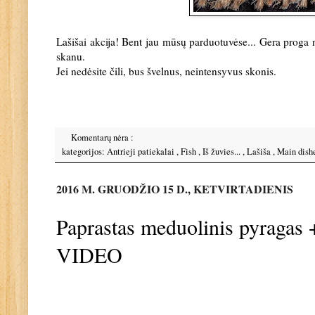
Lašišai akcija! Bent jau mūsų parduotuvėse... Gera proga ne
skanu.
Jei nedėsite čili, bus švelnus, neintensyvus skonis.
Komentarų nėra :
kategorijos:
Antrieji patiekalai
,
Fish
,
Iš žuvies...
,
Lašiša
,
Main dish
2016 M. GRUODŽIO 15 D., KETVIRTADIENIS
Paprastas meduolinis pyragas
VIDEO