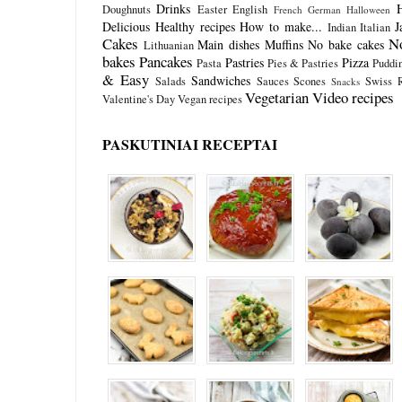
Drinks
Doughnuts
Easter
English
French
German
Halloween
Delicious
Healthy recipes
How to make...
J
Indian
Italian
Cakes
N
Main dishes
Muffins
No bake cakes
Lithuanian
bakes
Pancakes
Pastries
Pizza
Pasta
Pies & Pastries
Puddi
& Easy
Sandwiches
Salads
Sauces
Scones
Swiss R
Snacks
Vegetarian
Video recipes
Valentine's Day
Vegan recipes
PASKUTINIAI RECEPTAI