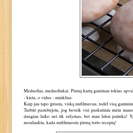
Meduoliai, meduoliukai. Pirmą kartą gaminau tokius apvali
- kieta, o vidus - minkštas.
Kaip jau tapo įprasta, viską nufilmavau, todėl visą gamini
Turbūt pastebėjote, jog beveik visi paskutiniu metu mano 
daugiau laiko nei tik rašymas, bet man labai patinka! Y
nesulaukiu, kada nufilmuosiu pirmą torto receptą!