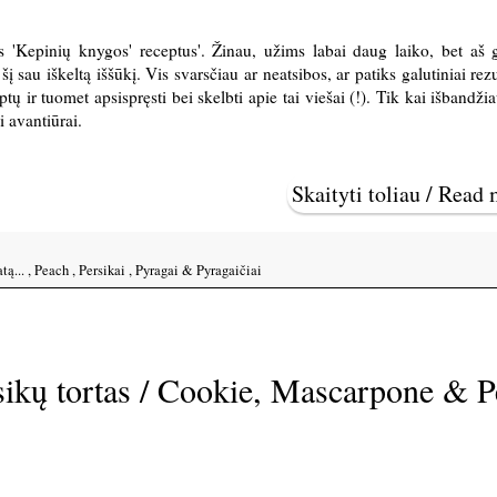
us 'Kepinių knygos' receptus'. Žinau, užims labai daug laiko, bet aš 
 sau iškeltą iššūkį. Vis svarsčiau ar neatsibos, ar patiks galutiniai rezul
ų ir tuomet apsispręsti bei skelbti apie tai viešai (!). Tik kai išbandžia
i avantiūrai.
Skaityti toliau / Read
tą...
,
Peach
,
Persikai
,
Pyragai & Pyragaičiai
sikų tortas / Cookie, Mascarpone & 