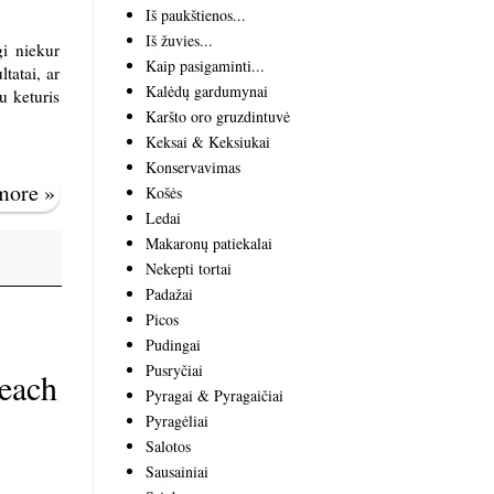
Iš paukštienos...
Iš žuvies...
gi niekur
Kaip pasigaminti...
tatai, ar
Kalėdų gardumynai
u keturis
Karšto oro gruzdintuvė
Keksai & Keksiukai
Konservavimas
 more »
Košės
Ledai
Makaronų patiekalai
Nekepti tortai
Padažai
Picos
Pudingai
Pusryčiai
Peach
Pyragai & Pyragaičiai
Pyragėliai
Salotos
Sausainiai