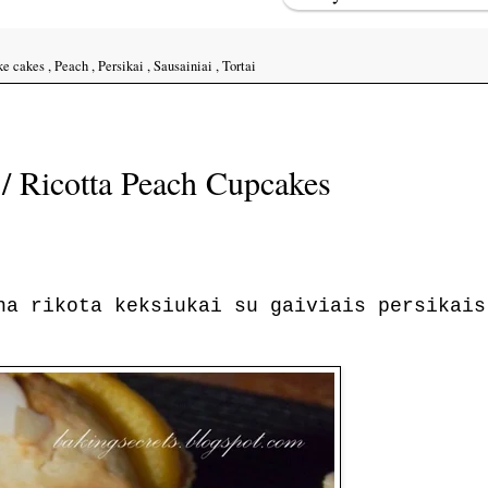
ke cakes
,
Peach
,
Persikai
,
Sausainiai
,
Tortai
 / Ricotta Peach Cupcakes
na rikota keksiukai su gaiviais persikais