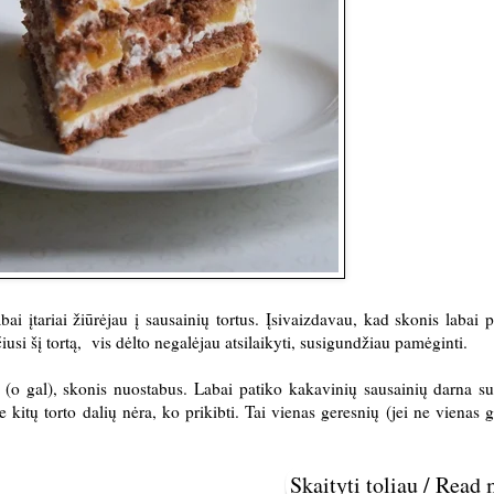
ai įtariai žiūrėjau į sausainių tortus. Įsivaizdavau, kad skonis labai p
si šį tortą, vis dėlto negalėjau atsilaikyti, susigundžiau pamėginti.
t (o gal), skonis nuostabus. Labai patiko kakavinių sausainių darna su
e kitų torto dalių nėra, ko prikibti. Tai vienas geresnių (jei ne vienas g
Skaityti toliau / Read