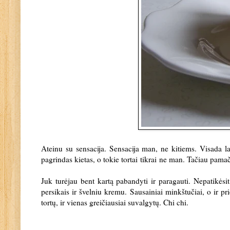
Ateinu su sensacija. Sensacija man, ne kitiems. Visada lab
pagrindas kietas, o tokie tortai
tikrai
ne man. Tačiau pamačiu
Juk turėjau bent kartą pabandyti ir paragauti. Nepatikėsi
persikais ir švelniu kremu. Sausainiai minkštučiai, o ir pri
tortų, ir vienas greičiausiai suvalgytų. Chi chi.