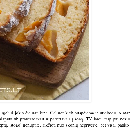
Daugeliui jokia čia naujiena. Gal net kiek nuspėjama ir nuobodu, o man
lapius tik praversdavau ir padėdavau į šoną, TV laidų taip pat neži
tų, 'stogo' nenupūtė, aikčioti nuo skonių neprivertė, bet visai patiko 