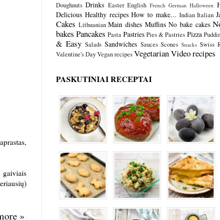
Drinks
Doughnuts
Easter
English
French
German
Halloween
Delicious
Healthy recipes
How to make...
J
Indian
Italian
Cakes
N
Main dishes
Muffins
No bake cakes
Lithuanian
bakes
Pancakes
Pastries
Pizza
Pasta
Pies & Pastries
Puddi
& Easy
Sandwiches
Salads
Sauces
Scones
Swiss R
Snacks
Vegetarian
Video recipes
Valentine's Day
Vegan recipes
PASKUTINIAI RECEPTAI
aprastas,
 gaiviais
eriausių)
 more »