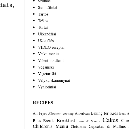
Sriubos
iais,
Sumuštiniai
Tartos
Tešlos
Tortai
Užkandžiai
Užtepėlės
VIDEO receptai
Vaikų meniu
Valentino dienai
Veganiški
Vegetariški
Velykų skanumynai
Vyniotiniai
RECIPES
Baking for Kids
Air Fryer
American
Bars 
Allotment cooking
Cakes
Breakfast
Che
Bites
Breads
Buns & Scones
Children's Meniu
Cupcakes & Muffins
Christmas