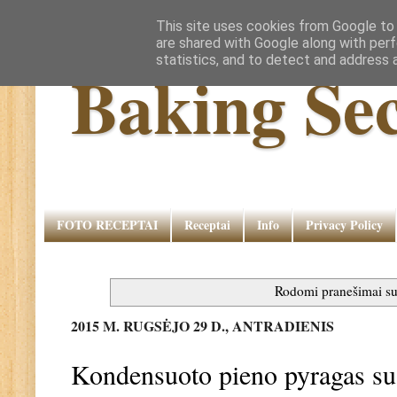
This site uses cookies from Google to d
are shared with Google along with perf
statistics, and to detect and address 
Baking Sec
FOTO RECEPTAI
Receptai
Info
Privacy Policy
Rodomi pranešimai 
2015 M. RUGSĖJO 29 D., ANTRADIENIS
Kondensuoto pieno pyragas su