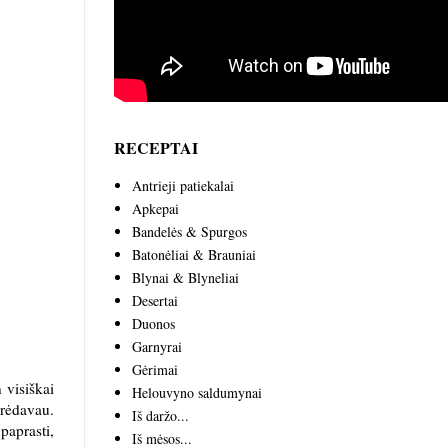
RECEPTAI
Antrieji patiekalai
Apkepai
Bandelės & Spurgos
Batonėliai & Brauniai
Blynai & Blyneliai
Desertai
Duonos
Garnyrai
Gėrimai
 visiškai
Helouvyno saldumynai
ūrėdavau.
Iš daržo...
paprasti,
Iš mėsos...