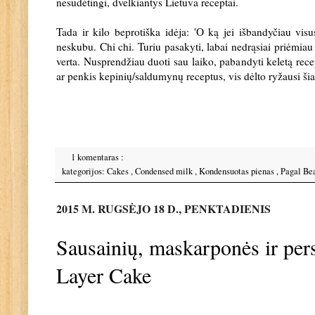
nesudėtingi, dvelkiantys Lietuva receptai.
Tada ir kilo beprotiška idėja: 'O ką jei išbandyčiau vis
neskubu. Chi chi. Turiu pasakyti, labai nedrąsiai priėmiau šį
verta. Nusprendžiau duoti sau laiko, pabandyti keletą recept
ar penkis kepinių/saldumynų receptus, vis dėlto ryžausi šia
1 komentaras :
kategorijos:
Cakes
,
Condensed milk
,
Kondensuotas pienas
,
Pagal Bea
2015 M. RUGSĖJO 18 D., PENKTADIENIS
Sausainių, maskarponės ir per
Layer Cake