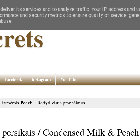
eliver its services and to analyze traffic. Your IP address and 
ormance and security metrics to ensure quality of service, gen
abuse.
rets
Facebook
Instagram
YouTube
Peach
su žymėmis
.
Rodyti visus pranešimus
 persikais / Condensed Milk & Peach