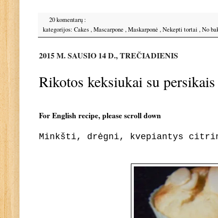
20 komentarų :
kategorijos:
Cakes
,
Mascarpone
,
Maskarponė
,
Nekepti tortai
,
No ba
2015 M. SAUSIO 14 D., TREČIADIENIS
Rikotos keksiukai su persikais
For English recipe, please scroll down
Minkšti, drėgni, kvepiantys citri