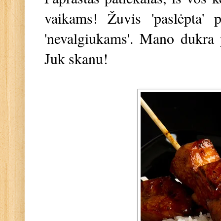
vaikams! Žuvis 'paslėpta' p
'nevalgiukams'. Mano dukra p
Juk skanu!