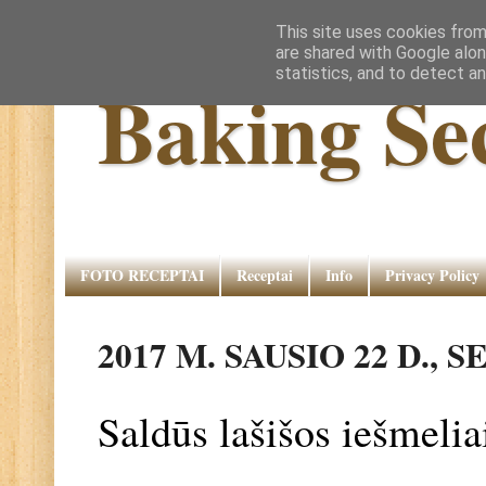
This site uses cookies from
are shared with Google alon
statistics, and to detect a
Baking Se
FOTO RECEPTAI
Receptai
Info
Privacy Policy
2017 M. SAUSIO 22 D.,
Saldūs lašišos iešmel