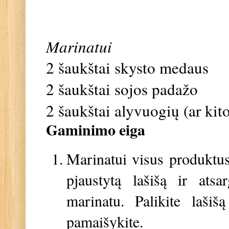
Marinatui
2 šaukštai skysto medaus
2 šaukštai sojos padažo
2 šaukštai alyvuogių (ar kito
Gaminimo eiga
Marinatui visus produktus
pjaustytą lašišą ir atsa
marinatu. Palikite lašiš
pamaišykite.