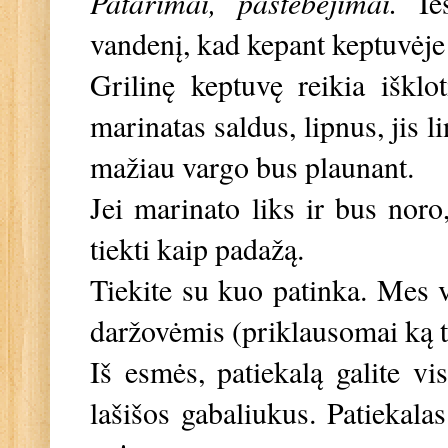
Patarimai, pastebėjimai.
Ie
vandenį, kad kepant keptuvėje
Grilinę keptuvę reikia išklo
marinatas saldus, lipnus, jis li
mažiau vargo bus plaunant.
Jei marinato liks ir bus noro, 
tiekti kaip padažą.
Tiekite su kuo patinka. Mes 
daržovėmis (priklausomai ką 
Iš esmės, patiekalą galite visi
lašišos gabaliukus. Patiekalas