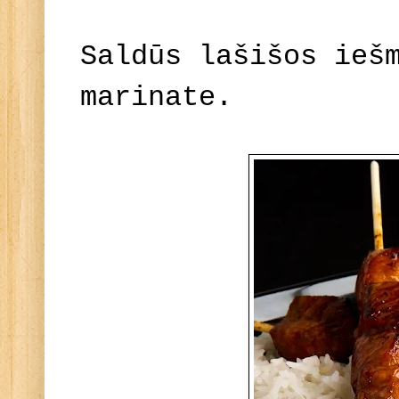
Saldūs lašišos ieš
marinate.