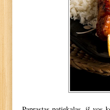
Paprastas patiekalas, iš vos k