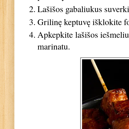
Lašišos gabaliukus suverki
Grilinę keptuvę išklokite fol
Apkepkite lašišos iešmeliu
marinatu.