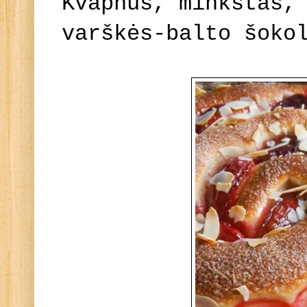
Kvapnus, minkštas,
varškės-balto šoko