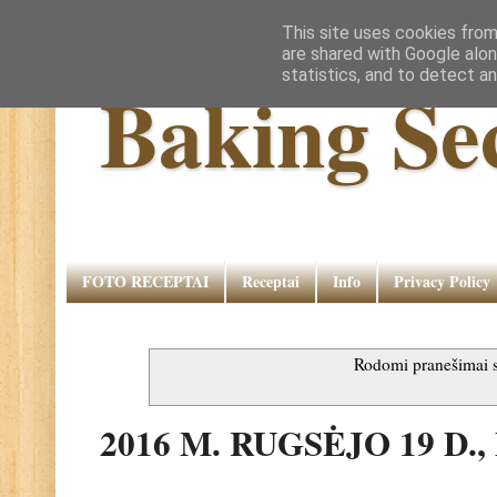
This site uses cookies from
are shared with Google alon
statistics, and to detect a
Baking Se
FOTO RECEPTAI
Receptai
Info
Privacy Policy
Rodomi pranešimai
2016 M. RUGSĖJO 19 D.