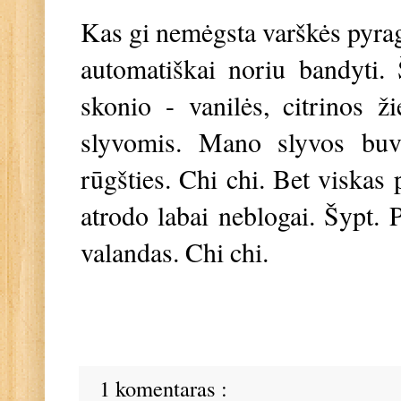
Kas gi nemėgsta varškės pyragų
automatiškai noriu bandyti. Š
skonio - vanilės, citrinos ž
slyvomis. Mano slyvos buv
rūgšties. Chi chi. Bet viskas 
atrodo labai neblogai. Šypt.
valandas. Chi chi.
1 komentaras :