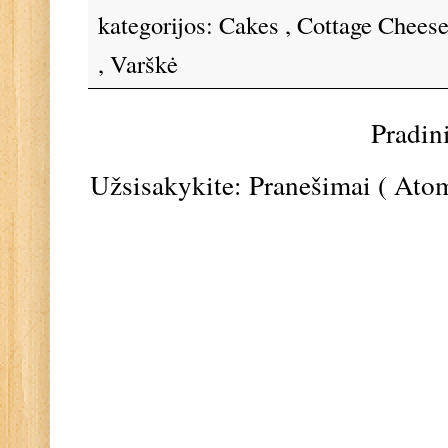
kategorijos:
Cakes
,
Cottage Chees
,
Varškė
Pradin
Užsisakykite:
Pranešimai ( Ato