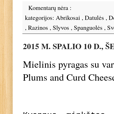
Komentarų nėra :
kategorijos:
Abrikosai
,
Datulės
,
D
,
Razinos
,
Slyvos
,
Spanguolės
,
Sv
2015 M. SPALIO 10 D., 
Mielinis pyragas su var
Plums and Curd Chees