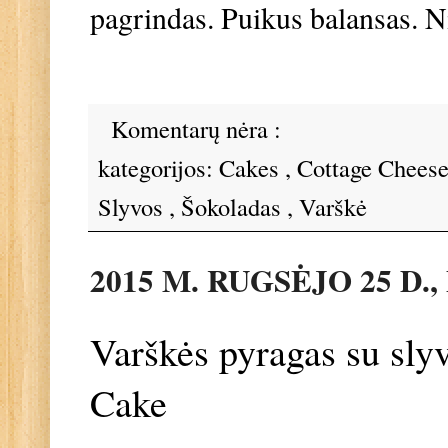
pagrindas. Puikus balansas. Ni
Komentarų nėra :
kategorijos:
Cakes
,
Cottage Chees
Slyvos
,
Šokoladas
,
Varškė
2015 M. RUGSĖJO 25 D.
Varškės pyragas su sly
Cake