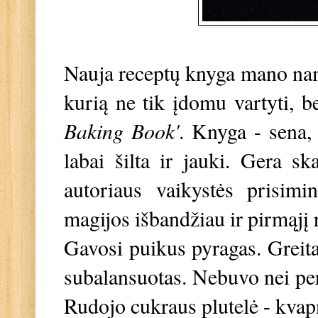
Nauja receptų knyga mano nam
kurią ne tik įdomu vartyti, be
Baking Book'
. Knyga - sena, 
labai šilta ir jauki. Gera sk
autoriaus vaikystės prisim
magijos išbandžiau ir pirmąjį
Gavosi puikus pyragas. Greita
subalansuotas. Nebuvo nei per 
Rudojo cukraus plutelė - kvap