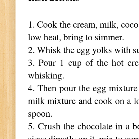
1. C
ook the cream, milk, coco
low heat, bring to simmer.
2. Whisk the egg yolks with s
3. Pour 1 cup of the hot cr
whisking.
4. Then pour the egg mixture
milk mixture and cook on a low
spoon.
5. Crush the chocolate in a 
sieve directly on it, mix to co