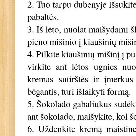
2. Tuo tarpu dubenyje išsukite
pabaltės.
3. Iš lėto, nuolat maišydami šlu
pieno mišinio į kiaušinių mišin
4. Pilkite kiaušinių mišinį į pu
virkite ant lėtos ugnies nu
kremas sutirštės ir įmerkus
bėgantis, turi išlaikyti formą.
5. Šokolado gabaliukus sudėkit
ant šokolado, maišykite, kol šo
6. Uždenkite kremą maistine 