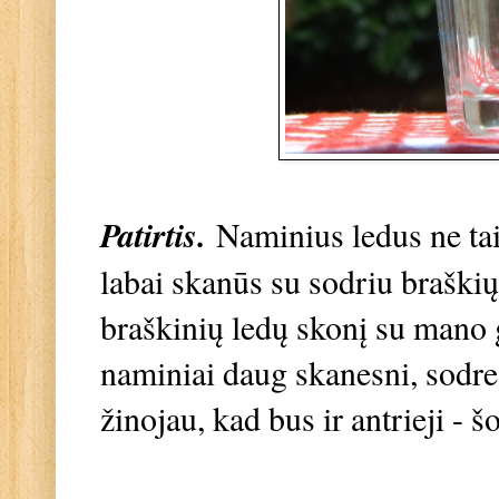
Patirtis.
Naminius ledus ne ta
labai skanūs su sodriu braški
braškinių ledų skonį su mano 
naminiai daug skanesni, sodres
žinojau, kad bus ir antrieji - š