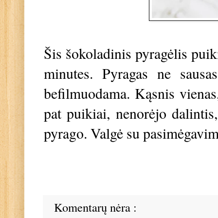
Šis šokoladinis pyragėlis puiki 
minutes. Pyragas ne sausas,
befilmuodama. Kąsnis vienas, 
pat puikiai, nenorėjo dalinti
pyrago. Valgė su pasimėgavi
Komentarų nėra :