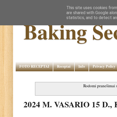
This site uses cookies from
are shared with Google alon
statistics, and to detect a
Baking Se
FOTO RECEPTAI
Receptai
Info
Privacy Policy
Rodomi pranešimai
2024 M. VASARIO 15 D.