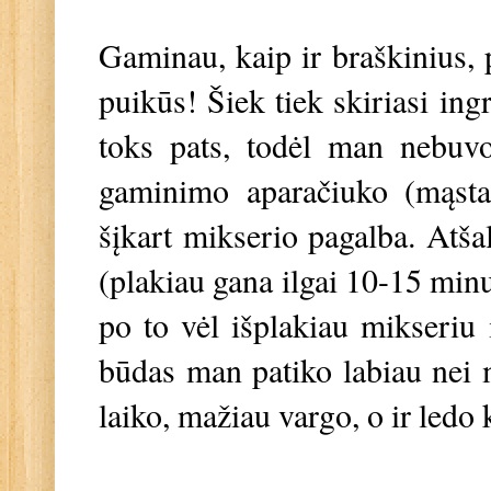
Gaminau, kaip ir braškinius, p
puikūs! Šiek tiek skiriasi ing
toks pats, todėl man nebuvo
gaminimo aparačiuko (mąsta
šįkart mikserio pagalba. Atša
(plakiau gana ilgai 10-15 min
po to vėl išplakiau mikseriu 
būdas man patiko labiau nei
laiko, mažiau vargo, o ir ledo