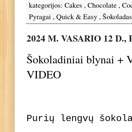
kategorijos:
Cakes
,
Chocolate
,
Co
Pyragai
,
Quick & Easy
,
Šokolada
2024 M. VASARIO 12 D.
Šokoladiniai blynai +
VIDEO
Purių lengvų šokol