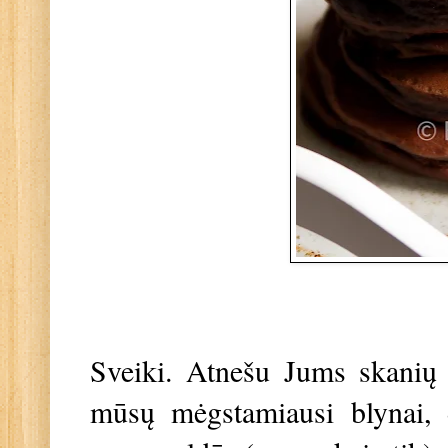
Sveiki. Atnešu Jums skanių 
mūsų mėgstamiausi blynai, d