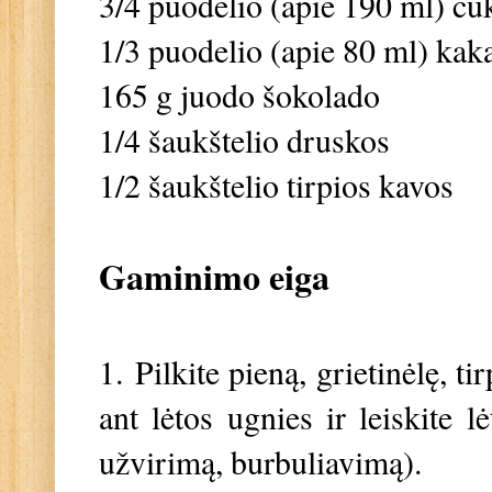
3/4 puodelio (apie 190 ml) cu
1/3 puodelio (apie 80 ml) kak
165 g juodo šokolado
1/4 šaukštelio druskos
1/2 šaukštelio tirpios kavos
Gaminimo eiga
1.
Pilkite pieną, grietinėlę, ti
ant lėtos ugnies ir leiskite l
užvirimą, burbuliavimą).