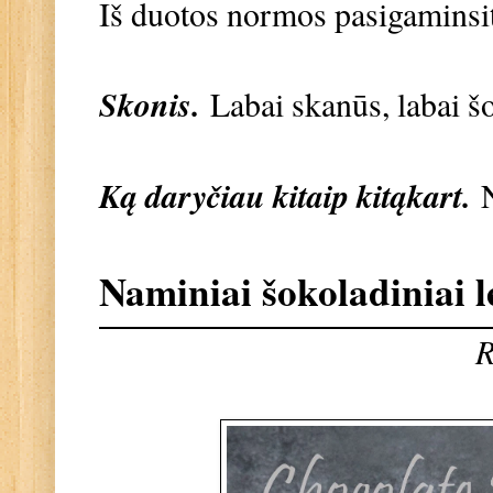
Iš duotos normos pasigaminsit
Skonis.
Labai skanūs, labai š
Ką daryčiau kitaip kitąkart.
Naminiai šokoladiniai 
R