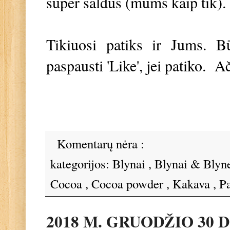
super saldūs (mums kaip tik)
Tikiuosi patiks ir Jums. Bū
paspausti 'Like', jei patiko. 
Komentarų nėra :
kategorijos:
Blynai
,
Blynai & Blyn
Cocoa
,
Cocoa powder
,
Kakava
,
P
2018 M. GRUODŽIO 30 