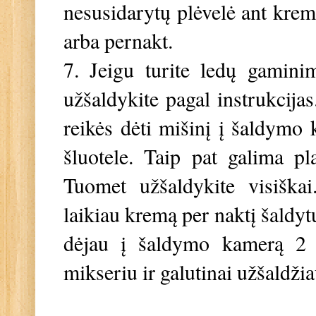
nesusidarytų plėvelė ant krem
arba pernakt.
7. Jeigu turite ledų gaminim
užšaldykite pagal instrukcija
reikės dėti mišinį į šaldymo 
šluotele. Taip pat galima p
Tuomet užšaldykite visiškai
laikiau kremą per naktį šaldyt
dėjau į šaldymo kamerą 2 
mikseriu ir galutinai užšaldžia