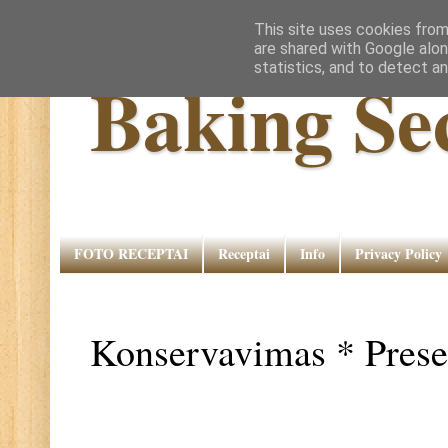
This site uses cookies from
are shared with Google alon
statistics, and to detect a
Baking Se
FOTO RECEPTAI
Receptai
Info
Privacy Policy
Konservavimas * Prese