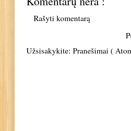
Komentarų nėra :
Rašyti komentarą
P
Užsisakykite:
Pranešimai ( Ato