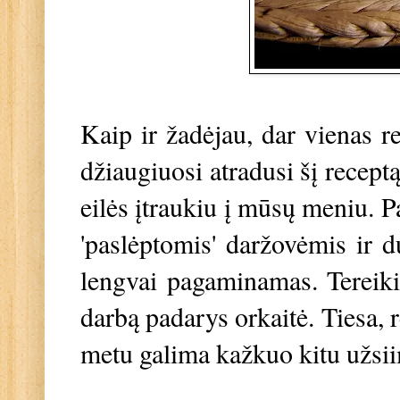
Kaip ir žadėjau, dar vienas re
džiaugiuosi atradusi šį receptą
eilės įtraukiu į mūsų meniu. P
'paslėptomis' daržovėmis ir d
lengvai pagaminamas. Tereikia
darbą padarys orkaitė. Tiesa, r
metu galima kažkuo kitu užsii