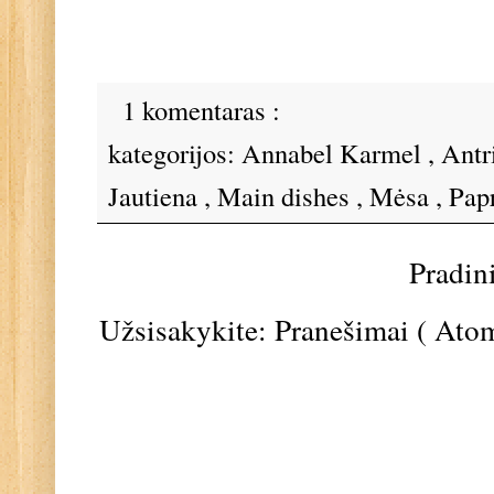
1 komentaras :
kategorijos:
Annabel Karmel
,
Antr
Jautiena
,
Main dishes
,
Mėsa
,
Pap
Pradin
Užsisakykite:
Pranešimai ( Ato