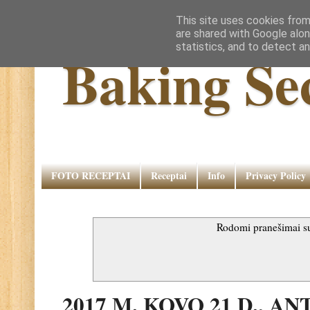
This site uses cookies from
are shared with Google alon
statistics, and to detect a
Baking Se
FOTO RECEPTAI
Receptai
Info
Privacy Policy
Rodomi pranešimai 
2017 M. KOVO 21 D., A