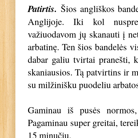
Patirtis.
Šios angliškos bande
Anglijoje. Iki kol nuspr
važiuodavom jų skanauti į net
arbatinę. Ten šios bandelės vi
dabar galiu tvirtai pranešti
skaniausios. Tą patvirtins ir 
su milžinišku puodeliu arbato
Gaminau iš pusės normos,
Pagaminau super greitai, terei
15 minučių.