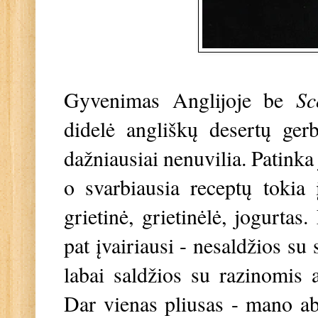
Gyvenimas Anglijoje be
Sc
didelė angliškų desertų ger
dažniausiai nenuvilia. Patinka 
o svarbiausia receptų tokia 
grietinė, grietinėlė, jogurtas
pat įvairiausi - nesaldžios su 
labai saldžios su razinomis a
Dar vienas pliusas - mano ab