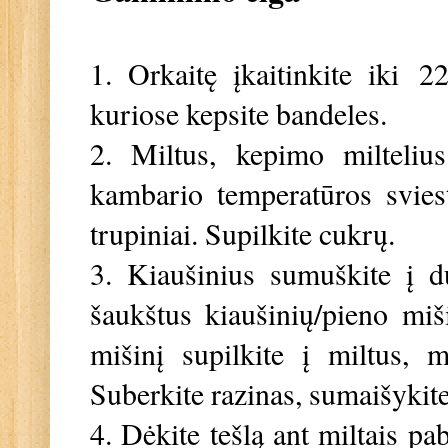
1. Orkaitę įkaitinkite iki
22
kuriose kepsite bandeles.
2. Miltus, kepimo milteliu
kambario temperatūros sviest
trupiniai. Supilkite cukrų.
3. Kiaušinius sumuškite į d
šaukštus kiaušinių/pieno miš
mišinį supilkite į miltus, 
Suberkite razinas, sumaišykite
4. Dėkite tešlą ant miltais pa