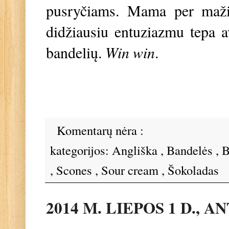
pusryčiams. Mama per mažia
didžiausiu entuziazmu tepa a
bandelių.
Win win
.
Komentarų nėra :
kategorijos:
Angliška
,
Bandelės
,
B
,
Scones
,
Sour cream
,
Šokoladas
2014 M. LIEPOS 1 D., 