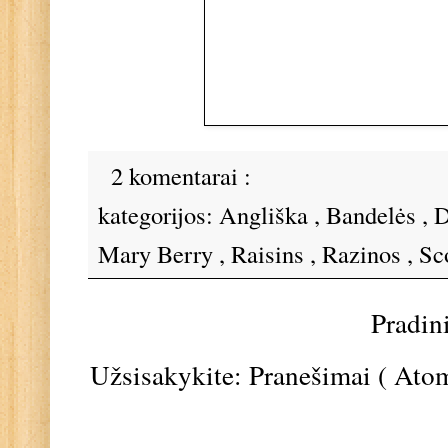
2 komentarai :
kategorijos:
Angliška
,
Bandelės
,
D
Mary Berry
,
Raisins
,
Razinos
,
Sc
Pradin
Užsisakykite:
Pranešimai ( Ato