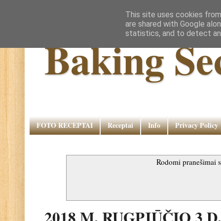
This site uses cookies from
are shared with Google alon
statistics, and to detect a
Baking Se
FOTO RECEPTAI
Receptai
Info
Privacy Policy
Rodomi pranešimai 
2018 M. RUGPJŪČIO 3 D