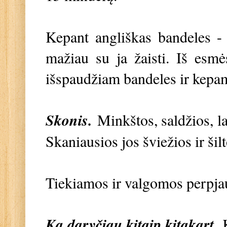
Kepant angliškas bandeles -
mažiau su ja žaisti. Iš esmė
išspaudžiam bandeles ir kep
Skonis.
Minkštos, saldžios, l
Skaniausios jos šviežios ir šil
Tiekiamos ir valgomos perpjau
Ką daryčiau kitaip kitąkart.
K