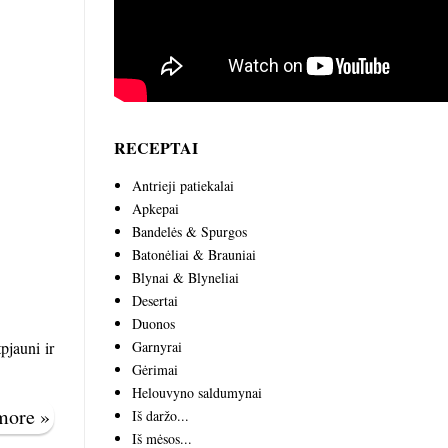
RECEPTAI
Antrieji patiekalai
Apkepai
Bandelės & Spurgos
Batonėliai & Brauniai
Blynai & Blyneliai
Desertai
Duonos
Garnyrai
pjauni ir
Gėrimai
Helouvyno saldumynai
 more »
Iš daržo...
Iš mėsos...