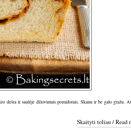
izo dešra ir saulėje džiovintais pomidorais. Skanu ir be galo gražu. At
Skaityti toliau / Read