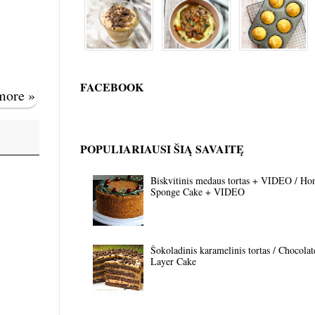
FACEBOOK
 more »
POPULIARIAUSI ŠIĄ SAVAITĘ
Biskvitinis medaus tortas + VIDEO / Ho
Sponge Cake + VIDEO
Šokoladinis karamelinis tortas / Chocola
Layer Cake