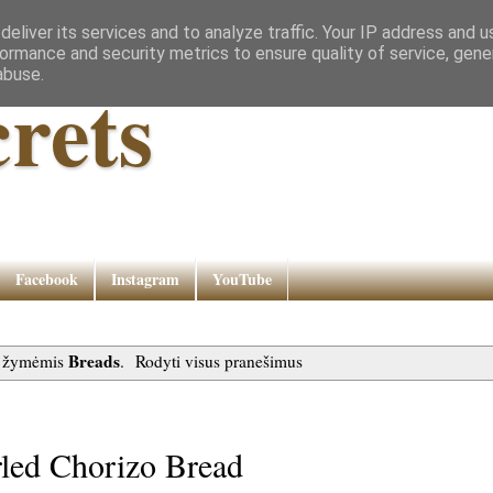
eliver its services and to analyze traffic. Your IP address and 
ormance and security metrics to ensure quality of service, gen
abuse.
rets
Facebook
Instagram
YouTube
Breads
u žymėmis
.
Rodyti visus pranešimus
rled Chorizo Bread