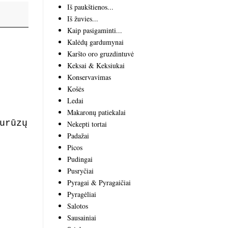
Iš paukštienos...
Iš žuvies...
Kaip pasigaminti...
Kalėdų gardumynai
Karšto oro gruzdintuvė
Keksai & Keksiukai
Konservavimas
Košės
Ledai
Makaronų patiekalai
urūzų
Nekepti tortai
Padažai
Picos
Pudingai
Pusryčiai
Pyragai & Pyragaičiai
Pyragėliai
Salotos
Sausainiai