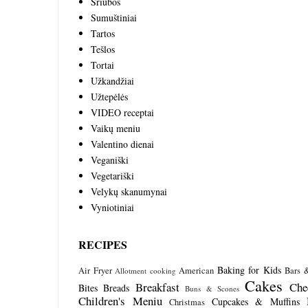
Sriubos
Sumuštiniai
Tartos
Tešlos
Tortai
Užkandžiai
Užtepėlės
VIDEO receptai
Vaikų meniu
Valentino dienai
Veganiški
Vegetariški
Velykų skanumynai
Vyniotiniai
RECIPES
Baking for Kids
Air Fryer
American
Bars 
Allotment cooking
Cakes
Breakfast
Che
Bites
Breads
Buns & Scones
Children's Meniu
Cupcakes & Muffins
Christmas