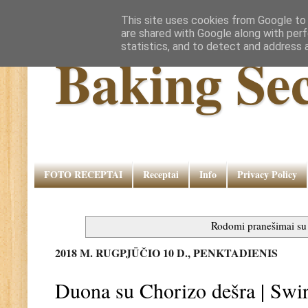
This site uses cookies from Google to d
are shared with Google along with perf
statistics, and to detect and address 
Baking Sec
FOTO RECEPTAI
Receptai
Info
Privacy Policy
Rodomi pranešimai s
2018 M. RUGPJŪČIO 10 D., PENKTADIENIS
Duona su Chorizo dešra | Swi