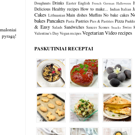
Drinks
Doughnuts
Easter
English
French
German
Halloween
Delicious
Healthy recipes
How to make...
J
Indian
Italian
Cakes
N
Main dishes
Muffins
No bake cakes
Lithuanian
bakes
Pancakes
Pastries
Pizza
Pasta
Pies & Pastries
Puddi
& Easy
Sandwiches
Salads
Sauces
Scones
Swiss R
Snacks
 maloniai
Vegetarian
Video recipes
Valentine's Day
Vegan recipes
p pyragą!
PASKUTINIAI RECEPTAI