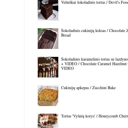
Velniškai šokoladinis tortas / Devil's Fo
Šokoladinis cukinijų keksas / Chocolate 
Bread
Šokoladinis karamelinis tortas su lazdyno 
+ VIDEO / Chocolate Caramel Hazelnut
VIDEO
Cukinijų apkepas / Zucchini Bake
Tortas 'Vyšnių korys' / Honeycomb Cher