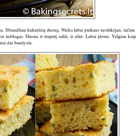
kia. Išbandžiau kukurūzų duoną. Nieko labai puikaus nesitikėjau, tačiau
i neblogas. Duona ir truputį saldi, ir aštri. Labai įdomi. Valgiau kai
inai dar bandysiu.