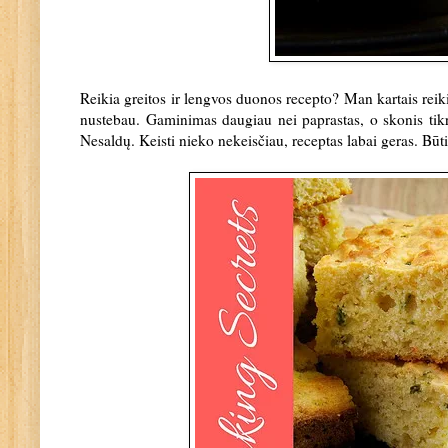
Reikia greitos ir lengvos duonos recepto? Man kartais rei
nustebau. Gaminimas daugiau nei paprastas, o skonis tikra
Nesaldų. Keisti nieko nekeisčiau, receptas labai geras. Būt