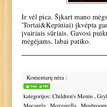
Ir vėl pica. Šįkart mano mėg
'Tortai&Kepiniai) įkvėpta ga
įvairiais sūriais. Gavosi pui
mėgėjams, labai patiko.
Komentarų nėra :
kategorijos:
Children's Meniu
,
Gry
Mocarela
,
Mozzarella
,
Mushroom