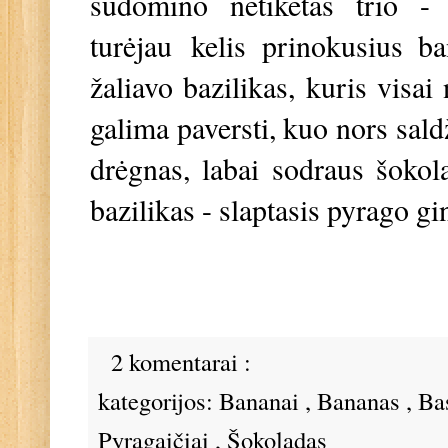
sudomino netikėtas trio - 
turėjau
kelis prinokusius ba
žaliavo bazilikas, kuris visai
galima paversti, kuo nors sald
drėgnas, labai sodraus šokol
bazilikas - slaptasis pyrago g
2 komentarai :
kategorijos:
Bananai
,
Bananas
,
Ba
Pyragaičiai
,
Šokoladas