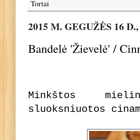
Tortai
2015 M. GEGUŽĖS 16 D.
Bandelė 'Žievelė' / C
Minkštos miel
sluoksniuotos cina