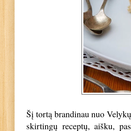
Šį tortą brandinau nuo Velykų
skirtingų receptų, aišku, p