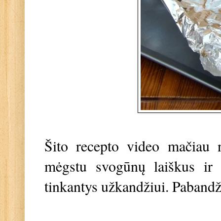
Šito recepto video mačiau n
mėgstu svogūnų laiškus ir d
tinkantys užkandžiui. Pabandž