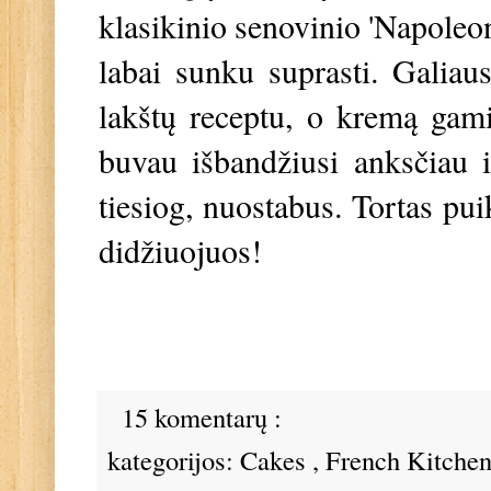
klasikinio senovinio 'Napoleono
labai sunku suprasti. Galiaus
lakštų receptu, o kremą gami
buvau išbandžiusi anksčiau i
tiesiog, nuostabus. Tortas pui
didžiuojuos!
15 komentarų :
kategorijos:
Cakes
,
French Kitche