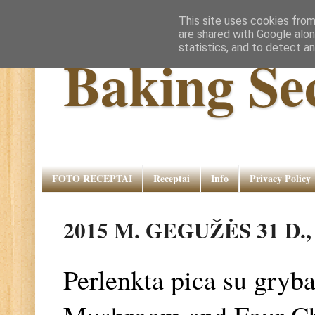
This site uses cookies from
are shared with Google alon
statistics, and to detect a
Baking Se
FOTO RECEPTAI
Receptai
Info
Privacy Policy
2015 M. GEGUŽĖS 31 D
Perlenkta pica su grybai