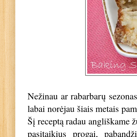
Nežinau ar rabarbarų sezonas t
labai norėjau šiais metais pam
Šį receptą radau angliškame 
pasitaikius progai, paband