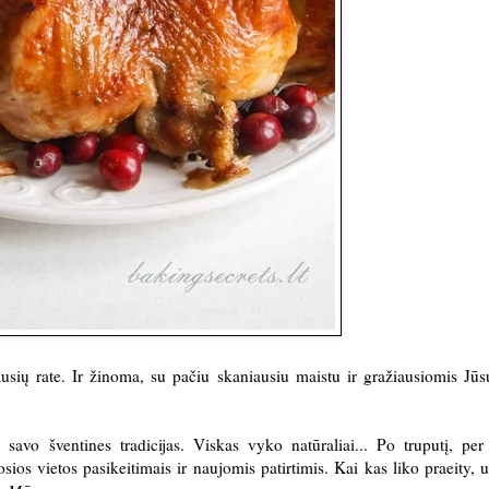
ausių rate. Ir žinoma, su pačiu skaniausiu maistu ir gražiausiomis Jū
 savo šventines tradicijas. Viskas vyko natūraliai... Po truputį, per
ios vietos pasikeitimais ir
naujomis patirtimis
. Kai kas liko praeity, 