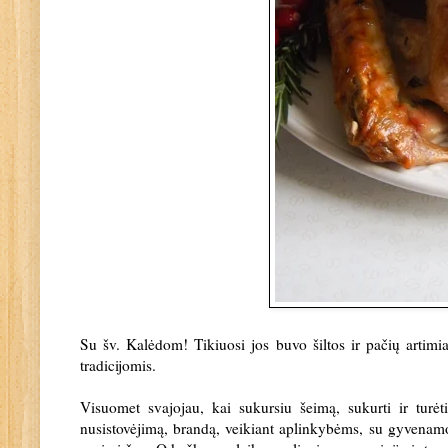
Su šv. Kalėdom! Tikiuosi jos buvo šiltos ir pačių artimi
tradicijomis.
Visuomet svajojau, kai sukursiu šeimą, sukurti ir turėti
nusistovėjimą, brandą, veikiant aplinkybėms, su gyvenamos