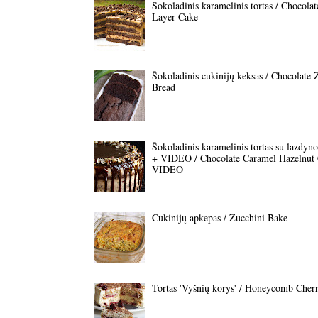
Šokoladinis karamelinis tortas / Chocola
Layer Cake
Šokoladinis cukinijų keksas / Chocolate 
Bread
Šokoladinis karamelinis tortas su lazdyno 
+ VIDEO / Chocolate Caramel Hazelnut
VIDEO
Cukinijų apkepas / Zucchini Bake
Tortas 'Vyšnių korys' / Honeycomb Cher