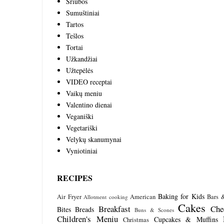
Sriubos
Sumuštiniai
Tartos
Tešlos
Tortai
Užkandžiai
Užtepėlės
VIDEO receptai
Vaikų meniu
Valentino dienai
Veganiški
Vegetariški
Velykų skanumynai
Vyniotiniai
RECIPES
Baking for Kids
Air Fryer
American
Bars 
Allotment cooking
Cakes
Breakfast
Che
Bites
Breads
Buns & Scones
Children's Meniu
Cupcakes & Muffins
Christmas