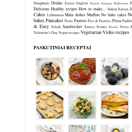
Drinks
Doughnuts
Easter
English
French
German
Halloween
Delicious
Healthy recipes
How to make...
J
Indian
Italian
Cakes
N
Main dishes
Muffins
No bake cakes
Lithuanian
bakes
Pancakes
Pastries
Pizza
Pasta
Pies & Pastries
Puddi
& Easy
Sandwiches
Salads
Sauces
Scones
Swiss R
Snacks
Vegetarian
Video recipes
Valentine's Day
Vegan recipes
PASKUTINIAI RECEPTAI