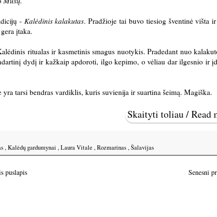
po
Mūsų.
dicijų -
Kalėdinis kalakutas
. Pradžioje tai buvo tiesiog šventinė višta ir
i gera įtaka.
lėdinis ritualas ir kasmetinis smagus nuotykis. Pradedant nuo kalaku
artinį dydį ir kažkaip apdoroti, ilgo kepimo, o vėliau dar ilgesnio ir 
yra tarsi bendras vardiklis, kuris suvienija ir suartina šeimą. Magiška.
Skaityti toliau / Read
as
,
Kalėdų gardumynai
,
Laura Vitale
,
Rozmarinas
,
Šalavijas
s puslapis
Senesni p