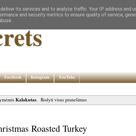
eliver its services and to analyze traffic. Your IP address and 
ormance and security metrics to ensure quality of service, gen
abuse.
rets
Facebook
Instagram
YouTube
Kalakutas
 žymėmis
.
Rodyti visus pranešimus
Christmas Roasted Turkey