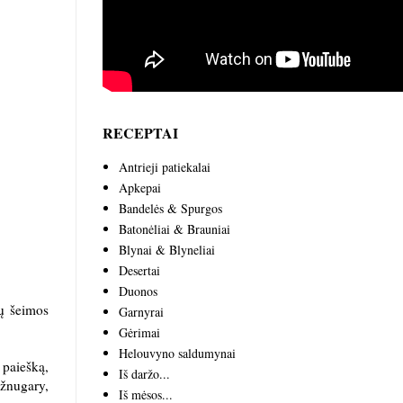
RECEPTAI
Antrieji patiekalai
Apkepai
Bandelės & Spurgos
Batonėliai & Brauniai
Blynai & Blyneliai
Desertai
Duonos
sų šeimos
Garnyrai
Gėrimai
Helouvyno saldumynai
 paiešką,
Iš daržo...
užnugary,
Iš mėsos...