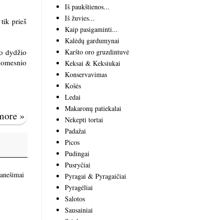
Iš paukštienos...
Iš žuvies...
 tik prieš
Kaip pasigaminti...
Kalėdų gardumynai
Karšto oro gruzdintuvė
to dydžio
įdomesnio
Keksai & Keksiukai
Konservavimas
Košės
Ledai
Makaronų patiekalai
 more »
Nekepti tortai
Padažai
Picos
Pudingai
Pusryčiai
ranešimai
Pyragai & Pyragaičiai
Pyragėliai
Salotos
Sausainiai