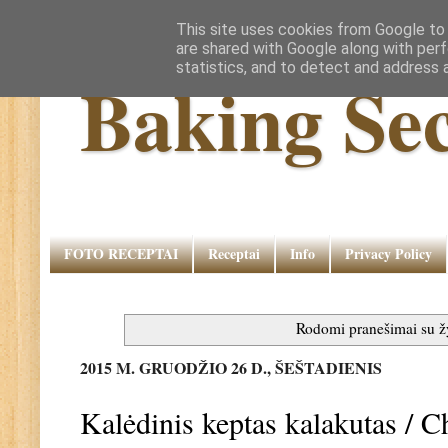
This site uses cookies from Google to d
are shared with Google along with perf
statistics, and to detect and address 
Baking Sec
FOTO RECEPTAI
Receptai
Info
Privacy Policy
Rodomi pranešimai su
2015 M. GRUODŽIO 26 D., ŠEŠTADIENIS
Kalėdinis keptas kalakutas / 