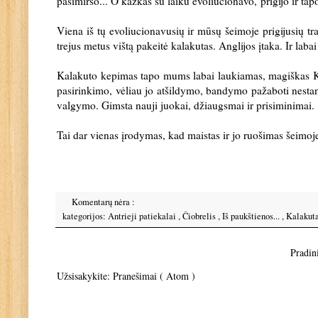
pasimiršo... O kažkas su laiku evoliucionavo,
prigijo ir ta
Viena iš tų evoliucionavusių ir mūsų šeimoje prigijusių tra
trejus metus vištą pakeitė kalakutas. Anglijos įtaka. Ir laba
Kalakuto kepimas tapo mums labai laukiamas, magiškas Ka
pasirinkimo, vėliau jo atšildymo, bandymo pažaboti nestand
valgymo. Gimsta nauji juokai, džiaugsmai ir prisiminimai.
Tai dar vienas įrodymas, kad maistas ir jo ruošimas šeimoje 
Komentarų nėra :
kategorijos:
Antrieji patiekalai
,
Čiobrelis
,
Iš paukštienos...
,
Kalakut
Pradini
Užsisakykite:
Pranešimai ( Atom )