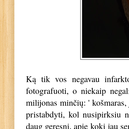
Ką tik vos negavau infarkto
fotografuoti, o niekaip negal
milijonas minčių: ' košmaras, 
pristabdyti, kol nusipirksiu n
daug geresnį, apie kokį jau se