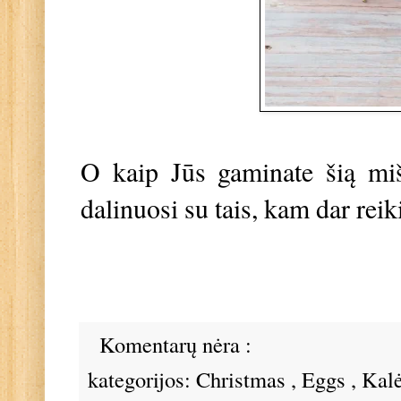
O kaip Jūs gaminate šią miš
dalinuosi su tais, kam dar reik
Komentarų nėra :
kategorijos:
Christmas
,
Eggs
,
Kal