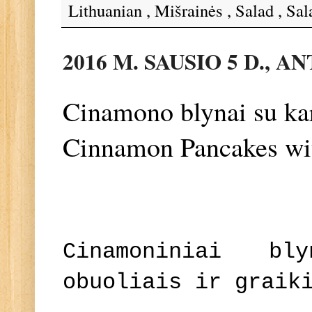
Lithuanian
,
Mišrainės
,
Salad
,
Sal
2016 M. SAUSIO 5 D., 
Cinamono blynai su kar
Cinnamon Pancakes wi
Cinamoniniai bl
obuoliais ir graik