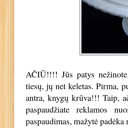
AČIŪ!!!! Jūs patys nežinote
tiesų, jų net keletas. Pirma, 
antra, knygų krūva!!! Taip, ač
paspaudžiate reklamos nuo
paspaudimas, mažytė padėka m