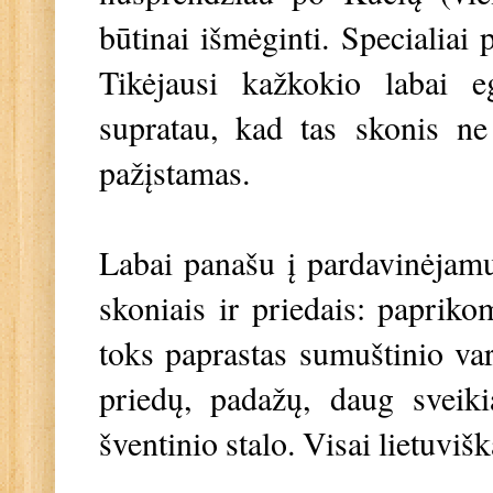
būtinai išmėginti. Specialiai 
Tikėjausi kažkokio labai e
supratau, kad tas skonis ne 
pažįstamas.
Labai panašu į pardavinėjamus
skoniais ir priedais: paprik
toks paprastas sumuštinio var
priedų, padažų, daug sveiki
šventinio stalo. Visai lietuviš