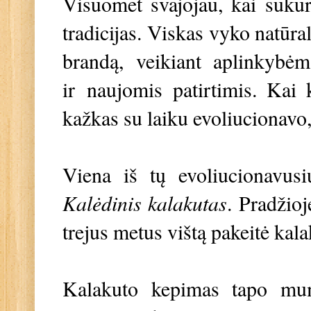
Visuomet svajojau, kai sukurs
tradicijas. Viskas vyko natūral
brandą, veikiant aplinkybėm
ir
naujomis patirtimis
. Kai 
kažkas su laiku evoliucionavo
Viena iš tų evoliucionavusi
Kalėdinis kalakutas
. Pradžioj
trejus metus vištą pakeitė kala
Kalakuto kepimas tapo mum