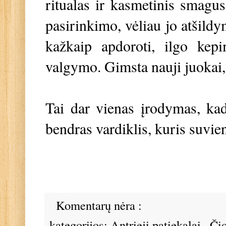
ritualas ir kasmetinis smagu
pasirinkimo, vėliau jo atšild
kažkaip apdoroti, ilgo kep
valgymo. Gimsta nauji juokai,
Tai dar vienas įrodymas, kad
bendras vardiklis, kuris suvie
Komentarų nėra :
kategorijos:
Antrieji patiekalai
,
Čio