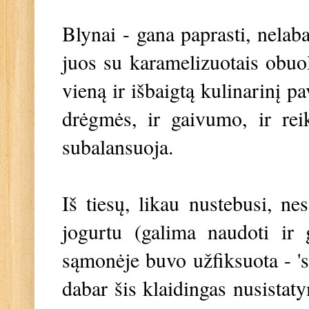
Blynai - gana paprasti, nelaba
juos su karamelizuotais obuoli
vieną ir išbaigtą kulinarinį p
drėgmės, ir gaivumo, ir rei
subalansuoja.
Iš tiesų, likau nustebusi, n
jogurtu (galima naudoti ir 
sąmonėje buvo užfiksuota - 's
dabar šis klaidingas nusistat