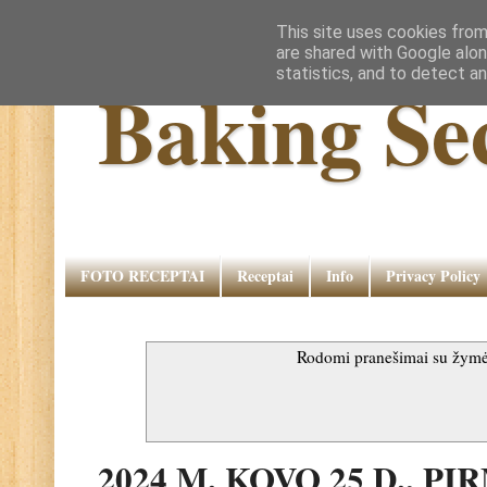
This site uses cookies from
are shared with Google alon
statistics, and to detect a
Baking Se
FOTO RECEPTAI
Receptai
Info
Privacy Policy
Rodomi pranešimai su žym
2024 M. KOVO 25 D., P