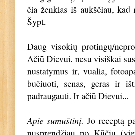
čia ženklas iš aukščiau, kad n
Šypt.
Daug visokių protingų/nepro
Ačiū Dievui, nesu visiškai sus
nustatymus ir, vualia, fotoa
bučiuoti, senas, geras ir i
padraugauti. Ir ačiū Dievui...
Apie sumuštinį.
Jo receptą pa
nusprendžiau po Kūčių (vie