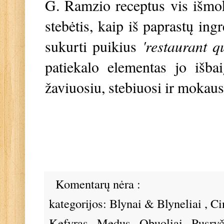
G. Ramzio receptus vis išmok
stebėtis, kaip iš paprastų in
sukurti puikius
'restaurant q
patiekalo elementas jo išba
žaviuosiu, stebiuosi ir mokau
Komentarų nėra :
kategorijos:
Blynai & Blyneliai
,
Ci
Kefyras
,
Medus
,
Obuoliai
,
Pusryč