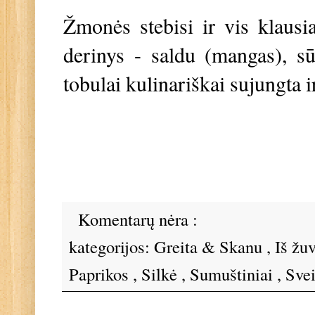
Žmonės stebisi ir vis klausi
derinys - saldu (mangas), sūr
tobulai kulinariškai sujungta 
Komentarų nėra :
kategorijos:
Greita & Skanu
,
Iš žuv
Paprikos
,
Silkė
,
Sumuštiniai
,
Svei