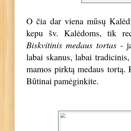
O čia dar viena mūsų Kalėdi
kepu šv. Kalėdoms, tik rec
Biskvitinis medaus tortas -
j
labai skanus, labai tradicinis,
mamos pirktą medaus tortą. Re
Būtinai pamėginkite.