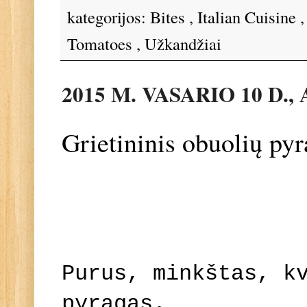
kategorijos:
Bites
,
Italian Cuisine
Tomatoes
,
Užkandžiai
2015 M. VASARIO 10 D.
Grietininis obuolių py
Purus, minkštas, k
pyragas.