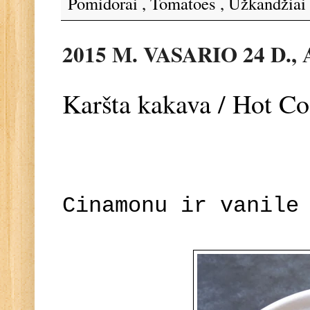
Pomidorai
,
Tomatoes
,
Užkandžiai
2015 M. VASARIO 24 D.
Karšta kakava / Hot C
Cinamonu ir vanile