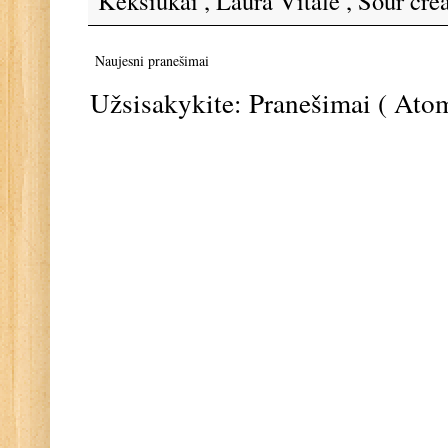
Keksiukai
,
Laura Vitale
,
Sour cr
Naujesni pranešimai
Užsisakykite:
Pranešimai ( Ato