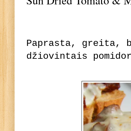
Sun Dried Tomato & Mo
Paprasta, greita, 
džiovintais pomido