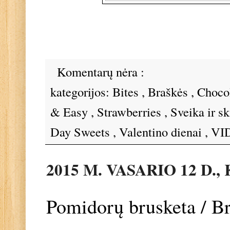
Komentarų nėra :
kategorijos:
Bites
,
Braškės
,
Choco
& Easy
,
Strawberries
,
Sveika ir s
Day Sweets
,
Valentino dienai
,
VID
2015 M. VASARIO 12 D.
Pomidorų brusketa / Br