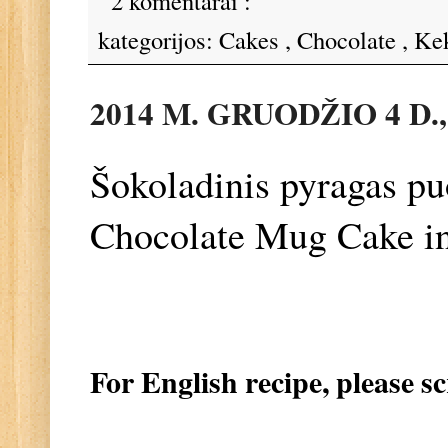
2 komentarai :
kategorijos:
Cakes
,
Chocolate
,
Ke
2014 M. GRUODŽIO 4 D
Šokoladinis pyragas puo
Chocolate Mug Cake i
For English recipe, please s