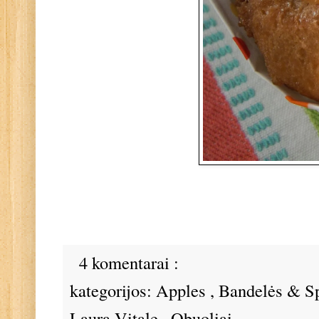
4 komentarai :
kategorijos:
Apples
,
Bandelės & S
Laura Vitale
,
Obuoliai