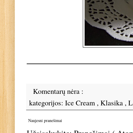
Komentarų nėra :
kategorijos:
Ice Cream
,
Klasika
,
L
Naujesni pranešimai
Užsisakykite:
Pranešimai ( Ato