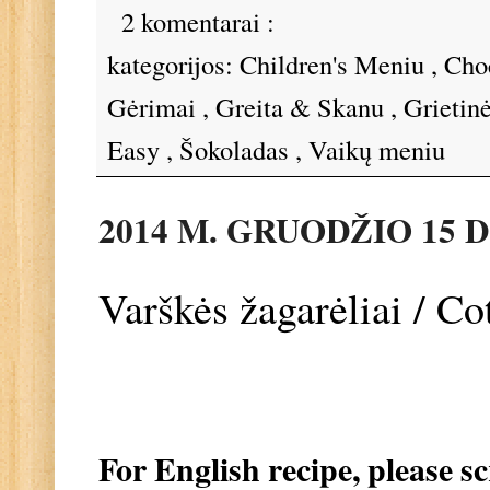
2 komentarai :
kategorijos:
Children's Meniu
,
Cho
Gėrimai
,
Greita & Skanu
,
Grietin
Easy
,
Šokoladas
,
Vaikų meniu
2014 M. GRUODŽIO 15 D
Varškės žagarėliai / C
For English recipe, please s