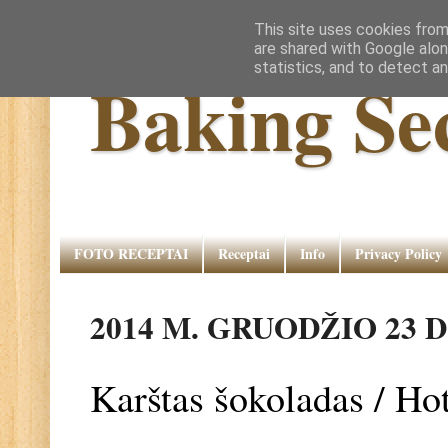
This site uses cookies from
are shared with Google alon
statistics, and to detect a
Baking Se
FOTO RECEPTAI
Receptai
Info
Privacy Policy
2014 M. GRUODŽIO 23 D
Karštas šokoladas / Ho