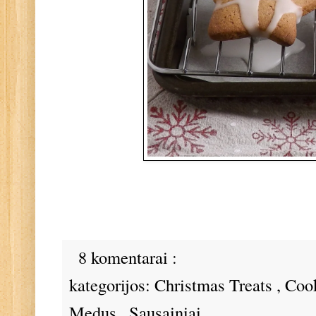
8 komentarai :
kategorijos:
Christmas Treats
,
Coo
Medus
,
Sausainiai