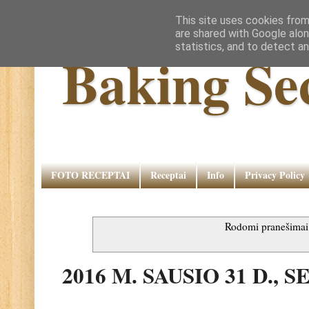
This site uses cookies from
are shared with Google alon
statistics, and to detect a
Baking Se
FOTO RECEPTAI
Receptai
Info
Privacy Policy
Rodomi pranešima
2016 M. SAUSIO 31 D.,