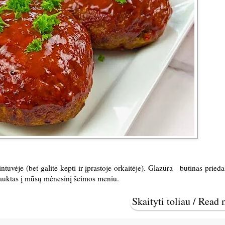
ntuvėje (bet galite kepti ir įprastoje orkaitėje). Glazūra - būtinas prieda
rauktas į mūsų mėnesinį šeimos meniu.
Skaityti toliau / Read