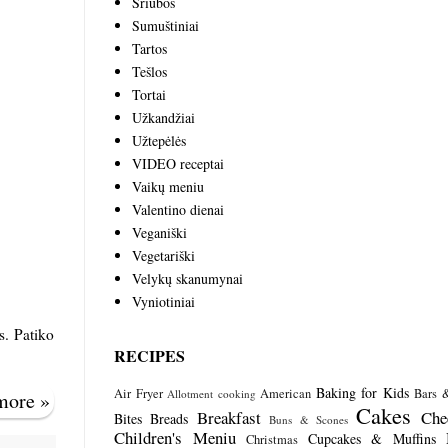
Sriubos
Sumuštiniai
Tartos
Tešlos
Tortai
Užkandžiai
Užtepėlės
VIDEO receptai
Vaikų meniu
Valentino dienai
Veganiški
Vegetariški
Velykų skanumynai
Vyniotiniai
s. Patiko
RECIPES
Baking for Kids
Air Fryer
American
Bars 
Allotment cooking
 more »
Cakes
Breakfast
Che
Bites
Breads
Buns & Scones
Children's Meniu
Cupcakes & Muffins
Christmas