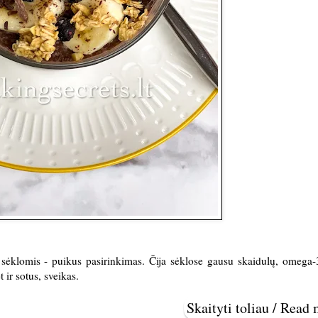
a sėklomis - puikus pasirinkimas. Čija sėklose gausu skaidulų, omega-
t ir sotus, sveikas.
Skaityti toliau / Read