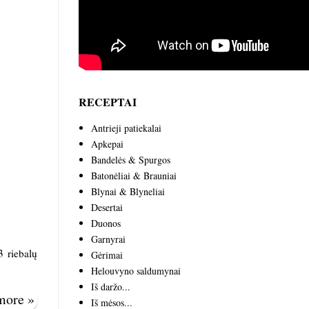
RECEPTAI
Antrieji patiekalai
Apkepai
Bandelės & Spurgos
Batonėliai & Brauniai
Blynai & Blyneliai
Desertai
Duonos
Garnyrai
3 riebalų
Gėrimai
Helouvyno saldumynai
Iš daržo...
 more »
Iš mėsos...