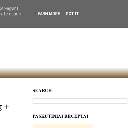
user-agent
erate usage
LEARN MORE
GOT IT
SEARCH
g +
PASKUTINIAI RECEPTAI