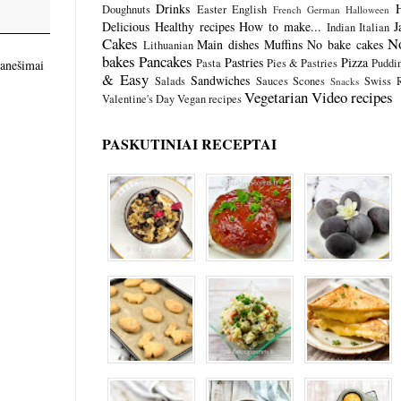
Drinks
Doughnuts
Easter
English
French
German
Halloween
Delicious
Healthy recipes
How to make...
J
Indian
Italian
Cakes
N
Main dishes
Muffins
No bake cakes
Lithuanian
bakes
Pancakes
Pastries
Pizza
Pasta
Pies & Pastries
Puddi
ranešimai
& Easy
Sandwiches
Salads
Sauces
Scones
Swiss R
Snacks
Vegetarian
Video recipes
Valentine's Day
Vegan recipes
PASKUTINIAI RECEPTAI