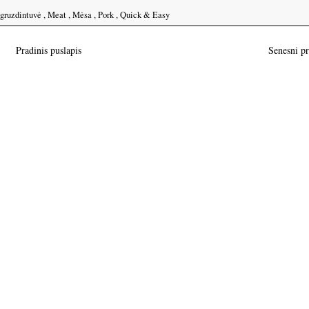
 gruzdintuvė
,
Meat
,
Mėsa
,
Pork
,
Quick & Easy
Pradinis puslapis
Senesni p