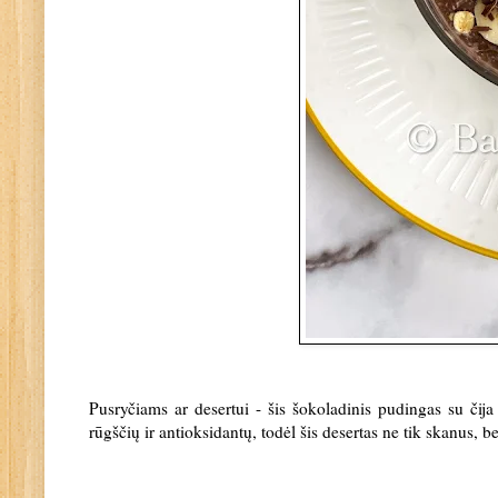
Pusryčiams ar desertui - šis šokoladinis pudingas su čij
rūgščių ir antioksidantų, todėl šis desertas ne tik skanus, be