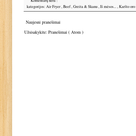
Komentarų nėra :
kategorijos:
Air Fryer
,
Beef
,
Greita & Skanu
,
Iš mėsos...
,
Karšto oro
Naujesni pranešimai
Užsisakykite:
Pranešimai ( Atom )