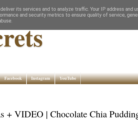
eliver its services and to analyze traffic. Your IP address and 
ormance and security metrics to ensure quality of service, gen
abuse.
rets
Facebook
Instagram
YouTube
gas + VIDEO | Chocolate Chia Puddin