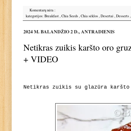
Komentarų nėra :
kategorijos:
Breakfast
,
Chia Seeds
,
Chia sėklos
,
Desertai
,
Desserts
2024 M. BALANDŽIO 2 D., ANTRADIENIS
Netikras zuikis karšto oro gr
+ VIDEO
Netikras zuikis su glazūra karšto