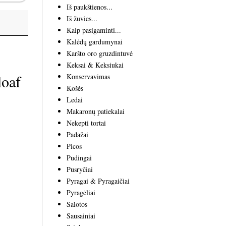
Iš paukštienos...
Iš žuvies...
Kaip pasigaminti...
Kalėdų gardumynai
Karšto oro gruzdintuvė
Keksai & Keksiukai
loaf
Konservavimas
Košės
Ledai
Makaronų patiekalai
Nekepti tortai
Padažai
Picos
Pudingai
Pusryčiai
Pyragai & Pyragaičiai
Pyragėliai
Salotos
Sausainiai