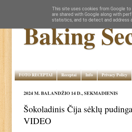
This site uses cookies from Google to d
are shared with Google along with perf
statistics, and to detect and address 
Baking Sec
FOTO RECEPTAI
Receptai
Info
Privacy Policy
2024 M. BALANDŽIO 14 D., SEKMADIENIS
Šokoladinis Čija sėklų pudin
VIDEO