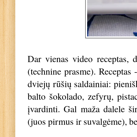
Dar vienas video receptas, 
(technine prasme). Receptas - 
dviejų rūšių saldainiai: pieni
balto šokolado, zefyrų, pist
įvardinti. Gal maža dalele ši
(juos pirmus ir suvalgėme), bet 