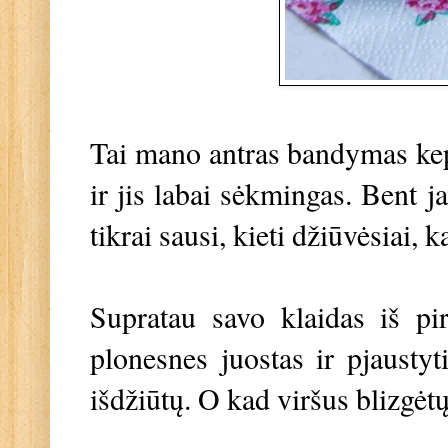
Tai mano antras bandymas kept
ir jis labai sėkmingas. Bent j
tikrai sausi, kieti džiūvėsiai, k
Supratau savo klaidas iš pi
plonesnes juostas ir pjaustyt
išdžiūtų. O kad viršus blizgėt