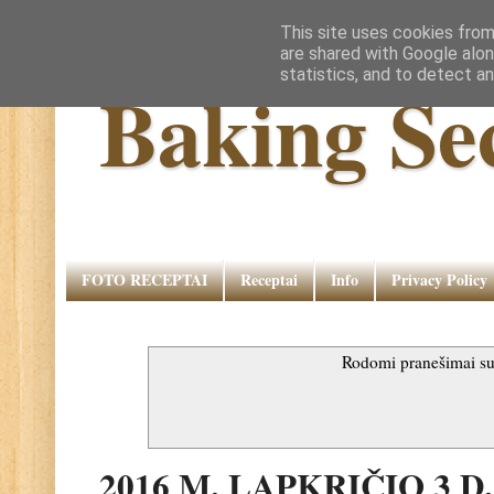
This site uses cookies from
are shared with Google alon
statistics, and to detect a
Baking Se
FOTO RECEPTAI
Receptai
Info
Privacy Policy
Rodomi pranešimai s
2016 M. LAPKRIČIO 3 D