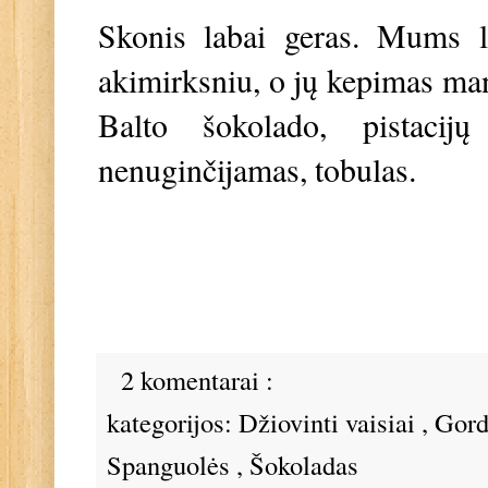
S
konis labai geras. Mums 
akimirksniu, o jų kepimas man
Balto šokolado, pistacijų
nenuginčijamas, tobulas.
2 komentarai :
kategorijos:
Džiovinti vaisiai
,
Gor
Spanguolės
,
Šokoladas