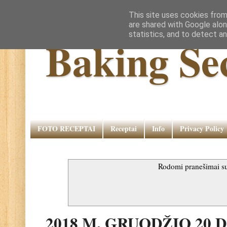
This site uses cookies from
are shared with Google alon
statistics, and to detect a
Baking Se
FOTO RECEPTAI
Receptai
Info
Privacy Policy
Rodomi pranešimai 
2018 M. GRUODŽIO 20 