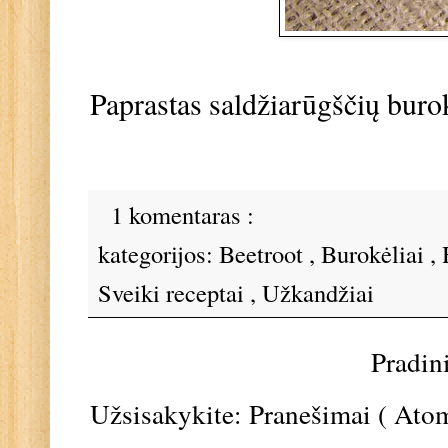
Paprastas saldžiarūgščių buro
1 komentaras :
kategorijos:
Beetroot
,
Burokėliai
,
Sveiki receptai
,
Užkandžiai
Pradin
Užsisakykite:
Pranešimai ( Ato