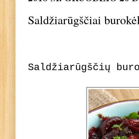
Saldžiarūgščiai burokė
Saldžiarūgščių bur