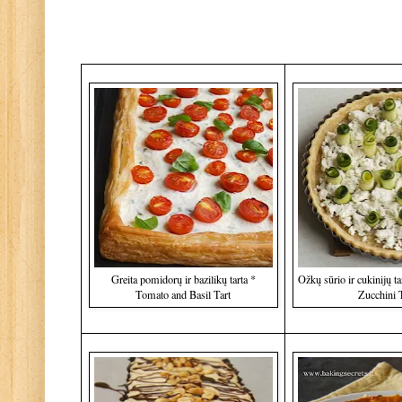
Greita pomidorų ir bazilikų tarta *
Ožkų sūrio ir cukinijų t
Tomato and Basil Tart
Zucchini 