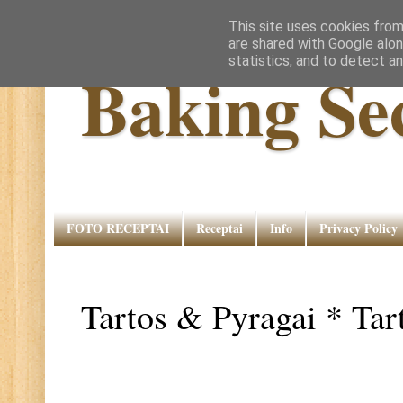
This site uses cookies from
are shared with Google alon
statistics, and to detect a
Baking Se
FOTO RECEPTAI
Receptai
Info
Privacy Policy
Tartos & Pyragai * Tar