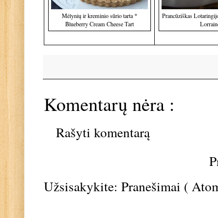
Mėlynių ir kreminio sūrio tarta *
Prancūziškas Lotaringij
Blueberry Cream Cheese Tart
Lorrain
Komentarų nėra :
Rašyti komentarą
P
Užsisakykite:
Pranešimai ( Ato