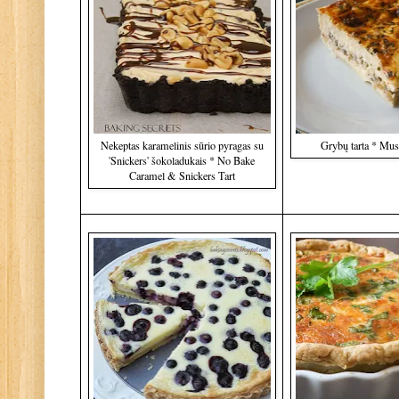
Nekeptas karamelinis sūrio pyragas su
Grybų tarta * Mu
'Snickers' šokoladukais * No Bake
Caramel & Snickers Tart