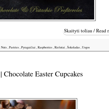
Skaityti toliau / Read
,
Nuts
,
Pastries
,
Pyragaičiai
,
Raspberries
,
Riešutai
,
Šokoladas
,
Uogos
 | Chocolate Easter Cupcakes