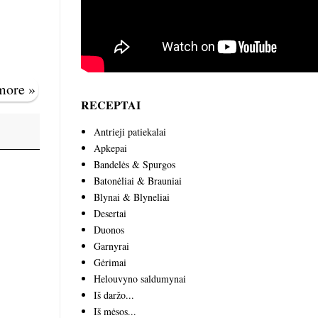
 more »
RECEPTAI
Antrieji patiekalai
Apkepai
Bandelės & Spurgos
Batonėliai & Brauniai
Blynai & Blyneliai
Desertai
Duonos
Garnyrai
Gėrimai
Helouvyno saldumynai
Iš daržo...
Iš mėsos...