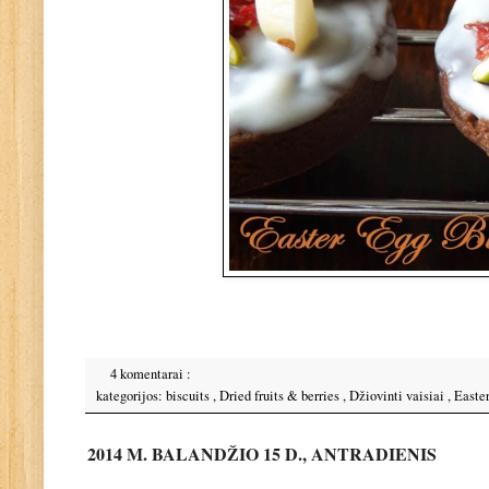
4 komentarai :
kategorijos:
biscuits
,
Dried fruits & berries
,
Džiovinti vaisiai
,
Easte
2014 M. BALANDŽIO 15 D., ANTRADIENIS