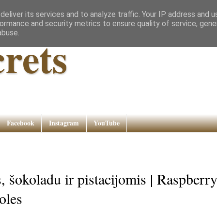
eliver its services and to analyze traffic. Your IP address and 
ormance and security metrics to ensure quality of service, gen
abuse.
rets
Facebook
Instagram
YouTube
s, šokoladu ir pistacijomis | Raspberry
oles