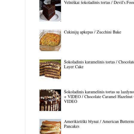
Velniškai šokoladinis tortas / Devil's Fo
Cukinijų apkepas / Zucchini Bake
Šokoladinis karamelinis tortas / Chocola
Layer Cake
Šokoladinis karamelinis tortas su lazdyno 
+ VIDEO / Chocolate Caramel Hazelnut
VIDEO
Amerikietiški blynai / American Butterm
Pancakes