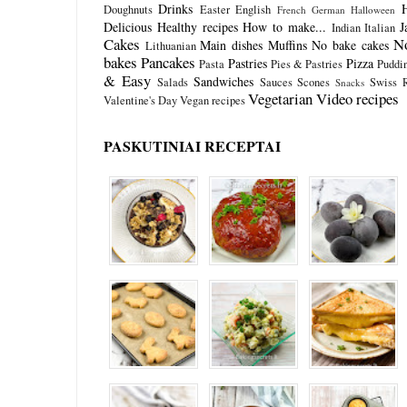
Drinks
Doughnuts
Easter
English
French
German
Halloween
Delicious
Healthy recipes
How to make...
J
Indian
Italian
Cakes
N
Main dishes
Muffins
No bake cakes
Lithuanian
bakes
Pancakes
Pastries
Pizza
Pasta
Pies & Pastries
Puddi
& Easy
Sandwiches
Salads
Sauces
Scones
Swiss R
Snacks
Vegetarian
Video recipes
Valentine's Day
Vegan recipes
PASKUTINIAI RECEPTAI