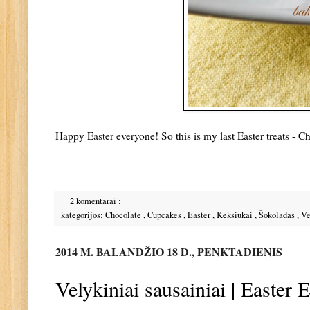
Happy Easter everyone! So this is my last Easter treats - 
2 komentarai :
kategorijos:
Chocolate
,
Cupcakes
,
Easter
,
Keksiukai
,
Šokoladas
,
Ve
2014 M. BALANDŽIO 18 D., PENKTADIENIS
Velykiniai sausainiai | Easter 