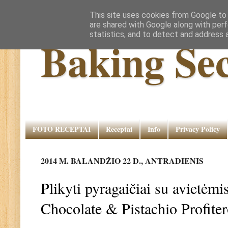
This site uses cookies from Google to d
are shared with Google along with perf
statistics, and to detect and address 
Baking Sec
FOTO RECEPTAI
Receptai
Info
Privacy Policy
2014 M. BALANDŽIO 22 D., ANTRADIENIS
Plikyti pyragaičiai su avietėmi
Chocolate & Pistachio Profiter