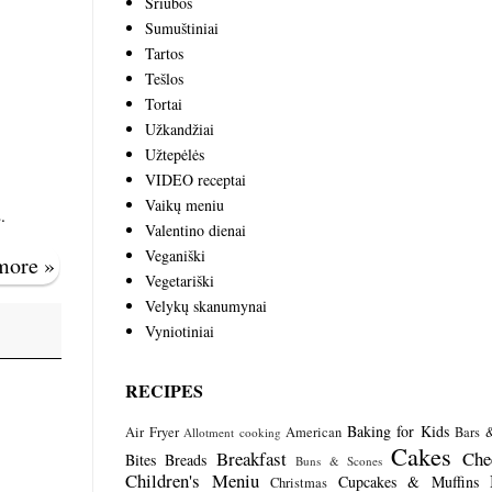
Sriubos
Sumuštiniai
Tartos
Tešlos
Tortai
Užkandžiai
Užtepėlės
VIDEO receptai
Vaikų meniu
.
Valentino dienai
Veganiški
 more »
Vegetariški
Velykų skanumynai
Vyniotiniai
RECIPES
Baking for Kids
Air Fryer
American
Bars 
Allotment cooking
Cakes
Breakfast
Che
Bites
Breads
Buns & Scones
Children's Meniu
Cupcakes & Muffins
Christmas