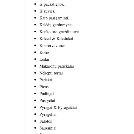
Iš paukštienos...
Iš žuvies...
Kaip pasigaminti...
Kalėdų gardumynai
Karšto oro gruzdintuvė
Keksai & Keksiukai
Konservavimas
Košės
Ledai
Makaronų patiekalai
Nekepti tortai
Padažai
Picos
Pudingai
Pusryčiai
Pyragai & Pyragaičiai
Pyragėliai
Salotos
Sausainiai