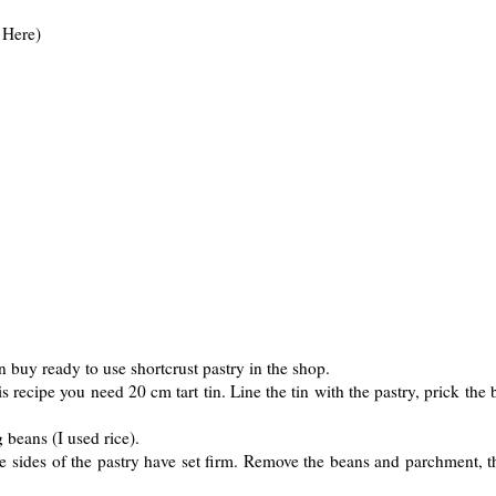
d
Here
)
n buy ready to use shortcrust pastry in the shop.
this recipe you need 20 cm tart tin. Line the tin with the pastry, prick the
 beans (I used rice).
he sides of the pastry have set firm. Remove the beans and parchment, 