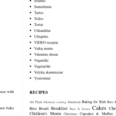
Sriubos
Sumuštiniai
Tartos
Tešlos
Tortai
Užkandžiai
Užtepėlės
VIDEO receptai
Vaikų meniu
Valentino dienai
Veganiški
Vegetariški
Velykų skanumynai
Vyniotiniai
 base with
RECIPES
Baking for Kids
Air Fryer
American
Bars 
Allotment cooking
Cakes
Breakfast
Che
then bake
Bites
Breads
Buns & Scones
Children's Meniu
Cupcakes & Muffins
Christmas