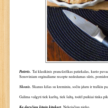
Patirtis.
Tai klasikinis prancūziškas patiekalas, kurio pavad
Senoviniam orginaliame recepte nededamas sūris, pomidorai.
Skonis.
Skanus kišas su kreminiu, sočiu įdaru ir traškiu p
Galima valgyti tiek karštą, tiek šaltą, todėl puikiai tinka p
Ką daryčiau kitaip kitąkart.
Nekeisčiau nieko.