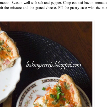
e smooth.
Season well with salt and pepper.
Chop cooked bacon, tomatoes
ith the mixture and the grated cheese. Fill the pastry case with the mi