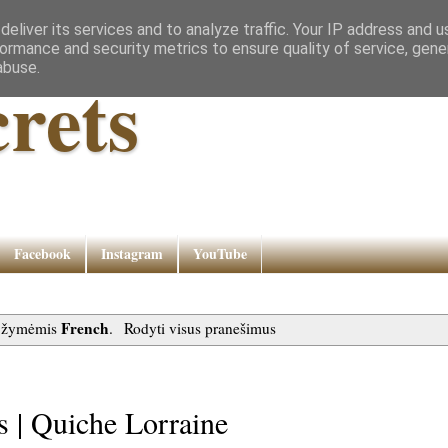
eliver its services and to analyze traffic. Your IP address and 
ormance and security metrics to ensure quality of service, gen
abuse.
rets
Facebook
Instagram
YouTube
French
u žymėmis
.
Rodyti visus pranešimus
s | Quiche Lorraine