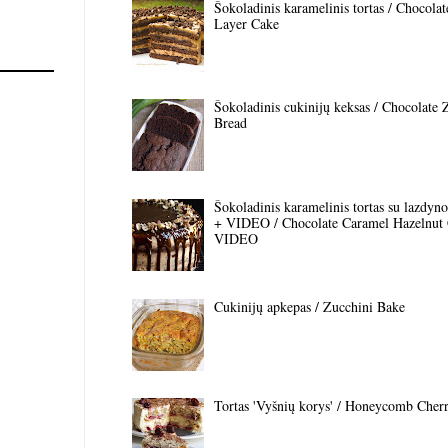
Šokoladinis karamelinis tortas / Chocola
Layer Cake
Šokoladinis cukinijų keksas / Chocolate 
Bread
Šokoladinis karamelinis tortas su lazdyno 
+ VIDEO / Chocolate Caramel Hazelnut
VIDEO
Cukinijų apkepas / Zucchini Bake
Tortas 'Vyšnių korys' / Honeycomb Cher