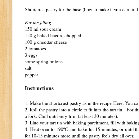
Shortcrust pastry for the base (how to make it you can fin
For the filling
150 ml sour cream
150 g baked bacon, chopped
100 g cheddar cheese
2 tomatoes
3 eggs
some spring onions
salt
pepper
Instructions
1. Make the shortcrust pastry as in the recipe
Here
. You ca
2. Roll the pastry into a circle to fit into the tart tin. For 
a fork. Chill until very firm (at least 30 minutes).
3. Line your tart tin with baking parchment, fill with baking
4. Heat oven to 190
ºC and bake for 15 minutes, or until t
for 10-15 minutes more until the pastry feels dry all over.