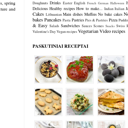
Drinks
, spring
Doughnuts
Easter
English
French
German
Halloween
Delicious
Healthy recipes
How to make...
J
xture and
Indian
Italian
Cakes
N
Main dishes
Muffins
No bake cakes
Lithuanian
bakes
Pancakes
Pastries
Pizza
Pasta
Pies & Pastries
Puddi
& Easy
Sandwiches
Salads
Sauces
Scones
Swiss R
Snacks
Vegetarian
Video recipes
Valentine's Day
Vegan recipes
PASKUTINIAI RECEPTAI