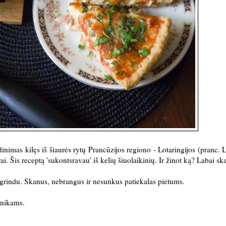
inimas kilęs iš šiaurės rytų Prancūzijos regiono - Lotaringijos (pranc. L
 Šis receptą 'sukontsravau' iš kelių šiuolaikinių. Ir žinot ką? Labai s
agrindu. Skanus, nebrangus ir nesunkus patiekalas pietums.
iknikams.