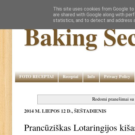
This site uses cookies from Google to d
are shared with Google along with perf
statistics, and to detect and address 
Baking Sec
FOTO RECEPTAI
Receptai
Info
Privacy Policy
Rodomi pranešimai s
2014 M. LIEPOS 12 D., ŠEŠTADIENIS
Prancūziškas Lotaringijos kiša