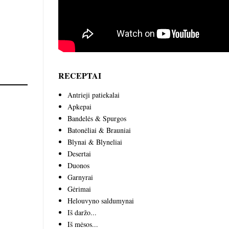
RECEPTAI
Antrieji patiekalai
Apkepai
Bandelės & Spurgos
Batonėliai & Brauniai
Blynai & Blyneliai
Desertai
Duonos
Garnyrai
Gėrimai
Helouvyno saldumynai
Iš daržo...
Iš mėsos...