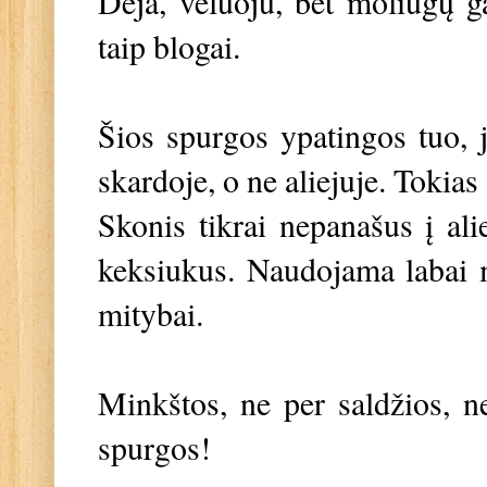
Deja, vėluoju, bet moliūgų ga
taip blogai.
Šios spurgos ypatingos tuo, j
skardoje, o ne aliejuje. Tokia
Skonis tikrai nepanašus į ali
keksiukus. Naudojama labai ma
mitybai.
Minkštos, ne per saldžios, 
spurgos!