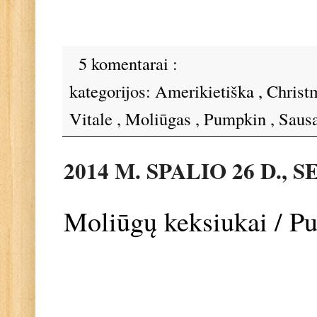
5 komentarai :
kategorijos:
Amerikietiška
,
Christ
Vitale
,
Moliūgas
,
Pumpkin
,
Sausa
2014 M. SPALIO 26 D.,
Moliūgų keksiukai / 