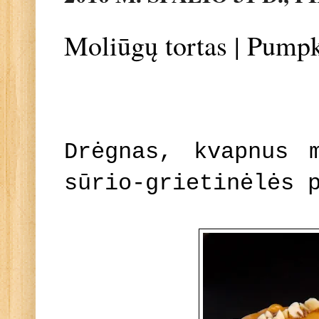
Moliūgų tortas | Pump
Drėgnas, kvapnus 
sūrio-grietinėlės 