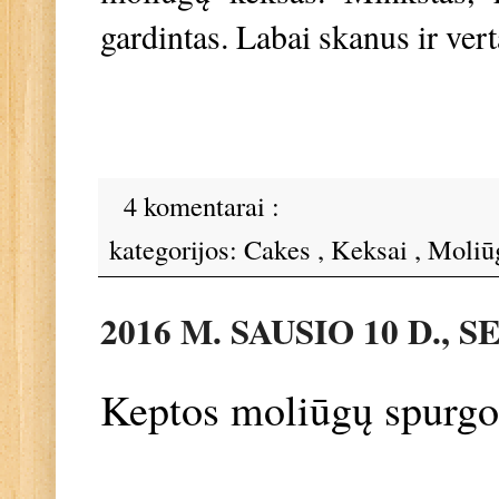
gardintas. Labai skanus ir ver
4 komentarai :
kategorijos:
Cakes
,
Keksai
,
Moliū
2016 M. SAUSIO 10 D.,
Keptos moliūgų spurg