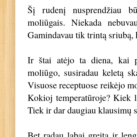
Šį rudenį nusprendžiau bū
moliūgais. Niekada nebuva
Gamindavau tik trintą sriubą, k
Ir štai atėjo ta diena, kai
moliūgo, susiradau keletą sk
Visuose receptuose reikėjo mol
Kokioj temperatūroje? Kiek la
Tiek ir dar daugiau klausimų 
Bet radau labai greitą ir leng