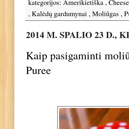
kategorijos:
Amerikietiška
,
Chees
,
Kalėdų gardumynai
,
Moliūgas
,
P
2014 M. SPALIO 23 D.,
Kaip pasigaminti moli
Puree