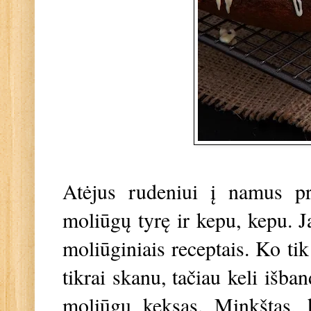
Atėjus rudeniui į namus p
moliūgų tyrę ir kepu, kepu. J
moliūginiais receptais. Ko tik
tikrai skanu, tačiau keli išban
moliūgų keksas. Minkštas, k