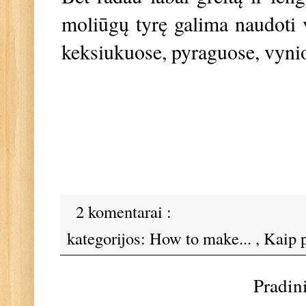
moliūgų tyrę galima naudoti v
keksiukuose, pyraguose, vynio
2 komentarai :
kategorijos:
How to make...
,
Kaip p
Pradin