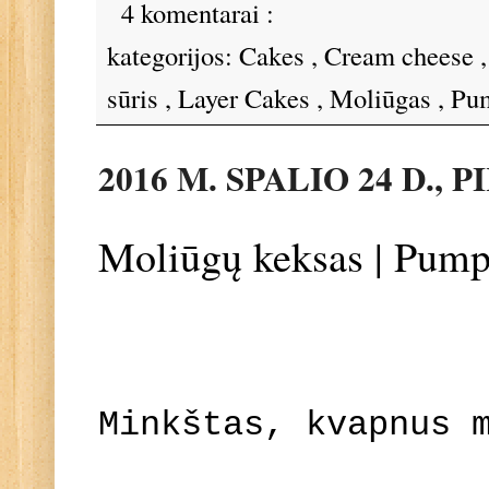
4 komentarai :
kategorijos:
Cakes
,
Cream cheese
sūris
,
Layer Cakes
,
Moliūgas
,
Pu
2016 M. SPALIO 24 D., 
Moliūgų keksas | Pum
Minkštas, kvapnus 