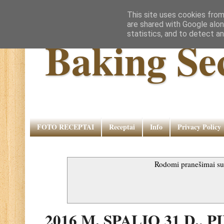
This site uses cookies from
are shared with Google alon
statistics, and to detect a
Baking Se
FOTO RECEPTAI
Receptai
Info
Privacy Policy
Rodomi pranešimai s
2016 M. SPALIO 31 D., 