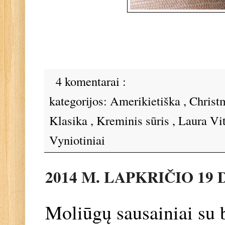
4 komentarai :
kategorijos:
Amerikietiška
,
Christ
Klasika
,
Kreminis sūris
,
Laura Vi
Vyniotiniai
2014 M. LAPKRIČIO 19 
Moliūgų sausainiai su b