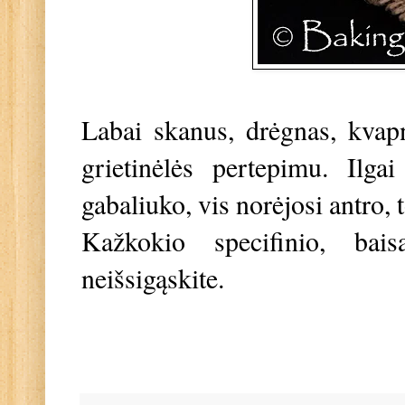
Labai skanus, drėgnas, kvapn
grietinėlės pertepimu. Ilga
gabaliuko, vis norėjosi antro, 
Kažkokio specifinio, bais
neišsigąskite.