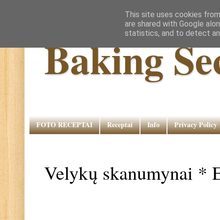
This site uses cookies from
are shared with Google alon
statistics, and to detect a
Baking Se
FOTO RECEPTAI
Receptai
Info
Privacy Policy
Velykų skanumynai * E