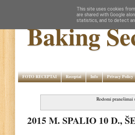
This site uses cookies from
are shared with Google alon
statistics, and to detect a
Baking Se
FOTO RECEPTAI
Receptai
Info
Privacy Policy
Rodomi pranešimai
2015 M. SPALIO 10 D., 