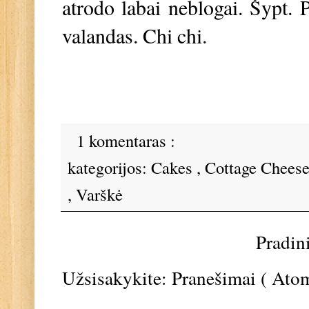
atrodo labai neblogai. Šypt.
valandas. Chi chi.
1 komentaras :
kategorijos:
Cakes
,
Cottage Chees
,
Varškė
Pradin
Užsisakykite:
Pranešimai ( Ato