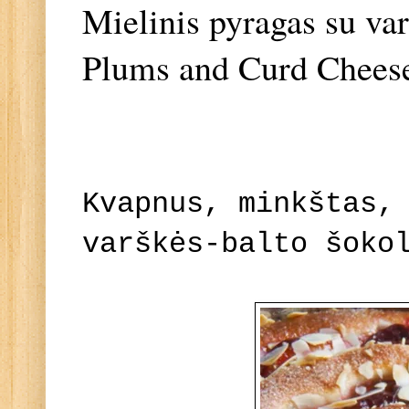
Mielinis pyragas su var
Plums and Curd Chees
Kvapnus, minkštas,
varškės-balto šoko