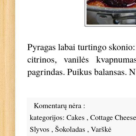
Pyragas labai turtingo skonio
citrinos, vanilės kvapnuma
pagrindas. Puikus balansas. Ni
Komentarų nėra :
kategorijos:
Cakes
,
Cottage Chees
Slyvos
,
Šokoladas
,
Varškė