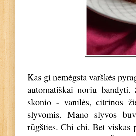
Kas gi nemėgsta varškės pyragų
automatiškai noriu bandyti. Š
skonio - vanilės, citrinos ž
slyvomis. Mano slyvos buv
rūgšties. Chi chi. Bet viskas 