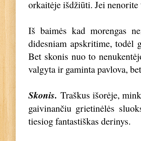
orkaitėje išdžiūti. Jei nenorite 
Iš baimės kad morengas neiš
didesniam apskritime, todėl g
Bet skonis nuo to nenukentėj
valgyta ir gaminta pavlova, bet
Skonis.
Traškus išorėje, mink
gaivinančiu grietinėlės sluo
tiesiog fantastiškas derinys.