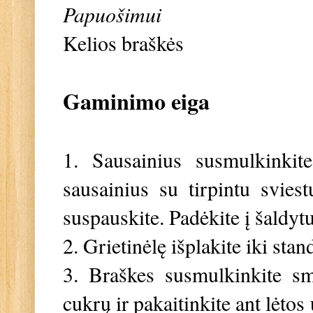
Papuošimui
Kelios braškės
Gaminimo eiga
1. Sausainius susmulkinkit
sausainius su tirpintu svies
suspauskite. Padėkite į šaldyt
2. Grietinėlę išplakite iki sta
3. Braškes susmulkinkite smu
cukrų ir pakaitinkite ant lėtos 