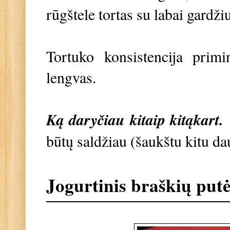
rūgštele tortas su labai gardž
Tortuko konsistencija primi
lengvas.
Ką daryčiau kitaip kitąkart.
G
būtų saldžiau (šaukštu kitu da
Jogurtinis braškių putė