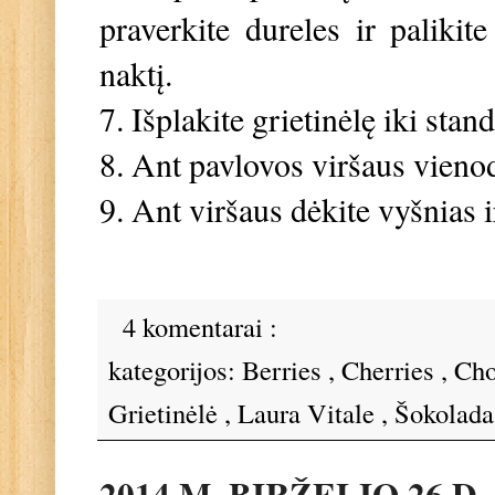
praverkite dureles ir palikite
naktį.
7. Išplakite grietinėlę iki sta
8. Ant pavlovos viršaus vienod
9. Ant viršaus dėkite vyšnias 
4 komentarai :
kategorijos:
Berries
,
Cherries
,
Cho
Grietinėlė
,
Laura Vitale
,
Šokolad
2014 M. BIRŽELIO 26 D