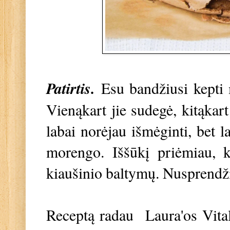
Patirtis.
Esu bandžiusi kepti 
Vienąkart jie sudegė, kitąkart
labai norėjau išmėginti, bet l
morengo. Iššūkį priėmiau, 
kiaušinio baltymų. Nusprendži
Receptą radau Laura'os Vital