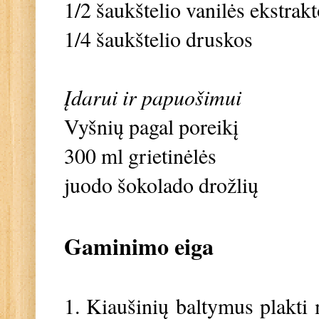
1/2 šaukštelio vanilės ekstrak
1/4 šaukštelio druskos
Įdarui ir papuošimui
Vyšnių pagal poreikį
300 ml grietinėlės
juodo šokolado drožlių
Gaminimo eiga
1. Kiaušinių baltymus plakti 