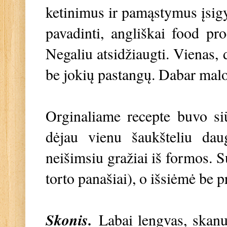
ketinimus ir pamąstymus įsigy
pavadinti, angliškai food pro
Negaliu atsidžiaugti. Vienas, d
be jokių pastangų. Dabar mal
Orginaliame recepte buvo siū
dėjau vienu šaukšteliu daug
neišimsiu gražiai iš formos. S
torto panašiai), o išsiėmė be
Skonis.
Labai lengvas, skanus