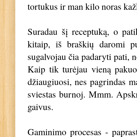
tortukus ir man kilo noras ka
Suradau šį receptuką, o pat
kitaip, iš braškių daromi p
sugalvojau čia padaryti pati, 
Kaip tik turėjau vieną pakuot
džiaugiuosi, nes pagrindas ma
sviestas burnoj. Mmm. Apskrit
gaivus.
Gaminimo procesas - paprasta