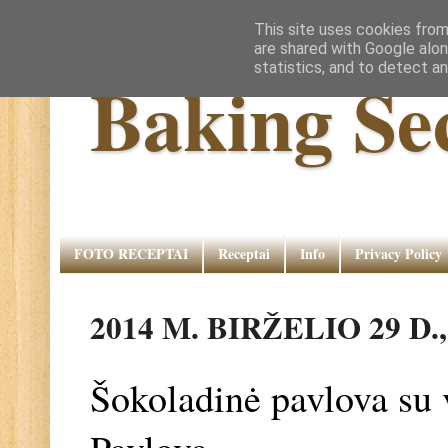
This site uses cookies from
are shared with Google alon
statistics, and to detect a
Baking Se
FOTO RECEPTAI
Receptai
Info
Privacy Policy
2014 M. BIRŽELIO 29 D
Šokoladinė pavlova su 