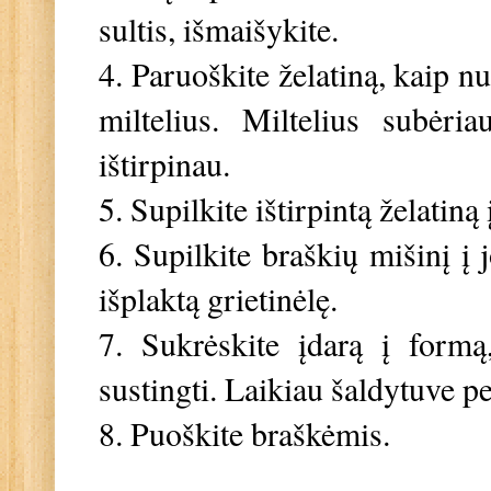
sultis, išmaišykite.
4. P
aruoškite želatiną, kaip n
miltelius. Miltelius subėr
ištirpinau.
5. Supilkite ištirpintą želatiną
6. Supilkite braškių mišinį į 
išplaktą grietinėlę.
7. Sukrėskite įdarą į formą,
sustingti. Laikiau šaldytuve pe
8. Puoškite braškėmis.