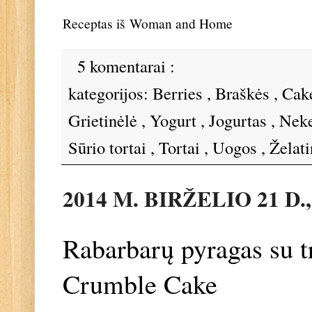
Receptas iš
Woman and Home
5 komentarai :
kategorijos:
Berries
,
Braškės
,
Cak
Grietinėlė
,
Yogurt
,
Jogurtas
,
Neke
Sūrio tortai
,
Tortai
,
Uogos
,
Želati
2014 M. BIRŽELIO 21 D.
Rabarbarų pyragas su t
Crumble Cake