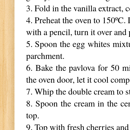
3. Fold in the vanilla extract
4. Preheat the oven to 150
ºC
.
with a pencil, turn it over and
5. Spoon the egg whites mixtur
parchment.
6. Bake the pavlova for 50 mi
the oven door, let it cool comp
7. Whip the double cream to s
8. Spoon the cream in the cen
top.
9. Top with fresh cherries and