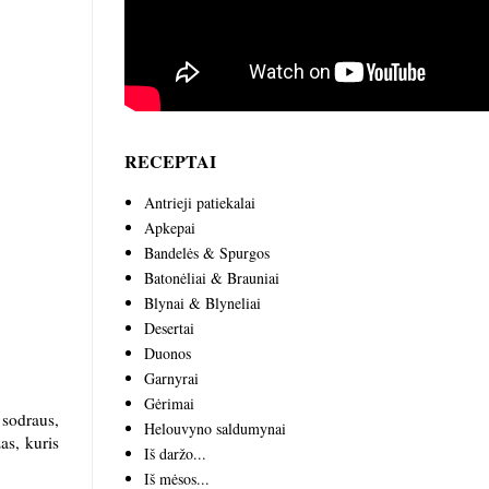
RECEPTAI
Antrieji patiekalai
Apkepai
Bandelės & Spurgos
Batonėliai & Brauniai
Blynai & Blyneliai
Desertai
Duonos
Garnyrai
Gėrimai
 sodraus,
Helouvyno saldumynai
as, kuris
Iš daržo...
Iš mėsos...