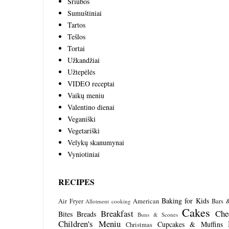
Sriubos
Sumuštiniai
Tartos
Tešlos
Tortai
Užkandžiai
Užtepėlės
VIDEO receptai
Vaikų meniu
Valentino dienai
Veganiški
Vegetariški
Velykų skanumynai
Vyniotiniai
RECIPES
Baking for Kids
Air Fryer
American
Bars 
Allotment cooking
Cakes
Breakfast
Che
Bites
Breads
Buns & Scones
Children's Meniu
Cupcakes & Muffins
Christmas