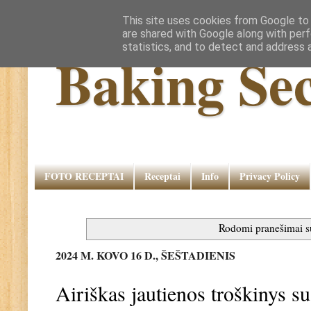
This site uses cookies from Google to d
are shared with Google along with perf
statistics, and to detect and address 
Baking Sec
FOTO RECEPTAI
Receptai
Info
Privacy Policy
Rodomi pranešimai 
2024 M. KOVO 16 D., ŠEŠTADIENIS
Airiškas jautienos troškinys 