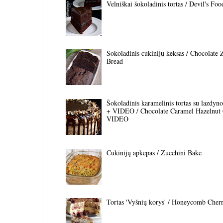
Velniškai šokoladinis tortas / Devil's Fo
Šokoladinis cukinijų keksas / Chocolate 
Bread
Šokoladinis karamelinis tortas su lazdyno 
+ VIDEO / Chocolate Caramel Hazelnut
VIDEO
Cukinijų apkepas / Zucchini Bake
Tortas 'Vyšnių korys' / Honeycomb Cher