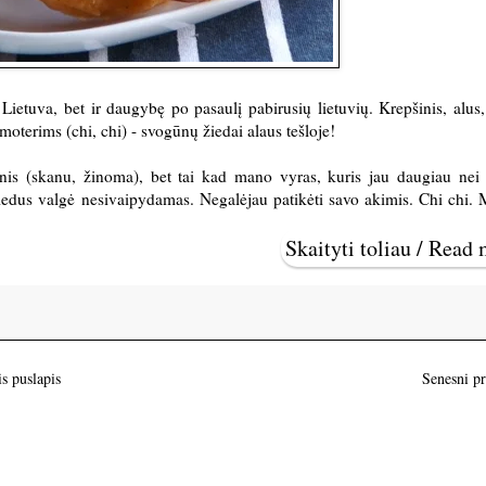
Lietuva, bet ir daugybę po pasaulį pabirusių lietuvių. Krepšinis, alus, 
 moterims (chi, chi) - svogūnų žiedai alaus tešloje!
is (skanu, žinoma), bet tai kad mano vyras, kuris jau daugiau nei
iedus valgė nesivaipydamas. Negalėjau patikėti savo akimis. Chi chi. M
Skaityti toliau / Read
s puslapis
Senesni p