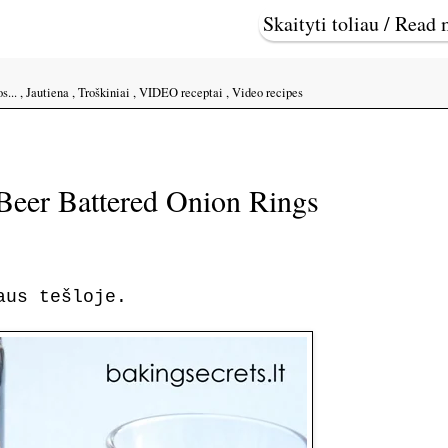
Skaityti toliau / Read
s...
,
Jautiena
,
Troškiniai
,
VIDEO receptai
,
Video recipes
/ Beer Battered Onion Rings
laus tešloje.