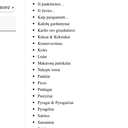
Iš paukštienos...
 more »
Iš žuvies...
Kaip pasigaminti...
Kalėdų gardumynai
Karšto oro gruzdintuvė
Keksai & Keksiukai
Konservavimas
Košės
Ledai
Makaronų patiekalai
Nekepti tortai
Padažai
Picos
Pudingai
Pusryčiai
Pyragai & Pyragaičiai
Pyragėliai
Salotos
Sausainiai