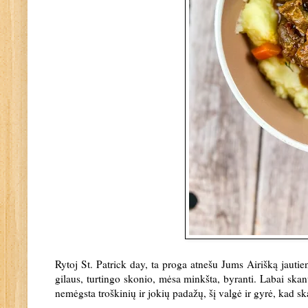
Rytoj St. Patrick day, ta proga atnešu Jums Airišką jautie
gilaus, turtingo skonio, mėsa minkšta, byranti. Labai ska
nemėgsta troškinių ir jokių padažų, šį valgė ir gyrė, kad s