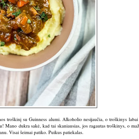
nos troškinį su Guinness alumi. Alkoholio nesijaučia, o troškinys labai
nu! Mano dukra sakė, kad tai skaniausias, jos ragautas troškinys, o maž
kanu. Visai šeimai patiko. Puikus patiekalas.