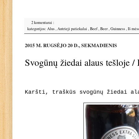
2 komentarai :
kategorijos:
Alus
,
Antrieji patiekalai
,
Beef
,
Beer
,
Guinness
,
Iš mėso
2015 M. RUGSĖJO 20 D., SEKMADIENIS
Svogūnų žiedai alaus tešloje 
Karšti, traškūs svogūnų žiedai a