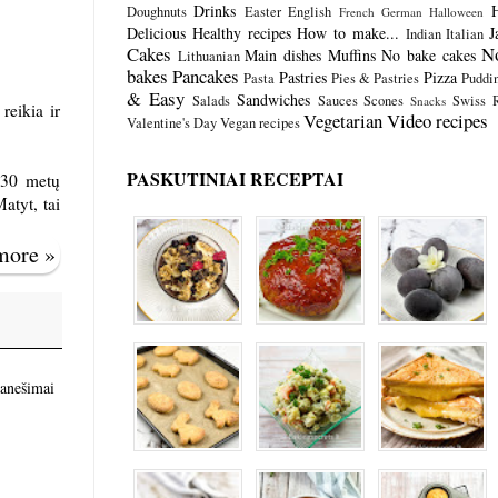
Drinks
Doughnuts
Easter
English
French
German
Halloween
Delicious
Healthy recipes
How to make...
J
Indian
Italian
Cakes
N
Main dishes
Muffins
No bake cakes
Lithuanian
bakes
Pancakes
Pastries
Pizza
Pasta
Pies & Pastries
Puddi
& Easy
Sandwiches
Salads
Sauces
Scones
Swiss R
Snacks
reikia ir
Vegetarian
Video recipes
Valentine's Day
Vegan recipes
PASKUTINIAI RECEPTAI
 30 metų
atyt, tai
 more »
ranešimai