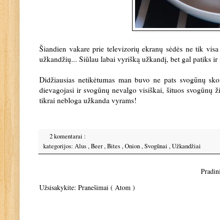
Šiandien vakare prie televizorių ekranų sėdės ne tik visa 
užkandžių... Siūlau labai vyrišką užkandį, bet gal patiks ir
Didžiausias netikėtumas man buvo ne pats svogūnų skon
dievagojasi ir svogūnų nevalgo visiškai, šituos svogūnų ž
tikrai nebloga užkanda vyrams!
2 komentarai :
kategorijos:
Alus
,
Beer
,
Bites
,
Onion
,
Svogūnai
,
Užkandžiai
Pradini
Užsisakykite:
Pranešimai ( Atom )