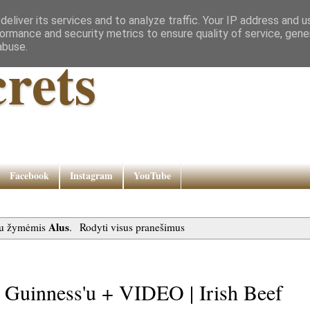
eliver its services and to analyze traffic. Your IP address and 
ormance and security metrics to ensure quality of service, gen
abuse.
rets
Facebook
Instagram
YouTube
Alus
su žymėmis
.
Rodyti visus pranešimus
su Guinness'u + VIDEO | Irish Beef