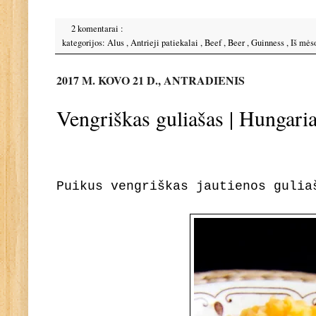
2 komentarai :
kategorijos:
Alus
,
Antrieji patiekalai
,
Beef
,
Beer
,
Guinness
,
Iš mėso
2017 M. KOVO 21 D., ANTRADIENIS
Vengriškas guliašas | Hungari
Puikus vengriškas jautienos gulia