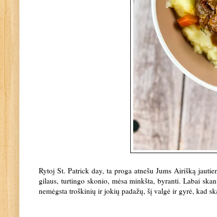
Rytoj St. Patrick day, ta proga atnešu Jums Airišką jautie
gilaus, turtingo skonio, mėsa minkšta, byranti. Labai ska
nemėgsta troškinių ir jokių padažų, šį valgė ir gyrė, kad s