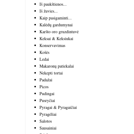
Iš paukštienos...
Iš žuvies...
Kaip pasigaminti...
Kalėdų gardumynai
Karšto oro gruzdintuvė
Keksai & Keksiukai
Konservavimas
Košės
Ledai
Makaronų patiekalai
Nekepti tortai
Padažai
Picos
Pudingai
Pusryčiai
Pyragai & Pyragaičiai
Pyragėliai
Salotos
Sausainiai