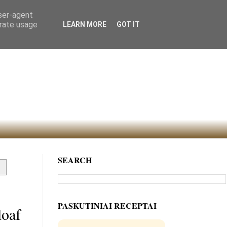
user-agent
erate usage
LEARN MORE
GOT IT
SEARCH
PASKUTINIAI RECEPTAI
loaf