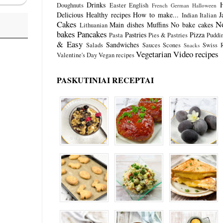
Drinks
Doughnuts
Easter
English
French
German
Halloween
Delicious
Healthy recipes
How to make...
J
Indian
Italian
Cakes
N
Main dishes
Muffins
No bake cakes
Lithuanian
bakes
Pancakes
Pastries
Pizza
Pasta
Pies & Pastries
Puddi
& Easy
Sandwiches
Salads
Sauces
Scones
Swiss R
Snacks
Vegetarian
Video recipes
Valentine's Day
Vegan recipes
PASKUTINIAI RECEPTAI