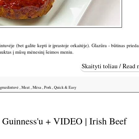
ntuvėje (bet galite kepti ir įprastoje orkaitėje). Glazūra - būtinas prieda
rauktas į mūsų mėnesinį šeimos meniu.
Skaityti toliau / Read
 gruzdintuvė
,
Meat
,
Mėsa
,
Pork
,
Quick & Easy
su Guinness'u + VIDEO | Irish Beef