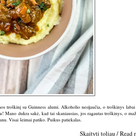
nos troškinį su Guinness alumi. Alkoholio nesijaučia, o troškinys labai
nu! Mano dukra sakė, kad tai skaniausias, jos ragautas troškinys, o maž
kanu. Visai šeimai patiko. Puikus patiekalas.
Skaityti toliau / Read