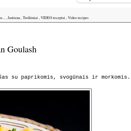
s...
,
Jautiena
,
Troškiniai
,
VIDEO receptai
,
Video recipes
an Goulash
šas su paprikomis, svogūnais ir morkomis.