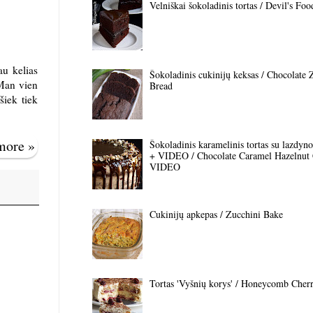
Velniškai šokoladinis tortas / Devil's Fo
au kelias
Šokoladinis cukinijų keksas / Chocolate 
 Man vien
Bread
šiek tiek
 more »
Šokoladinis karamelinis tortas su lazdyno 
+ VIDEO / Chocolate Caramel Hazelnut
VIDEO
Cukinijų apkepas / Zucchini Bake
Tortas 'Vyšnių korys' / Honeycomb Cher