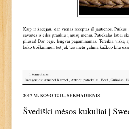
Kaip ir žadėjau, dar vienas receptas iš jautienos. Puikus 
savaites iš eilės įtraukiu į mūsų meniu. Patiekalas labai s
pliusai! Dar beje, lengvai pagaminamas. Tereikia viską ap
laiko troškinimui, bet juk tuo metu galima kažkuo kitu užsi
1 komentaras :
kategorijos:
Annabel Karmel
,
Antrieji patiekalai
,
Beef
,
Guliašas
,
I
2017 M. KOVO 12 D., SEKMADIENIS
Švediški mėsos kukuliai | Swe