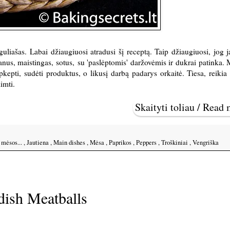
guliašas. Labai džiaugiuosi atradusi šį receptą. Taip džiaugiuosi, jog j
kanus, maistingas, sotus, su 'paslėptomis' daržovėmis ir dukrai patinka.
kepti, sudėti produktus, o likusį darbą padarys orkaitė. Tiesa, reikia 
imti.
Skaityti toliau / Read
š mėsos...
,
Jautiena
,
Main dishes
,
Mėsa
,
Paprikos
,
Peppers
,
Troškiniai
,
Vengriška
dish Meatballs