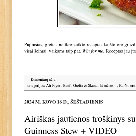
Paprastas, greitas netikro zuikio receptas karšto oro gruzdi
visai šeimai, vaikams taip pat.
Win for me.
Receptas jau įt
Komentarų nėra :
kategorijos:
Air Fryer
,
Beef
,
Greita & Skanu
,
Iš mėsos...
,
Karšto oro
2024 M. KOVO 16 D., ŠEŠTADIENIS
Airiškas jautienos troškinys 
Guinness Stew + VIDEO