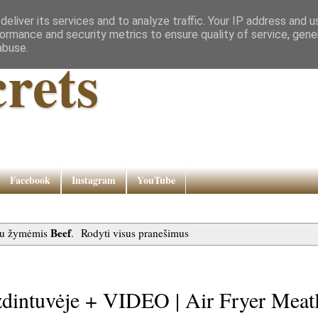
eliver its services and to analyze traffic. Your IP address and 
ormance and security metrics to ensure quality of service, gen
abuse.
rets
Facebook
Instagram
YouTube
Beef
su žymėmis
.
Rodyti visus pranešimus
uzdintuvėje + VIDEO | Air Fryer Meat