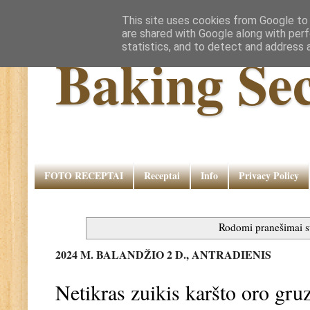
This site uses cookies from Google to d
are shared with Google along with perf
statistics, and to detect and address 
Baking Sec
FOTO RECEPTAI
Receptai
Info
Privacy Policy
Rodomi pranešimai 
2024 M. BALANDŽIO 2 D., ANTRADIENIS
Netikras zuikis karšto oro gr