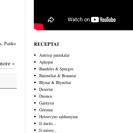
RECEPTAI
s. Patiko
Antrieji patiekalai
Apkepai
 more »
Bandelės & Spurgos
Batonėliai & Brauniai
Blynai & Blyneliai
Desertai
Duonos
Garnyrai
Gėrimai
Helouvyno saldumynai
Iš daržo...
Iš mėsos...