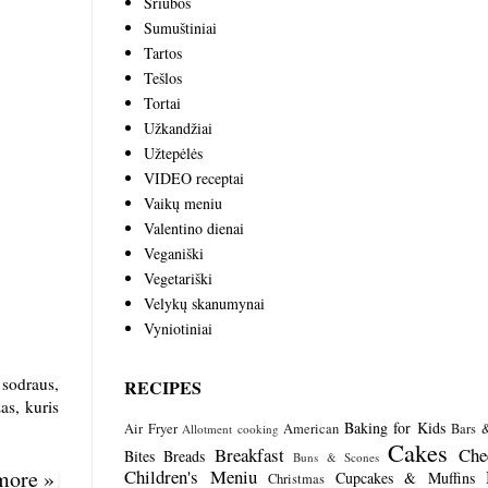
Sriubos
Sumuštiniai
Tartos
Tešlos
Tortai
Užkandžiai
Užtepėlės
VIDEO receptai
Vaikų meniu
Valentino dienai
Veganiški
Vegetariški
Velykų skanumynai
Vyniotiniai
 sodraus,
RECIPES
as, kuris
Baking for Kids
Air Fryer
American
Bars 
Allotment cooking
Cakes
Breakfast
Che
Bites
Breads
Buns & Scones
 more »
Children's Meniu
Cupcakes & Muffins
Christmas