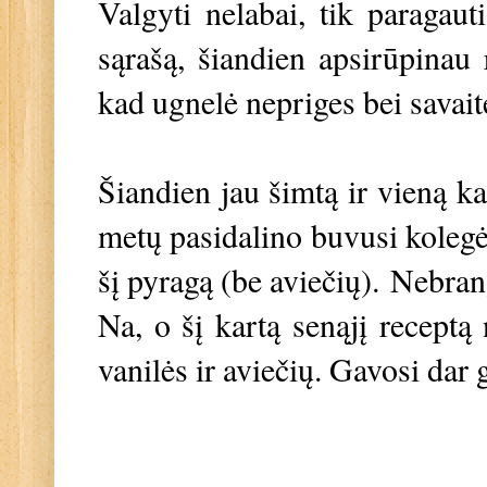
Valgyti nelabai, tik paragaut
sąrašą, šiandien apsirūpinau r
kad ugnelė nepriges bei savait
Šiandien jau šimtą ir vieną k
metų pasidalino buvusi kolegė
šį pyragą (be aviečių).
Nebrang
Na, o šį kartą senąjį receptą n
vanilės ir aviečių. Gavosi dar 