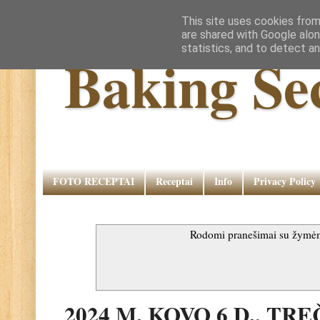
This site uses cookies from
are shared with Google alon
statistics, and to detect a
Baking Se
FOTO RECEPTAI
Receptai
Info
Privacy Policy
Rodomi pranešimai su žymė
2024 M. KOVO 6 D., TR