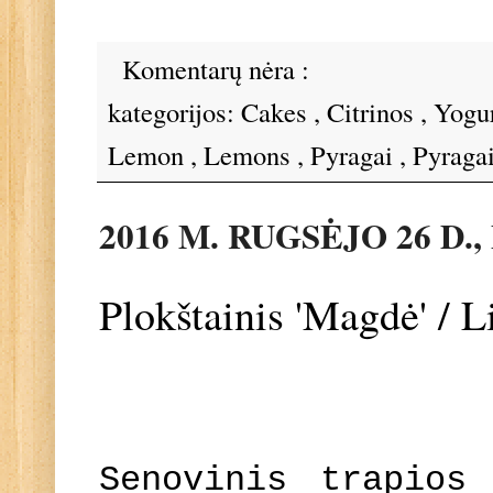
Komentarų nėra :
kategorijos:
Cakes
,
Citrinos
,
Yogu
Lemon
,
Lemons
,
Pyragai
,
Pyraga
2016 M. RUGSĖJO 26 D.
Plokštainis 'Magdė' / 
Senovinis trapios 