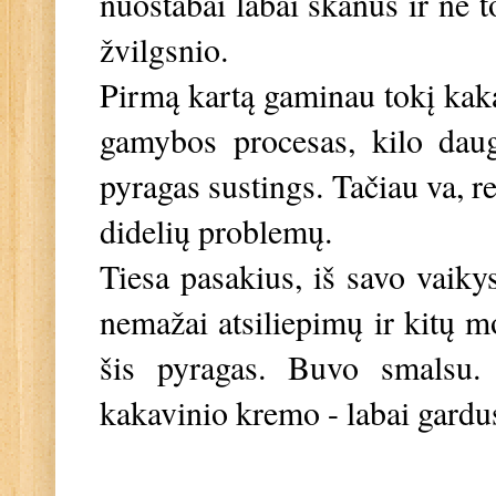
nuostabai labai skanus ir ne 
žvilgsnio.
Pirmą kartą gaminau tokį kaka
gamybos procesas, kilo daug
pyragas sustings. Tačiau va, r
didelių problemų.
Tiesa pasakius, iš savo vaiky
nemažai atsiliepimų ir kitų 
šis pyragas. Buvo smalsu. 
kakavinio kremo - labai gard