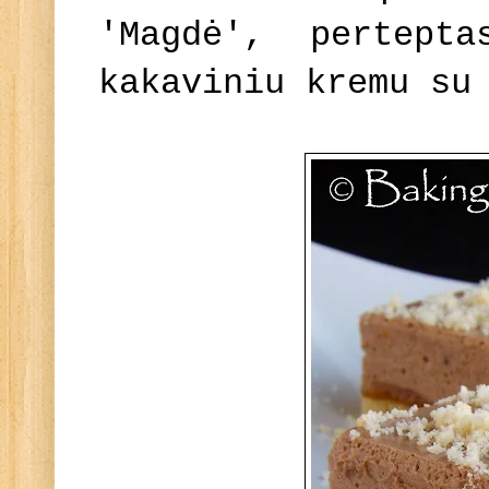
'Magdė', pertept
kakaviniu kremu su