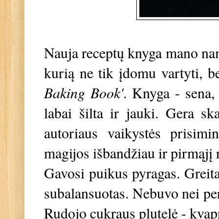
Nauja receptų knyga mano nam
kurią ne tik įdomu vartyti, be
Baking Book'
. Knyga - sena, 
labai šilta ir jauki. Gera sk
autoriaus vaikystės prisim
magijos išbandžiau ir pirmąjį
Gavosi puikus pyragas. Greita
subalansuotas. Nebuvo nei per 
Rudojo cukraus plutelė - kvap