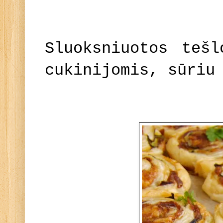
Sluoksniuotos tešl
cukinijomis, sūriu