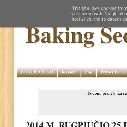
This site uses cookies from
are shared with Google alon
statistics, and to detect a
Baking Se
FOTO RECEPTAI
Receptai
Info
Privacy Policy
Rodomi pranešimai s
2014 M. RUGPJŪČIO 25 