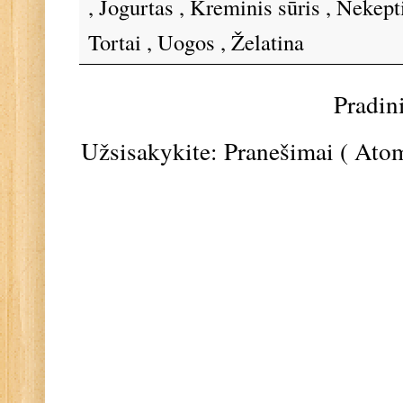
,
Jogurtas
,
Kreminis sūris
,
Nekepti
Tortai
,
Uogos
,
Želatina
Pradin
Užsisakykite:
Pranešimai ( Ato