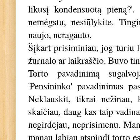
likusį kondensuotą pieną?'
nemėgstu, nesiūlykite. Ting
naujo, neragauto.
Šįkart prisiminiau, jog turiu 
žurnalo ar laikraščio. Buvo ti
Torto pavadinimą sugalvoj
'Pensininko' pavadinimas pas
Neklauskit, tikrai nežinau, 
skaičiau, daug kas taip vadina
negirdėjau, neprisimenu. Man
manau labiau atspindi torto esm