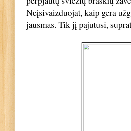
perpjautų šviežių braškių žav
Neįsivaizduojat, kaip gera užg
jausmas. Tik jį pajutusi, supra