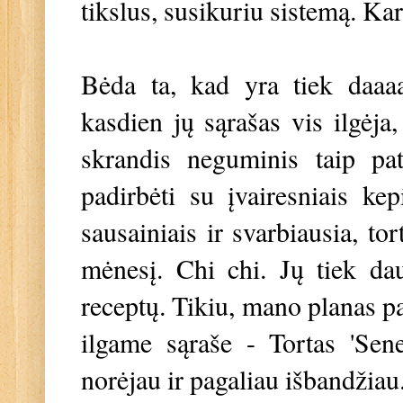
tikslus, susikuriu sistemą. Kar
Bėda ta, kad yra tiek daaaa
kasdien jų sąrašas vis ilgėja,
skrandis neguminis taip pat
padirbėti su įvairesniais kepi
sausainiais ir svarbiausia, to
mėnesį. Chi chi. Jų tiek dau
receptų. Tikiu, mano planas p
ilgame sąraše - Tortas 'Sen
norėjau ir pagaliau išbandžiau