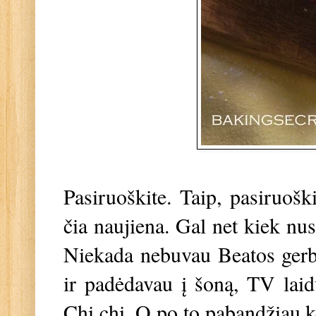
Pasiruoškite. Taip, pasiruošk
čia naujiena. Gal net kiek nu
Niekada nebuvau Beatos gerbė
ir padėdavau į šoną, TV laid
Chi chi. O po to pabandžiau ke