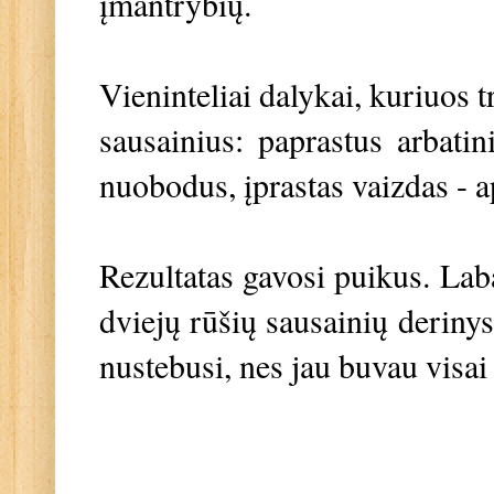
įmantrybių.
Vieninteliai dalykai, kuriuos 
sausainius: paprastus arbati
nuobodus, įprastas vaizdas - 
Rezultatas gavosi puikus. Laba
dviejų rūšių sausainių deriny
nustebusi, nes jau buvau visai