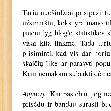
Turiu nuoširdžiai prisipažinti
užsimirštu, koks yra mano tik
jaučiu lyg blog'o statistikos 
visai kita linkme. Tada tur
prisiminti, kad vis dar noriu
skaičių 'like' ar parašyti popu
Kam nemalonu sulaukti dėmesi
Anyway.
Kai pastebiu, jog ne
prisėdu ir bandau surasti būd