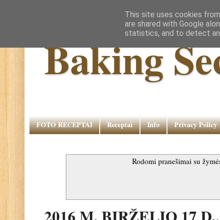
This site uses cookies from
are shared with Google alon
statistics, and to detect a
Baking Se
FOTO RECEPTAI
Receptai
Info
Privacy Policy
Rodomi pranešimai su žym
2016 M. BIRŽELIO 17 D