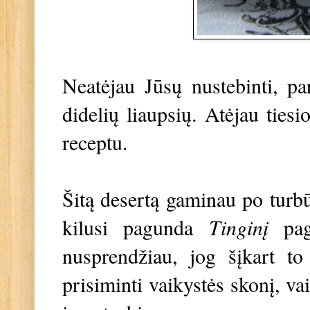
Neatėjau Jūsų nustebinti, pa
didelių liaupsių. Atėjau ties
receptu.
Šitą desertą gaminau po turb
kilusi pagunda
Tinginį
pa
nusprendžiau, jog šįkart to
prisiminti vaikystės skonį, va