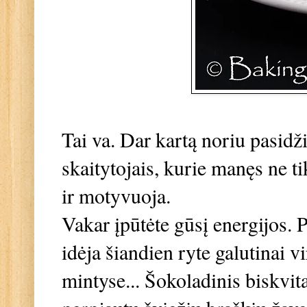
Tai va. Dar kartą noriu pasidži
skaitytojais, kurie manęs ne ti
ir motyvuoja.
Vakar įpūtėte gūsį energijos. Pr
idėja šiandien ryte galutinai v
mintyse... Šokoladinis biskvit