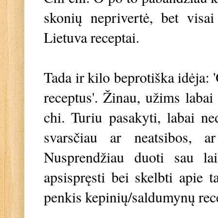
skonių neprivertė, bet visai
Lietuva receptai.
Tada ir kilo beprotiška idėja:
receptus'. Žinau, užims labai
chi. Turiu pasakyti, labai ne
svarsčiau ar neatsibos, ar 
Nusprendžiau duoti sau lai
apsispręsti bei skelbti apie t
penkis kepinių/saldumynų recep