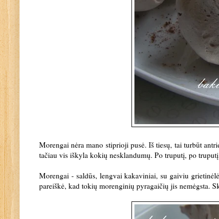
Morengai nėra mano stiprioji pusė. Iš tiesų, tai turbūt an
tačiau vis iškyla kokių nesklandumų. Po truputį, po truputį
Morengai - saldūs, lengvai kakaviniai, su gaiviu grietinė
pareiškė, kad tokių morenginių pyragaičių jis nemėgsta. S