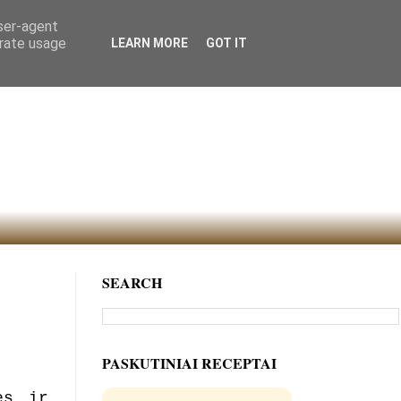
user-agent
erate usage
LEARN MORE
GOT IT
SEARCH
PASKUTINIAI RECEPTAI
ės ir