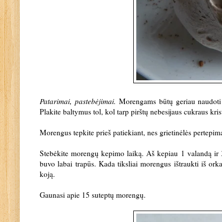
Patarimai, pastebėjimai.
Morengams būtų geriau naudoti sm
Plakite baltymus tol, kol tarp pirštų nebesijaus cukraus kr
Morengus tepkite prieš patiekiant, nes grietinėlės pertepima
Stebėkite morengų kepimo laiką. Aš kepiau 1 valandą ir 30
buvo labai trapūs. Kada tiksliai morengus ištraukti iš orkai
koją.
Gaunasi apie 15 suteptų morengų.