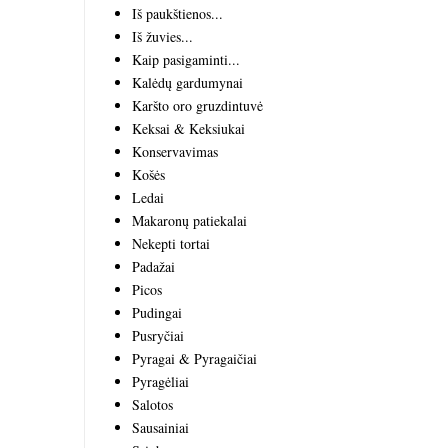
Iš paukštienos...
Iš žuvies...
Kaip pasigaminti...
Kalėdų gardumynai
Karšto oro gruzdintuvė
Keksai & Keksiukai
Konservavimas
Košės
Ledai
Makaronų patiekalai
Nekepti tortai
Padažai
Picos
Pudingai
Pusryčiai
Pyragai & Pyragaičiai
Pyragėliai
Salotos
Sausainiai