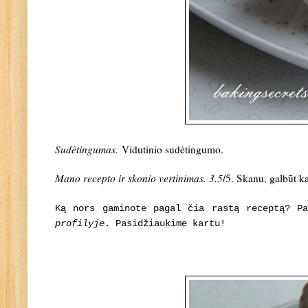
Sudėtingumas.
Vidutinio sudėtingumo
.
Mano recepto ir skonio vertinimas. 3.5
/5. Skanu, galbūt k
Ką nors gaminote pagal čia rastą receptą? P
profilyje
. Pasidžiaukime kartu!