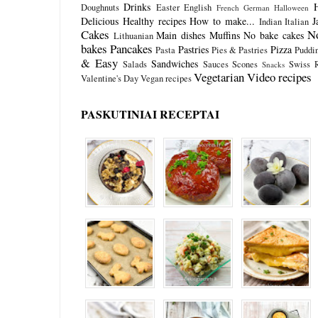
Drinks
Doughnuts
Easter
English
French
German
Halloween
Delicious
Healthy recipes
How to make...
J
Indian
Italian
Cakes
N
Main dishes
Muffins
No bake cakes
Lithuanian
bakes
Pancakes
Pastries
Pizza
Pasta
Pies & Pastries
Puddi
& Easy
Sandwiches
Salads
Sauces
Scones
Swiss R
Snacks
Vegetarian
Video recipes
Valentine's Day
Vegan recipes
PASKUTINIAI RECEPTAI