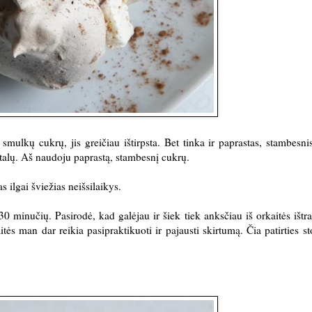
ulkų cukrų, jis greičiau ištirpsta. Bet tinka ir paprastas, stambesni
istalų. Aš naudoju paprastą, stambesnį cukrų.
s ilgai šviežias neišsilaikys.
 minučių. Pasirodė, kad galėjau ir šiek tiek anksčiau iš orkaitės ištra
tės man dar reikia pasipraktikuoti ir pajausti skirtumą. Čia patirties st