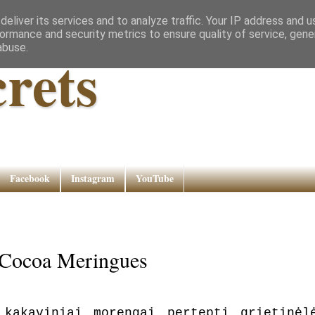
eliver its services and to analyze traffic. Your IP address and 
ormance and security metrics to ensure quality of service, gen
abuse.
rets
Facebook
Instagram
YouTube
/ Cocoa Meringues
 kakaviniai morengai pertepti grietinėl