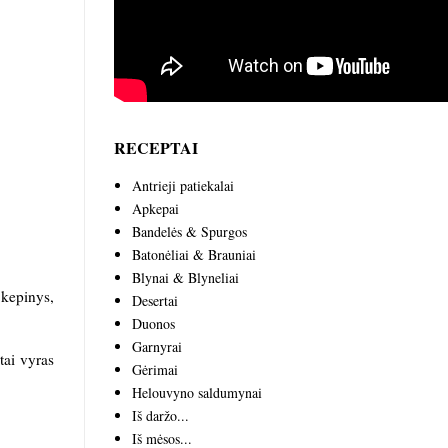
RECEPTAI
Antrieji patiekalai
Apkepai
Bandelės & Spurgos
Batonėliai & Brauniai
Blynai & Blyneliai
 kepinys,
Desertai
Duonos
Garnyrai
tai vyras
Gėrimai
Helouvyno saldumynai
Iš daržo...
Iš mėsos...