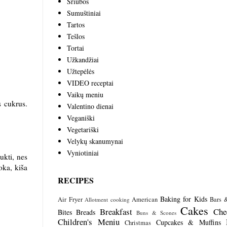
Sriubos
Sumuštiniai
Tartos
Tešlos
Tortai
Užkandžiai
Užtepėlės
VIDEO receptai
Vaikų meniu
s cukrus.
Valentino dienai
Veganiški
Vegetariški
Velykų skanumynai
Vyniotiniai
ukti, nes
oka, kiša
RECIPES
Baking for Kids
Air Fryer
American
Bars 
Allotment cooking
Cakes
Breakfast
Che
Bites
Breads
Buns & Scones
Children's Meniu
Cupcakes & Muffins
Christmas