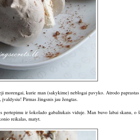
trieji morengai, kurie man (sakykime) neblogai pavyko. Atrodo paprastas
, įvaldysiu! Pirmas žingsnis jau žengtas.
lės pertepimu ir šokolado gabaliukais viduje. Man buvo labai skanu, o š
konio reikalas, matyt.