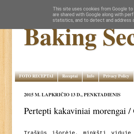
This site uses cookies from Google to d
are shared with Google along with perf
statistics, and to detect and address 
Baking Sec
FOTO RECEPTAI
Receptai
Info
Privacy Policy
2015 M. LAPKRIČIO 13 D., PENKTADIENIS
Pertepti kakaviniai morengai 
Traškūs išorėje, minkšti viduje