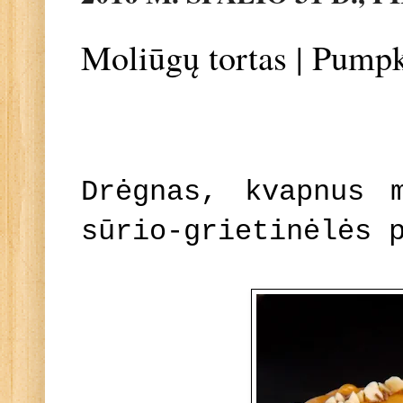
Moliūgų tortas | Pump
Drėgnas, kvapnus 
sūrio-grietinėlės 