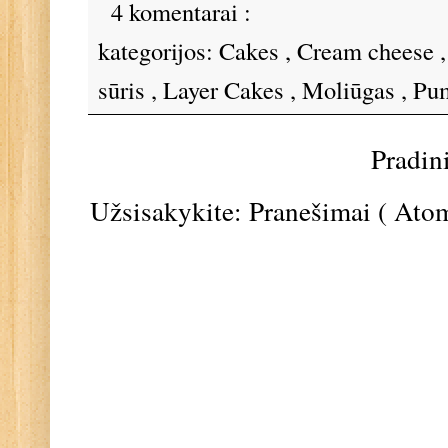
4 komentarai :
kategorijos:
Cakes
,
Cream cheese
sūris
,
Layer Cakes
,
Moliūgas
,
Pu
Pradin
Užsisakykite:
Pranešimai ( Ato