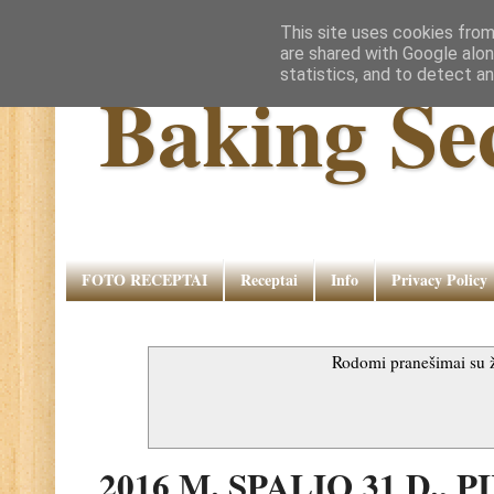
This site uses cookies from
are shared with Google alon
statistics, and to detect a
Baking Se
FOTO RECEPTAI
Receptai
Info
Privacy Policy
Rodomi pranešimai su
2016 M. SPALIO 31 D., 