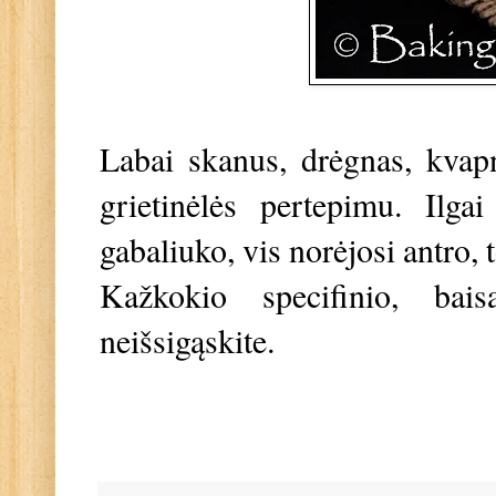
Labai skanus, drėgnas, kvapn
grietinėlės pertepimu. Ilga
gabaliuko, vis norėjosi antro, 
Kažkokio specifinio, bais
neišsigąskite.