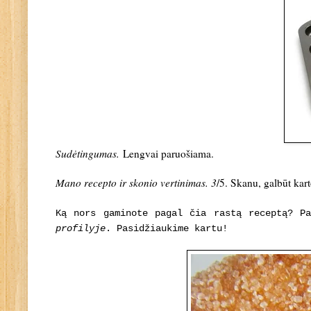
Sudėtingumas.
Lengvai paruošiama
.
Mano recepto ir skonio vertinimas. 3
/5. Skanu, galbūt kart
Ką nors gaminote pagal čia rastą receptą? P
profilyje
. Pasidžiaukime kartu!