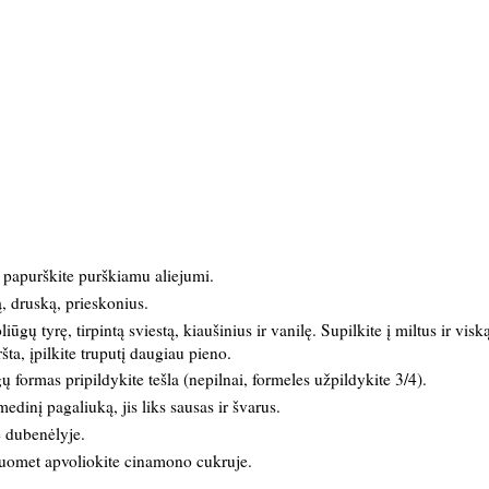
s papurškite purškiamu aliejumi.
, druską, prieskonius.
ūgų tyrę, tirpintą sviestą, kiaušinius ir vanilę. Supilkite į miltus ir visk
šta, įpilkite truputį daugiau pieno.
gų formas pripildykite tešla (nepilnai, formeles užpildykite 3/4).
dinį pagaliuką, jis liks sausas ir švarus.
 dubenėlyje.
ą, tuomet apvoliokite cinamono cukruje.