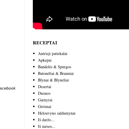
RECEPTAI
Antrieji patiekalai
Apkepai
Bandelės & Spurgos
Batonėliai & Brauniai
Blynai & Blyneliai
Desertai
acebook
Duonos
Garnyrai
Gėrimai
Helouvyno saldumynai
Iš daržo...
Iš mėsos...