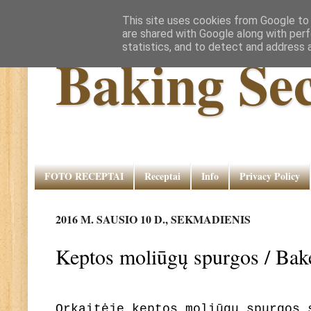
This site uses cookies from Google to d
are shared with Google along with perf
statistics, and to detect and address 
Baking Sec
FOTO RECEPTAI
Receptai
Info
Privacy Policy
2016 M. SAUSIO 10 D., SEKMADIENIS
Keptos moliūgų spurgos / Ba
Orkaitėje keptos moliūgų spurgos 