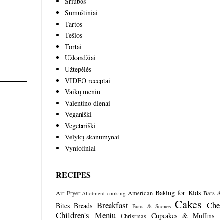
Sriubos
Sumuštiniai
Tartos
Tešlos
Tortai
Užkandžiai
Užtepėlės
VIDEO receptai
Vaikų meniu
Valentino dienai
Veganiški
Vegetariški
Velykų skanumynai
Vyniotiniai
RECIPES
Baking for Kids
Air Fryer
American
Bars 
Allotment cooking
Cakes
Breakfast
Che
Bites
Breads
Buns & Scones
Children's Meniu
Cupcakes & Muffins
Christmas