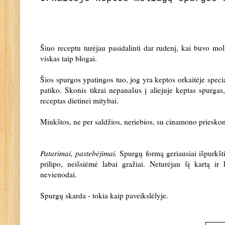
Šiuo receptu turėjau pasidalinti dar rudenį, kai buvo mol
viskas taip blogai.
Šios spurgos ypatingos tuo, jog yra keptos orkaitėje speci
patiko. Skonis tikrai nepanašus į aliejuje keptas spurga
receptas dietinei mitybai.
Minkštos, ne per saldžios, neriebios, su cinamono priesko
Patarimai, pastebėjimai.
Spurgų formą geriausiai išpurkšti
prilipo, neišsiėmė labai gražiai. Neturėjau šį kartą ir 
nevienodai.
Spurgų skarda - tokia kaip paveikslėlyje.