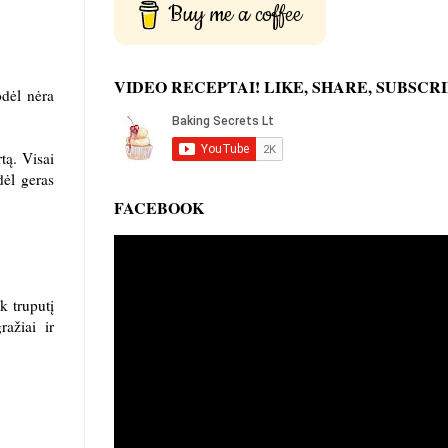
Buy me a coffee
VIDEO RECEPTAI! LIKE, SHARE, SUBSCRI
odėl nėra
tą. Visai
dėl geras
FACEBOOK
k truputį
ražiai ir