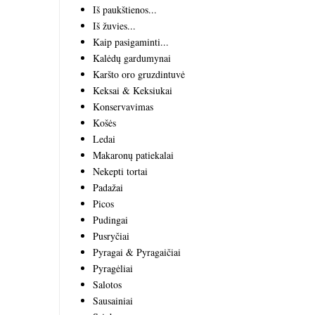
Iš paukštienos...
Iš žuvies...
Kaip pasigaminti...
Kalėdų gardumynai
Karšto oro gruzdintuvė
Keksai & Keksiukai
Konservavimas
Košės
Ledai
Makaronų patiekalai
Nekepti tortai
Padažai
Picos
Pudingai
Pusryčiai
Pyragai & Pyragaičiai
Pyragėliai
Salotos
Sausainiai