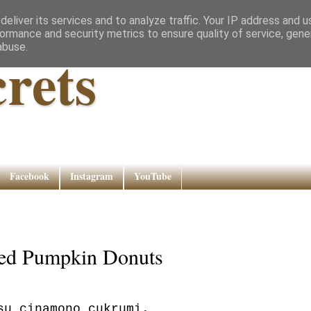
eliver its services and to analyze traffic. Your IP address and 
ormance and security metrics to ensure quality of service, gen
abuse.
rets
Facebook
Instagram
YouTube
ked Pumpkin Donuts
su cinamono cukrumi.