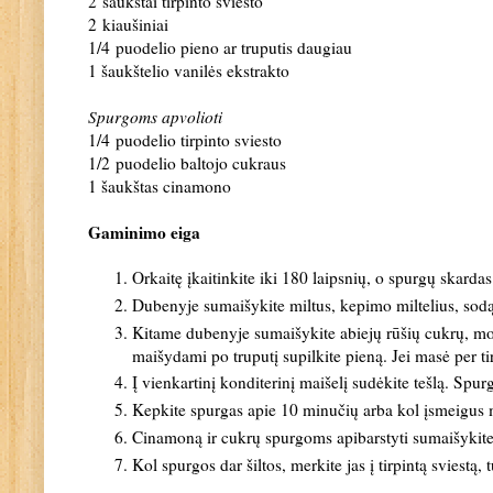
2 šaukštai tirpinto sviesto
2 kiaušiniai
1/4 puodelio pieno ar truputis daugiau
1 šaukštelio vanilės ekstrakto
Spurgoms apvolioti
1/4 puodelio tirpinto sviesto
1/2 puodelio baltojo cukraus
1 šaukštas cinamono
Gaminimo eiga
Orkaitę įkaitinkite iki 180 laipsnių, o spurgų skarda
Dubenyje sumaišykite miltus, kepimo miltelius, sodą
Kitame dubenyje
sumaišykite abiejų rūšių cukrų, moli
maišydami po truputį supilkite pieną. Jei masė per tir
Į vienkartinį konditerinį maišelį sudėkite tešlą. Spur
Kepkite spurgas apie 10 minučių arba kol įsmeigus me
Cinamoną ir cukrų spurgoms apibarstyti sumaišykite
Kol spurgos dar šiltos, merkite jas į tirpintą sviest