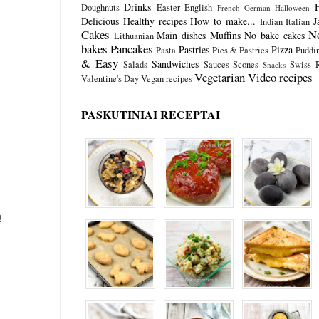
Drinks
Doughnuts
Easter
English
French
German
Halloween
Delicious
Healthy recipes
How to make...
J
Indian
Italian
Cakes
N
Main dishes
Muffins
No bake cakes
Lithuanian
bakes
Pancakes
Pastries
Pizza
Pasta
Pies & Pastries
Puddi
& Easy
Sandwiches
Salads
Sauces
Scones
Swiss R
Snacks
Vegetarian
Video recipes
Valentine's Day
Vegan recipes
PASKUTINIAI RECEPTAI
ą