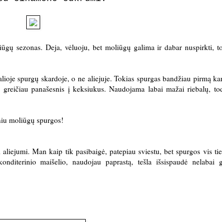
iūgų sezonas. Deja, vėluoju, bet moliūgų galima ir dabar nuspirkti, t
alioje spurgų skardoje, o ne aliejuje. Tokias spurgas bandžiau pirmą kar
s, greičiau panašesnis į keksiukus. Naudojama labai mažai riebalų, to
niu moliūgų spurgos!
 aliejumi. Man kaip tik pasibaigė, patepiau sviestu, bet spurgos vis tie
konditerinio maišelio, naudojau paprastą, tešla išsispaudė nelabai g