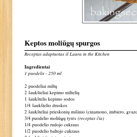
Keptos moliūgų spurgos
Receptas adaptuotas iš
Laura in the Kitchen
Ingredientai
1 puodelis - 250 ml
2 puodeliai miltų
2 šaukšteliai kepimo miltelių
1 šaukštelis kepimo sodos
1/4 šaukštelio druskos
2 šaukšteliai prieskonių mišinio (cinamono, imbiero, gvazd
3/4 puodelio moliūgų tyrės
(receptas čia)
1/4 puodelio rudojo cukraus
1/2 puodelio baltojo cukraus