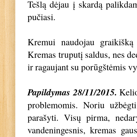
Tešlą dėjau į skardą palikda
pučiasi.
Kremui naudojau graikišką j
Kremas truputį saldus, nes ded
ir ragaujant su porūgštėmis v
Papildymas 28/11/2015.
Keli
problemomis. Noriu užbėgti
parašyti. Visų pirma, nedary
vandeningesnis, kremas gaus