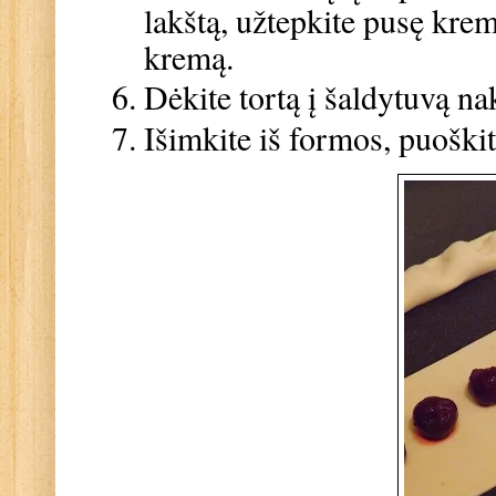
lakštą, užtepkite pusę kremo
kremą.
Dėkite tortą į šaldytuvą na
Išimkite iš formos, puoški