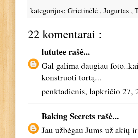
kategorijos:
Grietinėlė
,
Jogurtas
,
T
22 komentarai :
lututee
rašė...
Gal galima daugiau foto..kai
konstruoti tortą...
penktadienis, lapkričio 27,
Baking Secrets
rašė...
Jau užbėgau Jums už akių ir