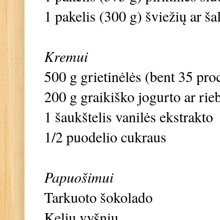
1 pakelis (300 g) šviežių ar š
Kremui
500 g grietinėlės (bent 35 proc
200 g graikiško jogurto ar rieb
1 šaukštelis vanilės ekstrakto
1/2 puodelio cukraus
Papuošimui
Tarkuoto šokolado
Kelių vyšnių