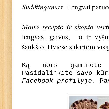
Sudėtingumas.
Lengvai paru
Mano recepto ir skonio vert
lengvas, gaivus, o ir vyšn
šaukšto. Dviese sukirtom visą 
Ką nors gaminote
Pasidalinkite savo kū
Facebook profilyje
. Pa