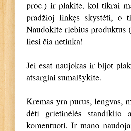
proc.) ir plakite, kol tikrai
pradžioj linkęs skystėti, o ti
Naudokite riebius produktus (g
liesi čia netinka!
Jei esat naujokas ir bijot plak
atsargiai sumaišykite.
Kremas yra purus, lengvas, min
dėti grietinėlės standiklio
komentuoti. Ir mano naudoja