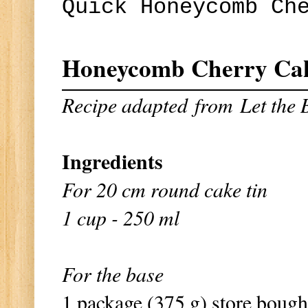
Quick Honeycomb Ch
Honeycomb Cherry Ca
Recipe adapted
from
Let the
Ingredients
For 20 cm round cake tin
1 cup - 250 ml
For the base
1 package (375 g) store bough