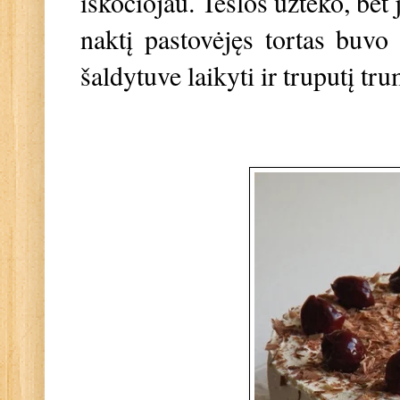
iškočiojau. Tešlos užteko, bet 
naktį pastovėjęs tortas buvo 
šaldytuve laikyti ir truputį tr