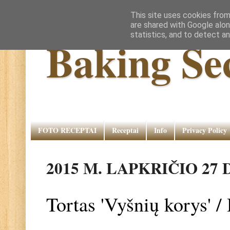
This site uses cookies from
are shared with Google alon
statistics, and to detect a
Baking Se
FOTO RECEPTAI
Receptai
Info
Privacy Policy
2015 M. LAPKRIČIO 27 
Tortas 'Vyšnių korys'