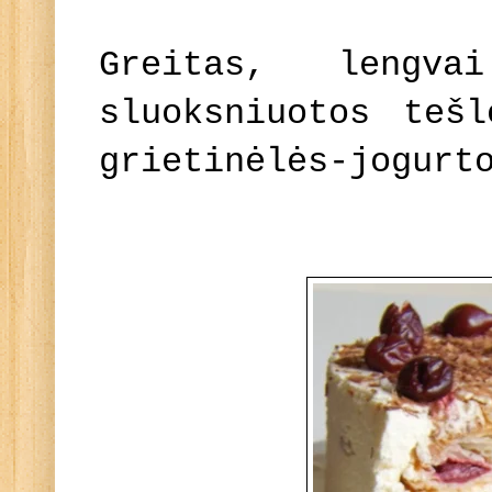
Greitas, lengv
sluoksniuotos teš
grietinėlės-jogurt