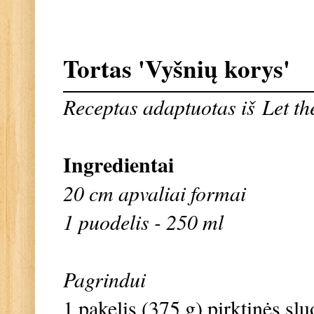
Tortas 'Vyšnių korys'
Receptas adaptuotas iš
Let t
Ingredientai
20 cm apvaliai formai
1 puodelis - 250 ml
Pagrindui
1 pakelis (375 g) pirktinės sl