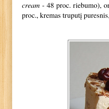
cream
- 48 proc. riebumo), o
proc., kremas truputį puresnis