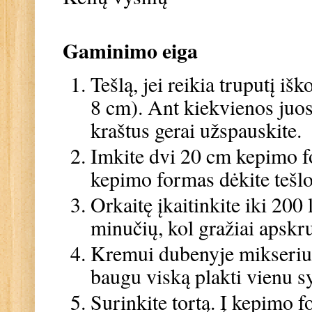
Gaminimo eiga
Tešlą, jei reikia truputį išk
8 cm). Ant kiekvienos juost
kraštus gerai užspauskite.
Imkite dvi 20 cm kepimo fo
kepimo formas dėkite tešlo
Orkaitę įkaitinkite iki 200 
minučių, kol gražiai apskrus
Kremui dubenyje mikseriu i
baugu viską plakti vienu syk
Surinkite tortą. Į kepimo 