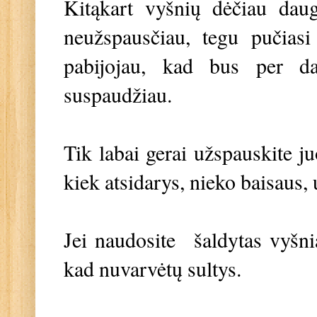
Kitąkart vyšnių dėčiau daug
neužspausčiau, tegu pučiasi
pabijojau, kad bus per da
suspaudžiau.
Tik labai gerai užspauskite ju
kiek atsidarys, nieko baisaus,
Jei naudosite šaldytas vyšnia
kad nuvarvėtų sultys.