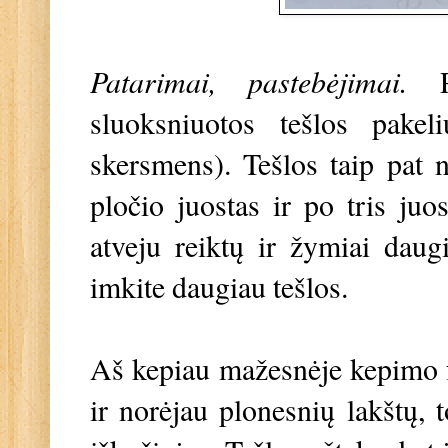
Patarimai, pastebėjimai.
sluoksniuotos tešlos pake
skersmens). Tešlos taip pat n
pločio juostas ir po tris ju
atveju reiktų ir žymiai daug
imkite daugiau tešlos.
Aš kepiau mažesnėje kepimo fo
ir norėjau plonesnių lakštų, t