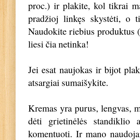
proc.) ir plakite, kol tikrai
pradžioj linkęs skystėti, o ti
Naudokite riebius produktus (g
liesi čia netinka!
Jei esat naujokas ir bijot plak
atsargiai sumaišykite.
Kremas yra purus, lengvas, min
dėti grietinėlės standiklio
komentuoti. Ir mano naudoja