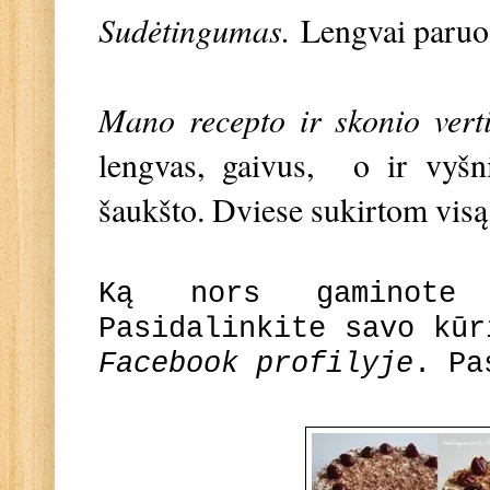
Sudėtingumas.
Lengvai paru
Mano recepto ir skonio vert
lengvas, gaivus, o ir vyšn
šaukšto. Dviese sukirtom visą 
Ką nors gaminote
Pasidalinkite savo kū
Facebook profilyje
. Pa