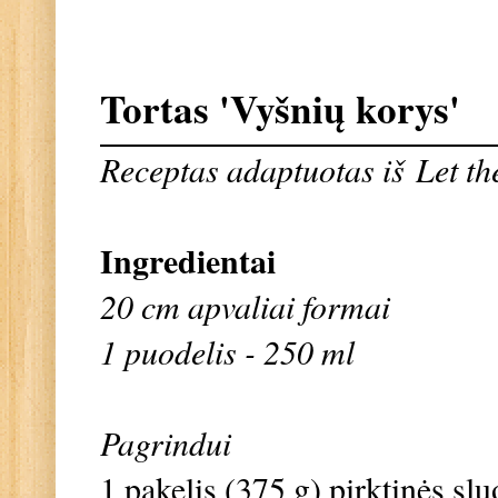
Tortas 'Vyšnių korys'
Receptas adaptuotas iš
Let t
Ingredientai
20 cm apvaliai formai
1 puodelis - 250 ml
Pagrindui
1 pakelis (375 g) pirktinės sl