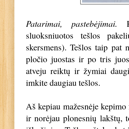
Patarimai, pastebėjimai.
sluoksniuotos tešlos pake
skersmens). Tešlos taip pat n
pločio juostas ir po tris ju
atveju reiktų ir žymiai daug
imkite daugiau tešlos.
Aš kepiau mažesnėje kepimo fo
ir norėjau plonesnių lakštų, t