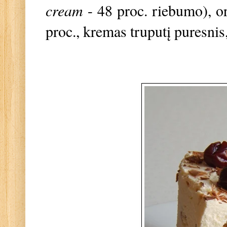
cream
- 48 proc. riebumo), o
proc., kremas truputį puresnis