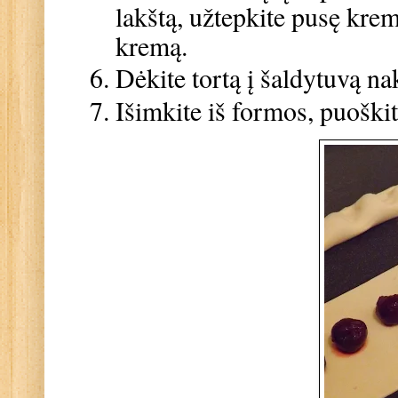
lakštą, užtepkite pusę kremo
kremą.
Dėkite tortą į šaldytuvą na
Išimkite iš formos, puoški