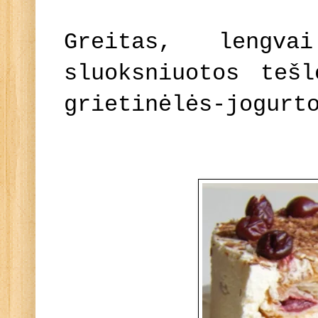
Greitas, lengv
sluoksniuotos teš
grietinėlės-jogurt