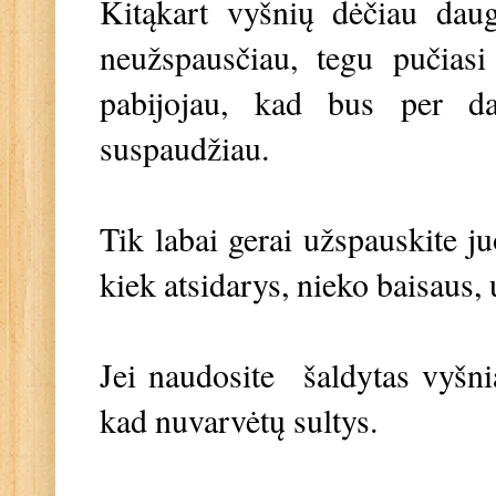
Kitąkart vyšnių dėčiau daug
neužspausčiau, tegu pučiasi
pabijojau, kad bus per da
suspaudžiau.
Tik labai gerai užspauskite ju
kiek atsidarys, nieko baisaus,
Jei naudosite šaldytas vyšnia
kad nuvarvėtų sultys.