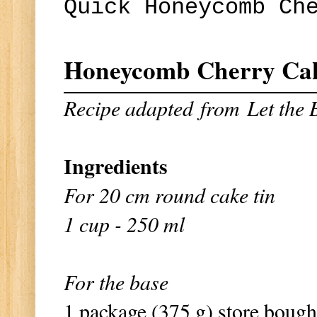
Quick Honeycomb Ch
Honeycomb Cherry Ca
Recipe adapted
from
Let the
Ingredients
For 20 cm round cake tin
1 cup - 250 ml
For the base
1 package (375 g) store bough