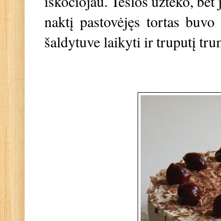
iškočiojau. Tešlos užteko, bet 
naktį pastovėjęs tortas buvo 
šaldytuve laikyti ir truputį tr