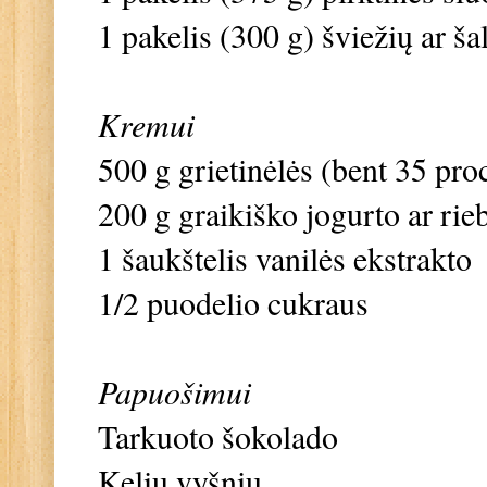
1 pakelis (300 g) šviežių ar š
Kremui
500 g grietinėlės (bent 35 proc
200 g graikiško jogurto ar rieb
1 šaukštelis vanilės ekstrakto
1/2 puodelio cukraus
Papuošimui
Tarkuoto šokolado
Kelių vyšnių