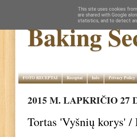
This site uses cookies from
are shared with Google alon
statistics, and to detect a
Baking Se
FOTO RECEPTAI
Receptai
Info
Privacy Policy
2015 M. LAPKRIČIO 27 
Tortas 'Vyšnių korys'