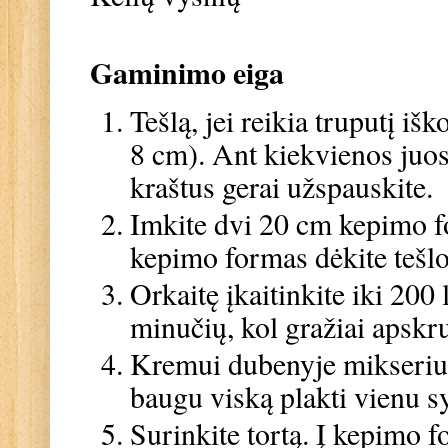
Gaminimo eiga
Tešlą, jei reikia truputį išk
8 cm). Ant kiekvienos juost
kraštus gerai užspauskite.
Imkite dvi 20 cm kepimo fo
kepimo formas dėkite tešlo
Orkaitę įkaitinkite iki 200 
minučių, kol gražiai apskrus
Kremui dubenyje mikseriu i
baugu viską plakti vienu syk
Surinkite tortą. Į kepimo 