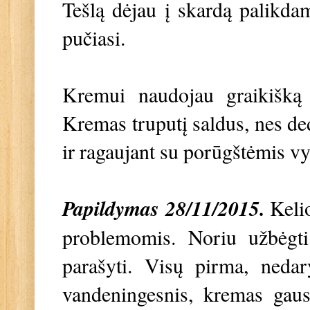
Tešlą dėjau į skardą palikda
pučiasi.
Kremui naudojau graikišką j
Kremas truputį saldus, nes ded
ir ragaujant su porūgštėmis v
Papildymas 28/11/2015.
Keli
problemomis. Noriu užbėgti
parašyti. Visų pirma, nedary
vandeningesnis, kremas gaus