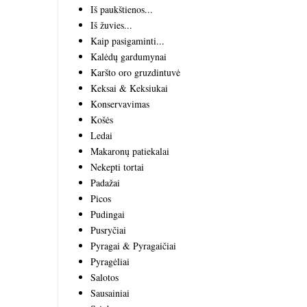
Iš paukštienos...
Iš žuvies...
Kaip pasigaminti...
Kalėdų gardumynai
Karšto oro gruzdintuvė
Keksai & Keksiukai
Konservavimas
Košės
Ledai
Makaronų patiekalai
Nekepti tortai
Padažai
Picos
Pudingai
Pusryčiai
Pyragai & Pyragaičiai
Pyragėliai
Salotos
Sausainiai