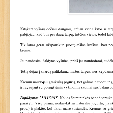
Kitąkart vyšnių dėčiau daugiau, arčiau viena kitos ir tar
pabijojau, kad bus per daug tarpų, tuščios vietos, todėl la
Tik labai gerai užspauskite juostų-tešlos kraštus, kad nea
kremu.
Jei naudosite šaldytas vyšnias, prieš jas naudodami, sudėkit
Tešlą dėjau į skardą palikdama mažus tarpus, nes kepdama j
Kremui naudojau graikišką jogurtą, bet galima naudoti ir gr
ir ragaujant su porūgštėmis vyšniomis skoniai susibalansu
Papildymas 28/11/2015.
Kelios šeimininkės bandė tortuką 
parašyti. Visų pirma, nedarykit su natūraliu jogurtu, jis 
proc.) ir plakite, kol tikrai masė sustandės. Kremas su griet