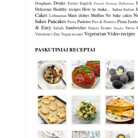
Drinks
Doughnuts
Easter
English
French
German
Halloween
Delicious
Healthy recipes
How to make...
J
Indian
Italian
Cakes
N
Main dishes
Muffins
No bake cakes
Lithuanian
bakes
Pancakes
Pastries
Pizza
Pasta
Pies & Pastries
Puddi
& Easy
Sandwiches
Salads
Sauces
Scones
Swiss R
Snacks
Vegetarian
Video recipes
Valentine's Day
Vegan recipes
PASKUTINIAI RECEPTAI