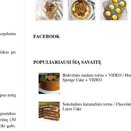
ą kepdama
FACEBOOK
viskas po
POPULIARIAUSI ŠIĄ SAVAITĘ
Biskvitinis medaus tortas + VIDEO / Ho
Sponge Cake + VIDEO
pus tortą
Šokoladinis karamelinis tortas / Chocola
Layer Cake
 pastabas
etinę (30
 iki galo.