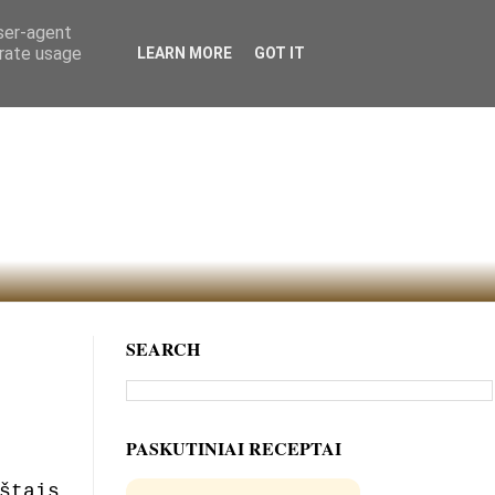
user-agent
erate usage
LEARN MORE
GOT IT
SEARCH
PASKUTINIAI RECEPTAI
štais