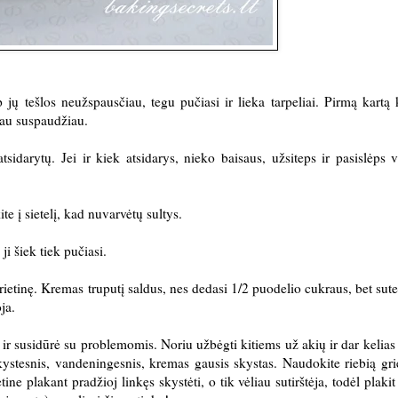
p jų tešlos neužspausčiau, tegu pučiasi ir lieka tarpeliai. Pirmą kart
biau suspaudžiau.
tsidarytų. Jei ir kiek atsidarys, nieko baisaus, užsiteps ir pasislėps 
e į sietelį, kad nuvarvėtų sultys.
i šiek tiek pučiasi.
ietinę. Kremas truputį saldus, nes dedasi 1/2 puodelio cukraus, bet sute
oja.
ir susidūrė su problemomis. Noriu užbėgti kitiems už akių ir dar kelias
skystesnis, vandeningesnis, kremas gausis skystas. Naudokite riebią gri
ine plakant pradžioj linkęs skystėti, o tik vėliau sutirštėja, todėl plakit