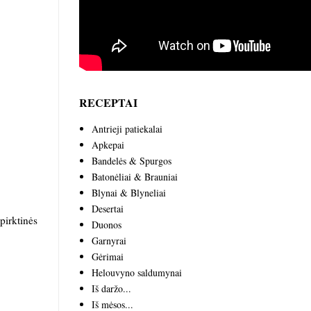
RECEPTAI
Antrieji patiekalai
Apkepai
Bandelės & Spurgos
Batonėliai & Brauniai
Blynai & Blyneliai
Desertai
pirktinės
Duonos
Garnyrai
Gėrimai
Helouvyno saldumynai
Iš daržo...
Iš mėsos...