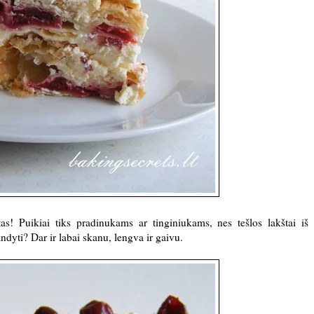
as! Puikiai tiks pradinukams ar tinginiukams, nes tešlos lakštai iš 
ndyti? Dar ir labai skanu, lengva ir gaivu.