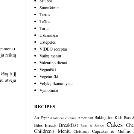
Sriubos
Sumuštiniai
Tartos
Tešlos
Tortai
Užkandžiai
Užtepėlės
ersmens).
VIDEO receptai
ju reiktų
Vaikų meniu
Valentino dienai
Veganiški
štą ir jį
Vegetariški
iu atveju
Velykų skanumynai
Vyniotiniai
RECIPES
Baking for Kids
Air Fryer
American
Bars 
Allotment cooking
Cakes
Breakfast
Che
Bites
Breads
Buns & Scones
Children's Meniu
Cupcakes & Muffins
Christmas