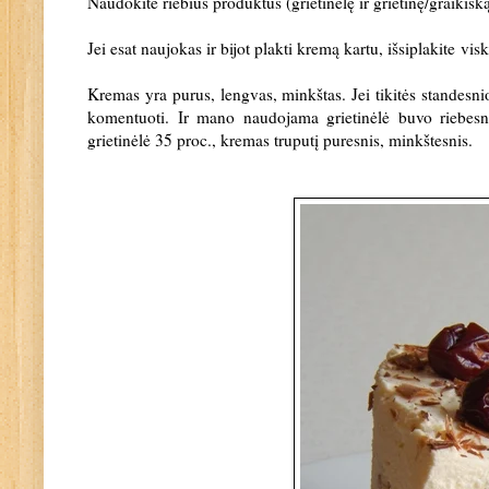
Naudokite riebius produktus (grietinėlę ir grietinę/graikišką
Jei esat naujokas ir bijot plakti kremą kartu, išsiplakite visk
Kremas yra purus, lengvas, minkštas. Jei tikitės standesnio
komentuoti. Ir mano naudojama grietinėlė buvo riebesn
grietinėlė 35 proc., kremas truputį puresnis, minkštesnis.