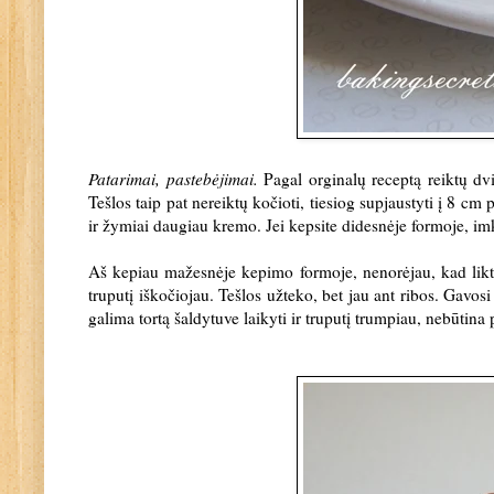
Patarimai, pastebėjimai.
Pagal orginalų receptą reiktų dv
Tešlos taip pat nereiktų kočioti, tiesiog supjaustyti į 8 cm 
ir žymiai daugiau kremo. Jei kepsite didesnėje formoje, im
Aš kepiau mažesnėje kepimo formoje, nenorėjau, kad liktų t
truputį iškočiojau. Tešlos užteko, bet jau ant ribos. Gavosi
galima tortą šaldytuve laikyti ir truputį trumpiau, nebūtina 