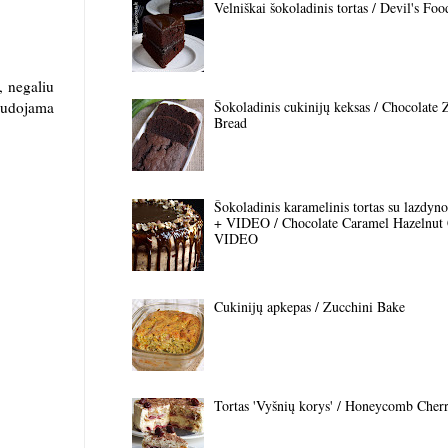
Velniškai šokoladinis tortas / Devil's Fo
, negaliu
audojama
Šokoladinis cukinijų keksas / Chocolate 
Bread
Šokoladinis karamelinis tortas su lazdyno 
+ VIDEO / Chocolate Caramel Hazelnut
VIDEO
Cukinijų apkepas / Zucchini Bake
Tortas 'Vyšnių korys' / Honeycomb Cher