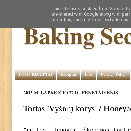
This site uses cookies from Google to d
are shared with Google along with perf
statistics, and to detect and address 
Baking Sec
FOTO RECEPTAI
Receptai
Info
Privacy Policy
2015 M. LAPKRIČIO 27 D., PENKTADIENIS
Tortas 'Vyšnių korys' / Hone
Greitas, lengvai iškepamas torta