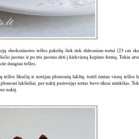
iejų sluoksniuotos tešlos pakelių šiek tiek didesniam tortui (23 cm sk
pločio juostas ir po tris juostas dėti į kiekvieną kepimo formą. Tokiu atve
kite daugiau tešlos.
ešlos likučių ir norėjau plonesnių lakštų, todėl ėmiau vieną tešlos lak
 plonesni lakšteliai, per naktį pastovėjęs tortas buvo tikrai minkštas. Tok
per naktį.