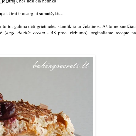
 jogurtą), nes liesi čia netinka!
ą atskirai ir atsargiai sumaišykite.
 torto, galima dėti grietinėlės standiklio ar želatinos. Aš to nebandžiau
ė (
angl. double cream
- 48 proc. riebumo), orginaliame recepte n