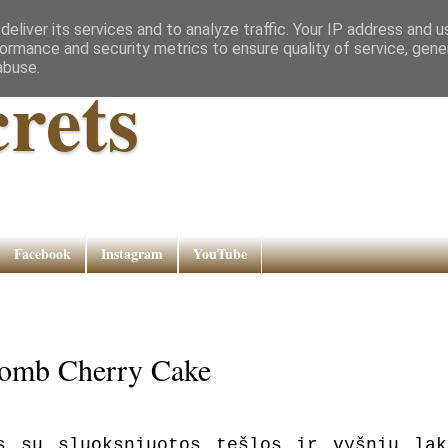
eliver its services and to analyze traffic. Your IP address and 
ormance and security metrics to ensure quality of service, gen
abuse.
rets
Facebook
Instagram
YouTube
ycomb Cherry Cake
s su sluoksniuotos tešlos ir vyšnių lak