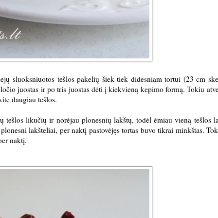
iejų sluoksniuotos tešlos pakelių šiek tiek didesniam tortui (23 cm sk
pločio juostas ir po tris juostas dėti į kiekvieną kepimo formą. Tokiu atve
kite daugiau tešlos.
ešlos likučių ir norėjau plonesnių lakštų, todėl ėmiau vieną tešlos lak
 plonesni lakšteliai, per naktį pastovėjęs tortas buvo tikrai minkštas. Tok
per naktį.