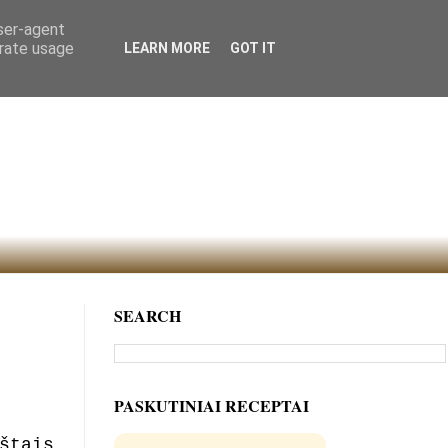
user-agent
erate usage
LEARN MORE
GOT IT
SEARCH
PASKUTINIAI RECEPTAI
štais