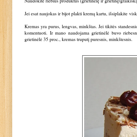
Naudokite riebius produktus (grietinėlę ir grietinę/graikišką
Jei esat naujokas ir bijot plakti kremą kartu, išsiplakite visk
Kremas yra purus, lengvas, minkštas. Jei tikitės standesnio
komentuoti. Ir mano naudojama grietinėlė buvo riebesn
grietinėlė 35 proc., kremas truputį puresnis, minkštesnis.