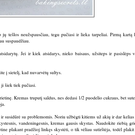
p jų tešlos neužspausčiau, tegu pučiasi ir lieka tarpeliai. Pirmą kart
biau suspaudžiau.
tsidarytų. Jei ir kiek atsidarys, nieko baisaus, užsiteps ir pasislėps 
e į sietelį, kad nuvarvėtų sultys.
i šiek tiek pučiasi.
ietinę. Kremas truputį saldus, nes dedasi 1/2 puodelio cukraus, bet sute
oja.
ir susidūrė su problemomis. Noriu užbėgti kitiems už akių ir dar kelias
skystesnis, vandeningesnis, kremas gausis skystas. Naudokite riebią gri
ine plakant pradžioj linkęs skystėti, o tik vėliau sutirštėja, todėl plakit