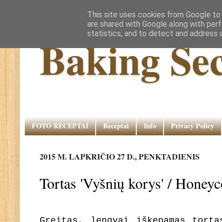
This site uses cookies from Google to d
are shared with Google along with perf
statistics, and to detect and address 
Baking Sec
FOTO RECEPTAI
Receptai
Info
Privacy Policy
2015 M. LAPKRIČIO 27 D., PENKTADIENIS
Tortas 'Vyšnių korys' / Hone
Greitas, lengvai iškepamas torta