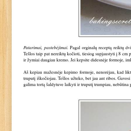
Patarimai, pastebėjimai.
Pagal orginalų receptą reiktų dv
Tešlos taip pat nereiktų kočioti, tiesiog supjaustyti į 8 cm 
ir žymiai daugiau kremo. Jei kepsite didesnėje formoje, im
Aš kepiau mažesnėje kepimo formoje, nenorėjau, kad liktų t
truputį iškočiojau. Tešlos užteko, bet jau ant ribos. Gavosi
galima tortą šaldytuve laikyti ir truputį trumpiau, nebūtina 