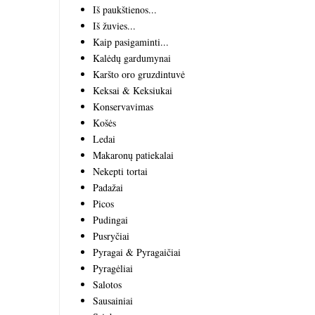
Iš paukštienos...
Iš žuvies...
Kaip pasigaminti...
Kalėdų gardumynai
Karšto oro gruzdintuvė
Keksai & Keksiukai
Konservavimas
Košės
Ledai
Makaronų patiekalai
Nekepti tortai
Padažai
Picos
Pudingai
Pusryčiai
Pyragai & Pyragaičiai
Pyragėliai
Salotos
Sausainiai