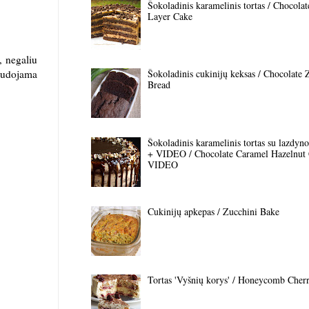
Šokoladinis karamelinis tortas / Chocola
Layer Cake
, negaliu
audojama
Šokoladinis cukinijų keksas / Chocolate 
Bread
Šokoladinis karamelinis tortas su lazdyno 
+ VIDEO / Chocolate Caramel Hazelnut
VIDEO
Cukinijų apkepas / Zucchini Bake
Tortas 'Vyšnių korys' / Honeycomb Cher