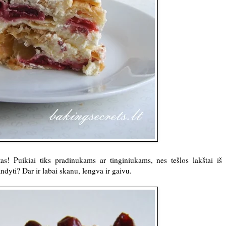
as! Puikiai tiks pradinukams ar tinginiukams, nes tešlos lakštai iš 
ndyti? Dar ir labai skanu, lengva ir gaivu.