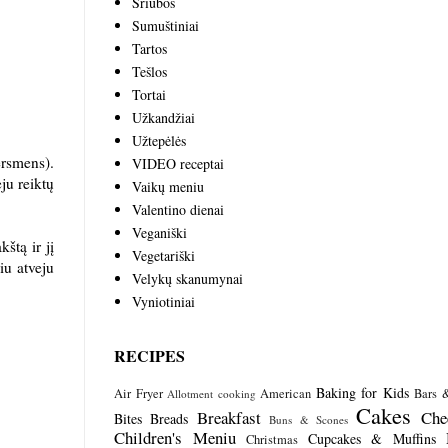
Sriubos
Sumuštiniai
Tartos
Tešlos
Tortai
Užkandžiai
Užtepėlės
ersmens).
VIDEO receptai
ju reiktų
Vaikų meniu
Valentino dienai
Veganiški
štą ir jį
Vegetariški
iu atveju
Velykų skanumynai
Vyniotiniai
RECIPES
Baking for Kids
Air Fryer
American
Bars 
Allotment cooking
Cakes
Breakfast
Che
Bites
Breads
Buns & Scones
Children's Meniu
Cupcakes & Muffins
Christmas