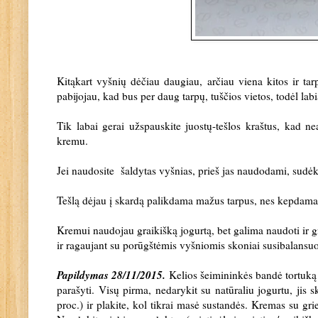
Kitąkart vyšnių dėčiau daugiau, arčiau viena kitos ir tar
pabijojau, kad bus per daug tarpų, tuščios vietos, todėl la
Tik labai gerai užspauskite juostų-tešlos kraštus, kad nea
kremu.
Jei naudosite šaldytas vyšnias, prieš jas naudodami, sudėkit
Tešlą dėjau į skardą palikdama mažus tarpus, nes kepdama j
Kremui naudojau graikišką jogurtą, bet galima naudoti ir gr
ir ragaujant su porūgštėmis vyšniomis skoniai susibalansu
Papildymas 28/11/2015.
Kelios šeimininkės bandė tortuką 
parašyti. Visų pirma, nedarykit su natūraliu jogurtu, jis 
proc.) ir plakite, kol tikrai masė sustandės. Kremas su griet