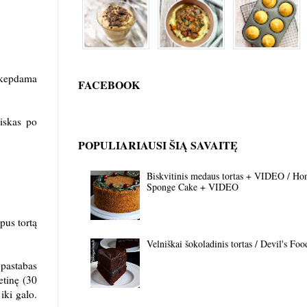
ą kepdama
FACEBOOK
viskas po
POPULIARIAUSI ŠIĄ SAVAITĘ
Biskvitinis medaus tortas + VIDEO / Ho
Sponge Cake + VIDEO
pus tortą
Velniškai šokoladinis tortas / Devil's Fo
 pastabas
etinę (30
 iki galo.