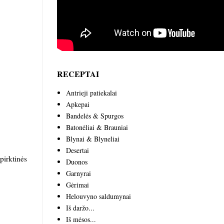
RECEPTAI
Antrieji patiekalai
Apkepai
Bandelės & Spurgos
Batonėliai & Brauniai
Blynai & Blyneliai
Desertai
pirktinės
Duonos
Garnyrai
Gėrimai
Helouvyno saldumynai
Iš daržo...
Iš mėsos...