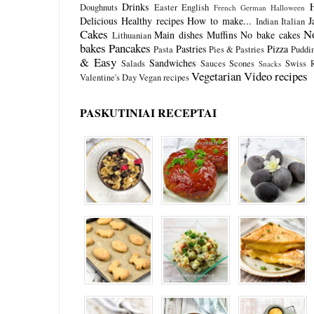
Drinks
Doughnuts
Easter
English
French
German
Halloween
Delicious
Healthy recipes
How to make...
J
Indian
Italian
Cakes
N
Main dishes
Muffins
No bake cakes
Lithuanian
bakes
Pancakes
Pastries
Pizza
Pasta
Pies & Pastries
Puddi
& Easy
Sandwiches
Salads
Sauces
Scones
Swiss R
Snacks
Vegetarian
Video recipes
Valentine's Day
Vegan recipes
PASKUTINIAI RECEPTAI