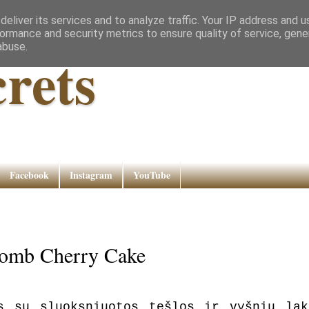
eliver its services and to analyze traffic. Your IP address and 
ormance and security metrics to ensure quality of service, gen
abuse.
rets
Facebook
Instagram
YouTube
ycomb Cherry Cake
s su sluoksniuotos tešlos ir vyšnių lak