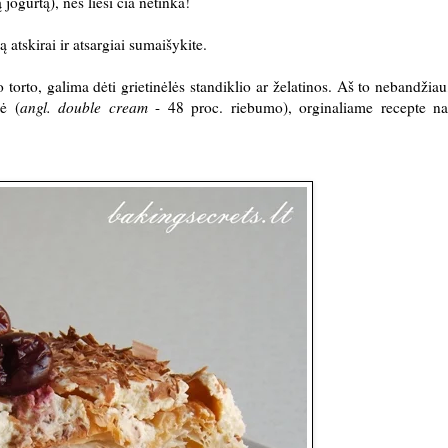
 jogurtą), nes liesi čia netinka!
ą atskirai ir atsargiai sumaišykite.
 torto, galima dėti grietinėlės standiklio ar želatinos. Aš to nebandžiau
ė (
angl. double cream
- 48 proc. riebumo), orginaliame recepte n