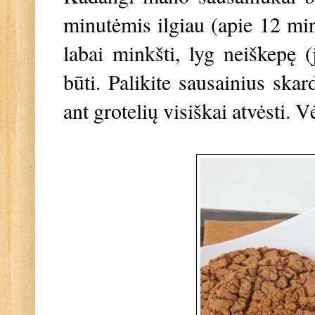
minutėmis ilgiau (apie 12 min
labai minkšti, lyg neiškepę (j
būti. Palikite sausainius ska
ant grotelių visiškai atvėsti. V