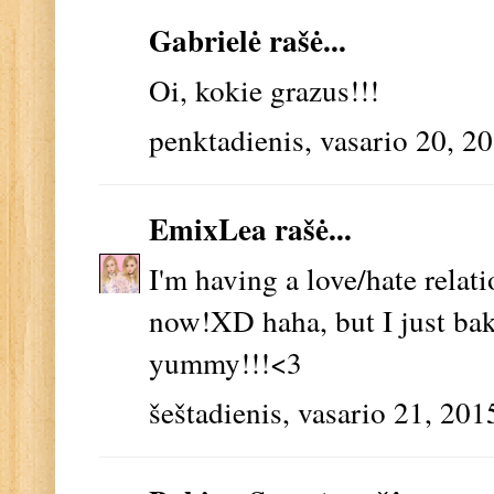
Gabrielė
rašė...
Oi, kokie grazus!!!
penktadienis, vasario 20, 2
EmixLea
rašė...
I'm having a love/hate relat
now!XD haha, but I just bake
yummy!!!<3
šeštadienis, vasario 21, 201