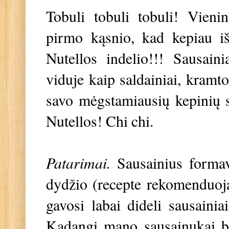
Tobuli tobuli tobuli! Vienin
pirmo kąsnio, kad kepiau i
Nutellos indelio!!! Sausain
viduje kaip saldainiai, kramto
savo mėgstamiausių kepinių sąr
Nutellos! Chi chi.
Patarimai.
Sausainius formav
dydžio (recepte rekomenduoj
gavosi labai dideli sausaini
Kadangi mano sausainukai bu