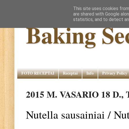
This site uses cookies from
are shared with Google alon
statistics, and to detect a
Baking Se
FOTO RECEPTAI
Receptai
Info
Privacy Policy
2015 M. VASARIO 18 D.
Nutella sausainiai / Nu