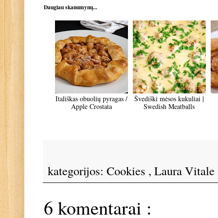
Daugiau skanumynų...
Itališkas obuolių pyragas /
Švediški mėsos kukuliai |
Apple Crostata
Swedish Meatballs
kategorijos:
Cookies
,
Laura Vitale
6 komentarai :