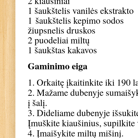
2 kiaušiniai
1 šaukštelis vanilės ekstrakto
1
šaukštelis kepimo sodos
žiupsnelis druskos
2 puodeliai miltų
1 šaukštas kakavos
Gaminimo eiga
1. Orkaitę įkaitinkite iki 190 l
2. Mažame dubenyje sumaišykit
į šalį.
3. Dideliame dubenyje išsukite
Įmuškite kiaušinius, supilkite 
4. Įmaišykite miltų mišinį.