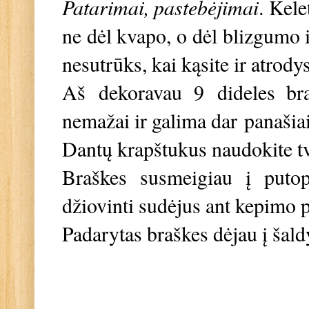
Patarimai, pastebėjimai
.
Kelet
ne dėl kvapo, o dėl blizgumo 
nesutrūks, kai kąsite ir atrody
Aš dekoravau 9 dideles braš
nemažai ir galima dar panašiai
Dantų krapštukus naudokite tvi
Braškes susmeigiau į putop
džiovinti sudėjus ant kepimo p
Padarytas braškes dėjau į šald