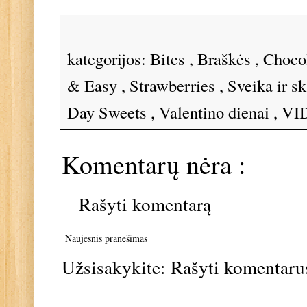
kategorijos:
Bites
,
Braškės
,
Choco
& Easy
,
Strawberries
,
Sveika ir s
Day Sweets
,
Valentino dienai
,
VID
Komentarų nėra :
Rašyti komentarą
Naujesnis pranešimas
Užsisakykite:
Rašyti komentaru