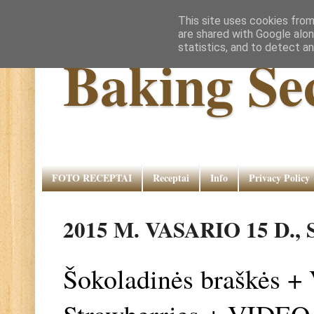
This site uses cookies from
are shared with Google alon
statistics, and to detect a
Baking Se
FOTO RECEPTAI
Receptai
Info
Privacy Policy
2015 M. VASARIO 15 D.
Šokoladinės braškės +