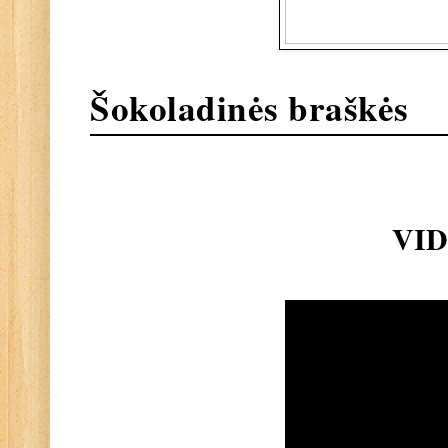
Šokoladinės braškės
VI