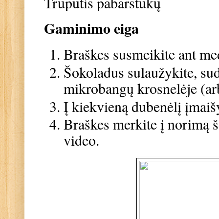
Truputis pabarstukų
Gaminimo eiga
Braškes susmeikite ant me
Šokoladus sulaužykite, sudė
mikrobangų krosnelėje (arb
Į kiekvieną dubenėlį įmaišy
Braškes merkite į norimą š
video.