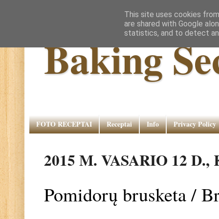
This site uses cookies from
are shared with Google alon
statistics, and to detect a
Baking Se
FOTO RECEPTAI
Receptai
Info
Privacy Policy
2015 M. VASARIO 12 D.
Pomidorų brusketa / Br