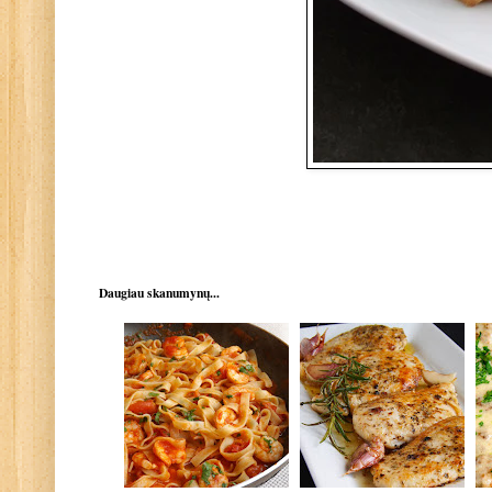
Daugiau skanumynų...