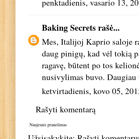
penktadienis, vasario 13, 2
Baking Secrets
rašė...
Mes, Italijoj Kaprio saloje
daug pinigų, kad vėl tokią p
ragavę, būtent po tos kelionė
nusivylimas buvo. Daugiau t
ketvirtadienis, kovo 05, 201
Rašyti komentarą
Naujesnis pranešimas
Užsisakykite:
Rašyti komentaru