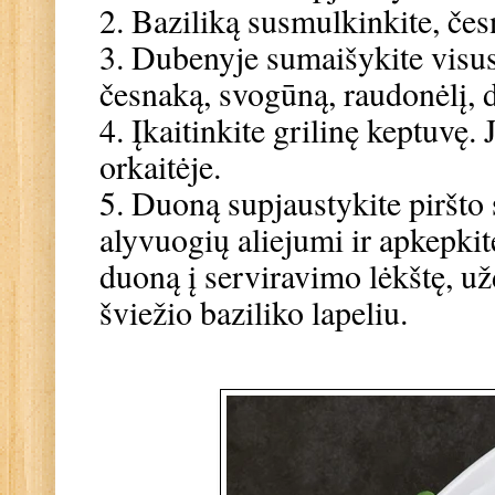
2. Baziliką susmulkinkite, če
3. Dubenyje sumaišykite visus
česnaką, svogūną, raudonėlį, dr
4. Įkaitinkite grilinę keptuvę. 
orkaitėje.
5. Duoną supjaustykite piršto 
alyvuogių aliejumi ir apkepkit
duoną į serviravimo lėkštę, u
šviežio baziliko lapeliu.