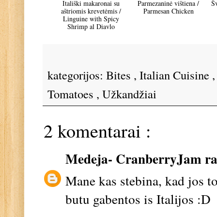
Itališki makaronai su
Parmezaninė vištiena /
Šv
aštriomis krevetėmis /
Parmesan Chicken
Linguine with Spicy
Shrimp al Diavlo
kategorijos:
Bites
,
Italian Cuisine
Tomatoes
,
Užkandžiai
2 komentarai :
Medeja- CranberryJam
ra
Mane kas stebina, kad jos to
butu gabentos is Italijos :D