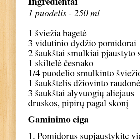
Ingredientai
1 puodelis - 250 ml
1 šviežia bagetė
3 vidutinio dydžio pomidorai
2 šaukštai smulkiai pjaustyto
1 skiltelė česnako
1/4 puodelio smulkinto švieži
1 šaukštelis džiovinto raudonė
3 šaukštai alyvuogių aliejaus
druskos, pipirų pagal skonį
Gaminimo eiga
1. Pomidorus supjaustykite vi