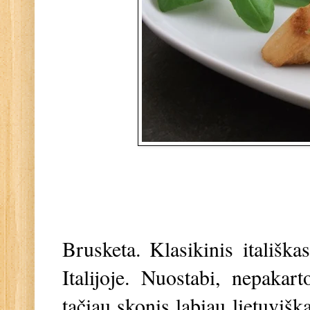
Brusketa. Klasikinis itališk
Italijoje. Nuostabi, nepaka
tačiau skonis labiau lietuvišk