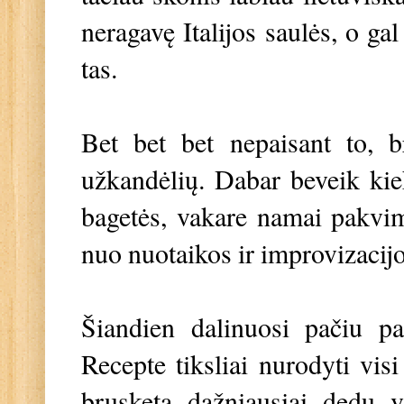
neragavę Italijos saulės, o ga
tas.
Bet bet bet nepaisant to, 
užkandėlių. Dabar beveik kiek
bagetės, vakare namai pakvim
nuo nuotaikos ir improvizacij
Šiandien dalinuosi pačiu pa
Recepte tiksliai nurodyti vis
brusketą dažniausiai dedu v