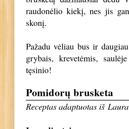
raudonėlio kiekį, nes jis gan
skonį.
Pažadu vėliau bus ir daugia
grybais, krevetėmis, saulėj
tęsinio!
Pomidorų brusketa
Receptas adaptuotas iš
Laura 