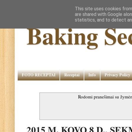
This site uses cookies from
are shared with Google alon
statistics, and to detect a
Baking Se
FOTO RECEPTAI
Receptai
Info
Privacy Policy
Rodomi pranešimai su žymė
2015 M. KOVO 8 D., SE