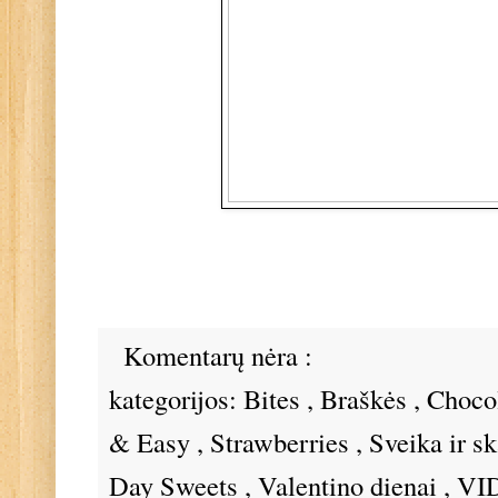
Komentarų nėra :
kategorijos:
Bites
,
Braškės
,
Choco
& Easy
,
Strawberries
,
Sveika ir s
Day Sweets
,
Valentino dienai
,
VID