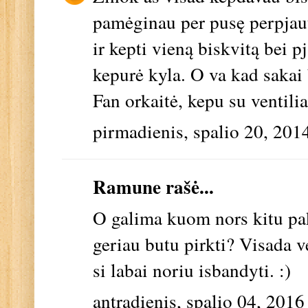
pamėginau per pusę perpjaut,
ir kepti vieną biskvitą bei p
kepurė kyla. O va kad sakai 
Fan orkaitė, kepu su ventili
pirmadienis, spalio 20, 201
Ramune rašė...
O galima kuom nors kitu pake
geriau butu pirkti? Visada v
si labai noriu isbandyti. :)
antradienis, spalio 04, 2016