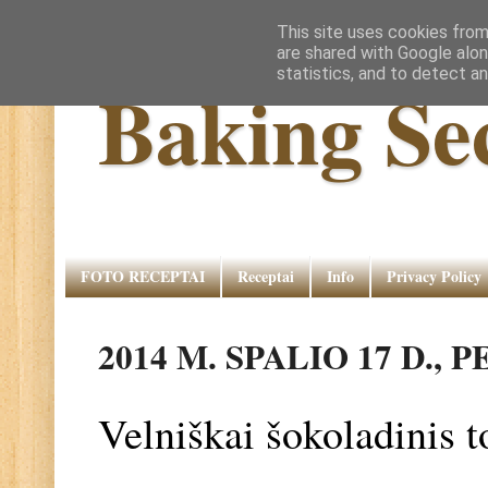
This site uses cookies from
are shared with Google alon
statistics, and to detect a
Baking Se
FOTO RECEPTAI
Receptai
Info
Privacy Policy
2014 M. SPALIO 17 D.,
Velniškai šokoladinis t