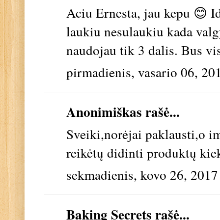
Aciu Ernesta, jau kepu 😊 I
laukiu nesulaukiu kada valg
naudojau tik 3 dalis. Bus vi
pirmadienis, vasario 06, 20
Anonimiškas rašė...
Sveiki,norėjai paklausti,o 
reikėtų didinti produktų kiek
sekmadienis, kovo 26, 2017
Baking Secrets
rašė...