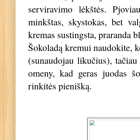
serviravimo lėkštės. Pjovi
minkštas, skystokas, bet val
kremas sustingsta, praranda bl
Šokoladą kremui naudokite, ko
(sunaudojau likučius), tačia
omeny, kad geras juodas šok
rinkitės pienišką.