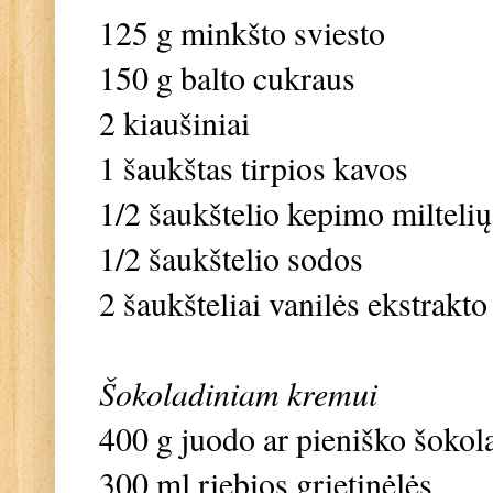
125 g minkšto sviesto
150 g balto cukraus
2 kiaušiniai
1 šaukštas tirpios kavos
1/2 šaukštelio kepimo miltelių
1/2 šaukštelio sodos
2 šaukšteliai vanilės ekstrakto
Šokoladiniam kremui
400 g juodo ar pieniško šokol
300 ml riebios grietinėlės