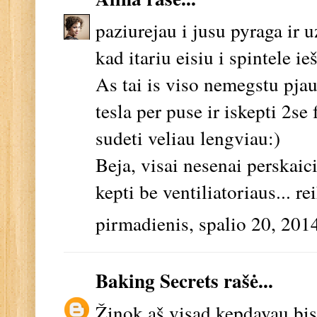
paziurejau i jusu pyraga ir 
kad itariu eisiu i spintele i
As tai is viso nemegstu pjau
tesla per puse ir iskepti 2se
sudeti veliau lengviau:)
Beja, visai nesenai perskaic
kepti be ventiliatoriaus... re
pirmadienis, spalio 20, 201
Baking Secrets
rašė...
Žinok aš visad kepdavau bisk