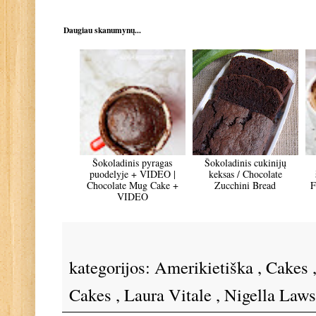
Daugiau skanumynų...
Šokoladinis pyragas
Šokoladinis cukinijų
puodelyje + VIDEO |
keksas / Chocolate
Chocolate Mug Cake +
Zucchini Bread
F
VIDEO
kategorijos:
Amerikietiška
,
Cakes
Cakes
,
Laura Vitale
,
Nigella Law