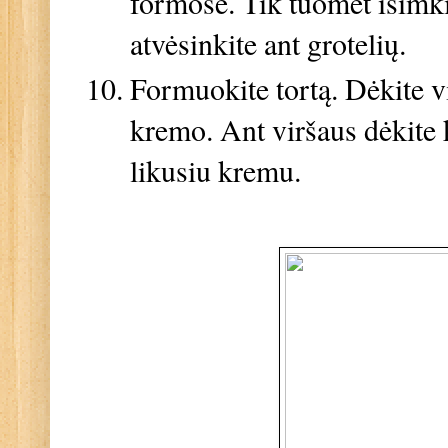
formose. Tik tuomet išimki
atvėsinkite ant grotelių.
Formuokite tortą. Dėkite vi
kremo. Ant viršaus dėkite k
likusiu kremu.