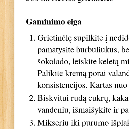
Gaminimo eiga
Grietinėlę supilkite į nedid
pamatysite burbuliukus, bet
šokolado, leiskite keletą m
Palikite kremą porai valand
konsistencijos. Kartas nu
Biskvitui rudą cukrų, kakav
vandeniu, išmaišykite ir pa
Mikseriu iki purumo išplak