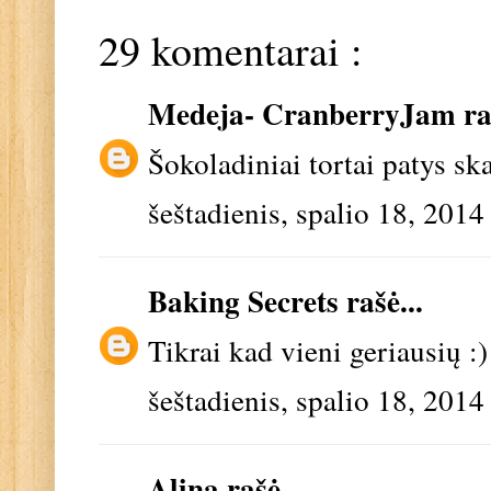
29 komentarai :
Medeja- CranberryJam
ra
Šokoladiniai tortai patys ska
šeštadienis, spalio 18, 2014
Baking Secrets
rašė...
Tikrai kad vieni geriausių :)
šeštadienis, spalio 18, 2014
Alina
rašė...