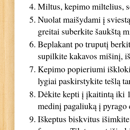
Miltus, kepimo miltelius,
Nuolat maišydami į sviestą 
greitai suberkite šaukštą 
Beplakant po truputį berkit
supilkite kakavos mišinį, i
Kepimo popieriumi iškloki
lygiai paskirstykite tešlą ta
Dėkite kepti į įkaitintą iki
medinį pagaliuką į pyrago c
Iškeptus biskvitus išimkite