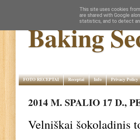
This site uses cookies from
are shared with Google alon
statistics, and to detect a
Baking Se
FOTO RECEPTAI
Receptai
Info
Privacy Policy
2014 M. SPALIO 17 D.,
Velniškai šokoladinis t