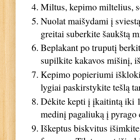
Miltus, kepimo miltelius,
Nuolat maišydami į sviestą 
greitai suberkite šaukštą 
Beplakant po truputį berkit
supilkite kakavos mišinį, i
Kepimo popieriumi iškloki
lygiai paskirstykite tešlą ta
Dėkite kepti į įkaitintą iki
medinį pagaliuką į pyrago c
Iškeptus biskvitus išimkite