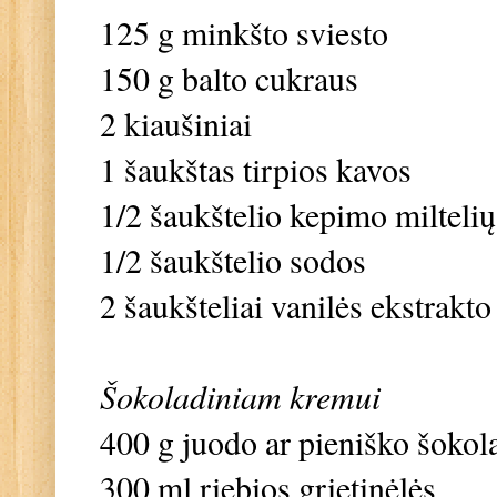
125 g minkšto sviesto
150 g balto cukraus
2 kiaušiniai
1 šaukštas tirpios kavos
1/2 šaukštelio kepimo miltelių
1/2 šaukštelio sodos
2 šaukšteliai vanilės ekstrakto
Šokoladiniam kremui
400 g juodo ar pieniško šokol
300 ml riebios grietinėlės