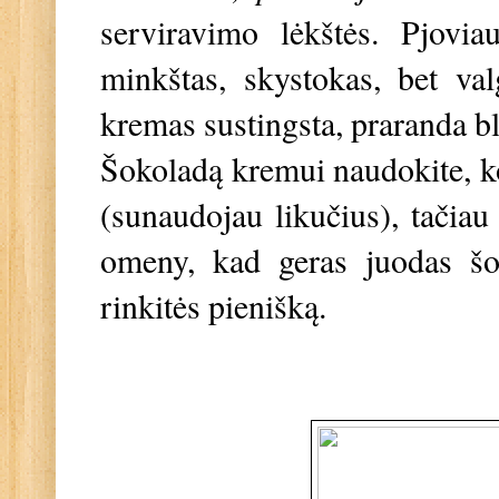
serviravimo lėkštės. Pjovi
minkštas, skystokas, bet val
kremas sustingsta, praranda bl
Šokoladą kremui naudokite, ko
(sunaudojau likučius), tačia
omeny, kad geras juodas šok
rinkitės pienišką.