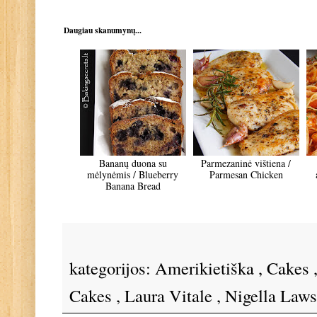
Daugiau skanumynų...
Bananų duona su
Parmezaninė vištiena /
mėlynėmis / Blueberry
Parmesan Chicken
Banana Bread
kategorijos:
Amerikietiška
,
Cakes
Cakes
,
Laura Vitale
,
Nigella Law