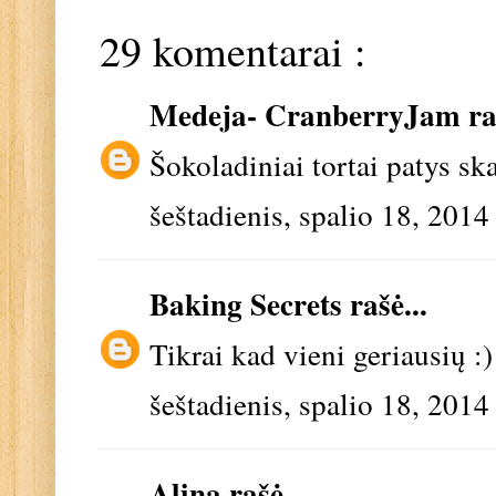
29 komentarai :
Medeja- CranberryJam
ra
Šokoladiniai tortai patys ska
šeštadienis, spalio 18, 2014
Baking Secrets
rašė...
Tikrai kad vieni geriausių :)
šeštadienis, spalio 18, 2014
Alina
rašė...