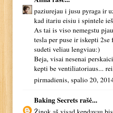
paziurejau i jusu pyraga ir 
kad itariu eisiu i spintele i
As tai is viso nemegstu pjau
tesla per puse ir iskepti 2se
sudeti veliau lengviau:)
Beja, visai nesenai perskaic
kepti be ventiliatoriaus... re
pirmadienis, spalio 20, 201
Baking Secrets
rašė...
Žinok aš visad kepdavau bisk