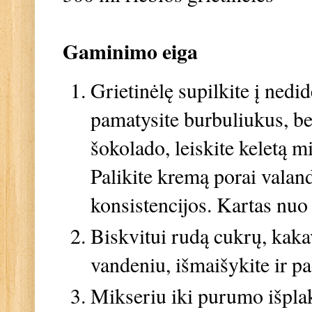
Gaminimo eiga
Grietinėlę supilkite į nedid
pamatysite burbuliukus, bet
šokolado, leiskite keletą m
Palikite kremą porai valand
konsistencijos. Kartas nu
Biskvitui rudą cukrų, kakav
vandeniu, išmaišykite ir pa
Mikseriu iki purumo išplak