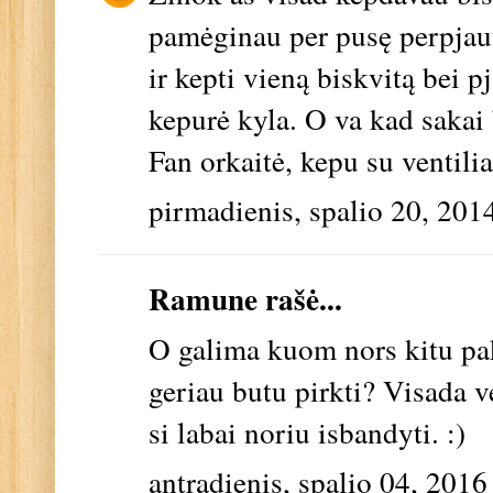
pamėginau per pusę perpjaut,
ir kepti vieną biskvitą bei p
kepurė kyla. O va kad sakai 
Fan orkaitė, kepu su ventili
pirmadienis, spalio 20, 201
Ramune rašė...
O galima kuom nors kitu pake
geriau butu pirkti? Visada v
si labai noriu isbandyti. :)
antradienis, spalio 04, 2016