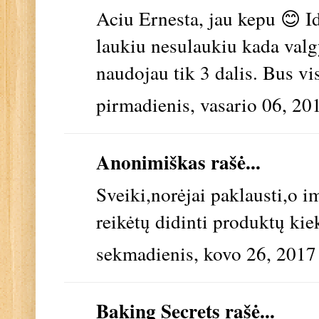
Aciu Ernesta, jau kepu 😊 I
laukiu nesulaukiu kada valg
naudojau tik 3 dalis. Bus vi
pirmadienis, vasario 06, 20
Anonimiškas rašė...
Sveiki,norėjai paklausti,o 
reikėtų didinti produktų kiek
sekmadienis, kovo 26, 2017
Baking Secrets
rašė...