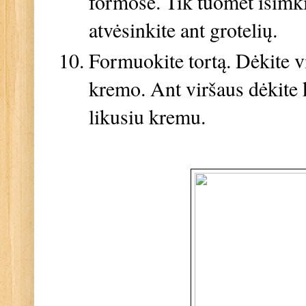
formose. Tik tuomet išimki
atvėsinkite ant grotelių.
Formuokite tortą. Dėkite vi
kremo. Ant viršaus dėkite k
likusiu kremu.