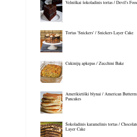
Velniškai šokoladinis tortas / Devil's Fo
Tortas 'Snickers' / Snickers Layer Cake
Cukinijų apkepas / Zucchini Bake
Amerikietiški blynai / American Butterm
Pancakes
Šokoladinis karamelinis tortas / Chocola
Layer Cake