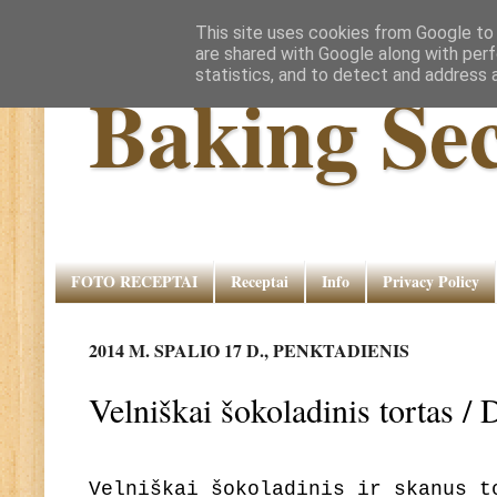
This site uses cookies from Google to d
are shared with Google along with perf
statistics, and to detect and address 
Baking Sec
FOTO RECEPTAI
Receptai
Info
Privacy Policy
2014 M. SPALIO 17 D., PENKTADIENIS
Velniškai šokoladinis tortas /
Velniškai šokoladinis ir skanus 