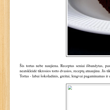
Šis tortas nebe naujiena. Receptas seniai išbandytas, pas
neatskleidė tikrosios torto dvasios, receptą atnaujinu. Jis ti
Tortas - labai šokoladinis, greitai, lengvai pagaminamas ir 