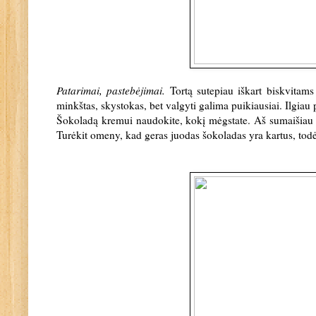
Patarimai, pastebėjimai.
Tortą sutepiau iškart biskvitam
minkštas, skystokas, bet valgyti galima puikiausiai. Ilgiau 
Šokoladą kremui naudokite, kokį mėgstate. Aš sumaišiau k
Turėkit omeny, kad geras juodas šokoladas yra kartus, todė