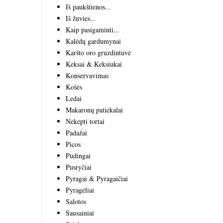
Iš paukštienos...
Iš žuvies...
Kaip pasigaminti...
Kalėdų gardumynai
Karšto oro gruzdintuvė
Keksai & Keksiukai
Konservavimas
Košės
Ledai
Makaronų patiekalai
Nekepti tortai
Padažai
Picos
Pudingai
Pusryčiai
Pyragai & Pyragaičiai
Pyragėliai
Salotos
Sausainiai