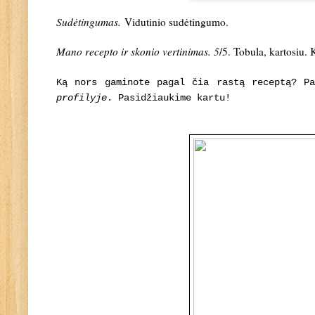
Sudėtingumas.
Vidutinio sudėtingumo
.
Mano recepto ir skonio vertinimas. 5
/5. Tobula, kartosiu. 
Ką nors gaminote pagal čia rastą receptą? P
profilyje
. Pasidžiaukime kartu!