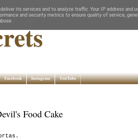
eliver its services and to analyze traffic. Your IP address and 
ormance and security metrics to ensure quality of service, gen
abuse.
rets
Facebook
Instagram
YouTube
 Devil's Food Cake
tortas.