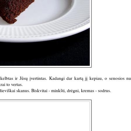
kelbtas ir Jūsų įvertintas. Kadangi dar kartą jį kepiau, o senosios n
krai to vertas.
dieviškai skanus. Biskvitai - minkšti, drėgni, kremas - sodrus.