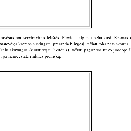
s atvėsus ant serviravimo lėkštės. Pjoviau taip pat nelaukusi. Kremas
pastovėjęs kremas sustingsta, praranda blizgesį, tačiau toks pats skanus.
elis skirtingus (sunaudojau likučius), tačiau pagrindas buvo juodojo 
l jei nemėgstate rinkitės pienišką.