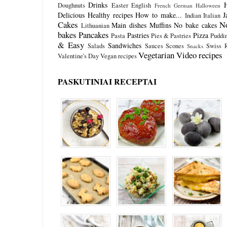
Drinks
Doughnuts
Easter
English
French
German
Halloween
Delicious
Healthy recipes
How to make...
J
Indian
Italian
Cakes
N
Main dishes
Muffins
No bake cakes
Lithuanian
bakes
Pancakes
Pastries
Pizza
Pasta
Pies & Pastries
Puddi
& Easy
Sandwiches
Salads
Sauces
Scones
Swiss R
Snacks
Vegetarian
Video recipes
Valentine's Day
Vegan recipes
PASKUTINIAI RECEPTAI