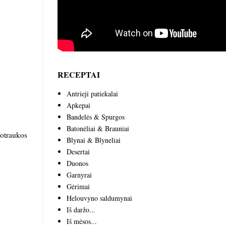
RECEPTAI
Antrieji patiekalai
Apkepai
Bandelės & Spurgos
Batonėliai & Brauniai
uotraukos
Blynai & Blyneliai
Desertai
Duonos
Garnyrai
Gėrimai
Helouvyno saldumynai
Iš daržo...
Iš mėsos...