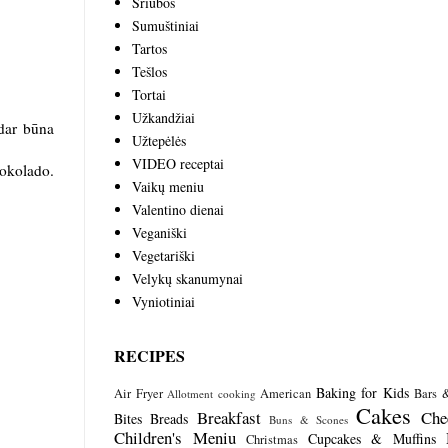
Sriubos
Sumuštiniai
Tartos
Tešlos
Tortai
Užkandžiai
 dar būna
Užtepėlės
VIDEO receptai
šokolado.
Vaikų meniu
Valentino dienai
Veganiški
Vegetariški
Velykų skanumynai
Vyniotiniai
RECIPES
Baking for Kids
Air Fryer
American
Bars 
Allotment cooking
Cakes
Breakfast
Che
Bites
Breads
Buns & Scones
Children's Meniu
Cupcakes & Muffins
Christmas