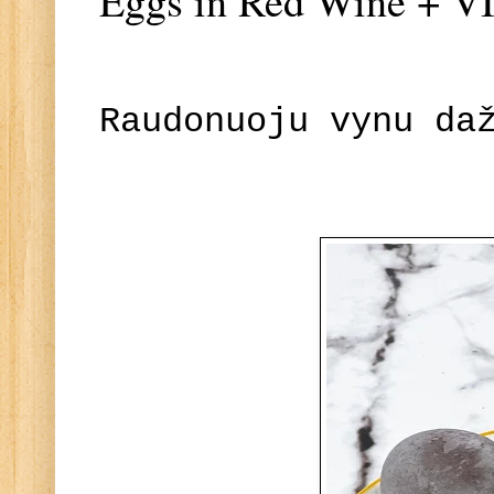
Eggs in Red Wine + 
Raudonuoju vynu da