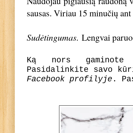
Naudojau pigiausią raudoną 
sausas. Viriau 15 minučių ant 
Sudėtingumas.
Lengvai paru
Ką nors gaminote
Pasidalinkite savo kū
Facebook profilyje
. Pa