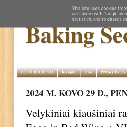
This site uses cookies from
are shared with Google alon
statistics, and to detect a
Baking Se
FOTO RECEPTAI
Receptai
Info
Privacy Policy
2024 M. KOVO 29 D., P
Velykiniai kiaušiniai