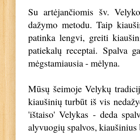
Su artėjančiomis šv. Velyko
dažymo metodu. Taip kiaušin
patinka lengvi, greiti kiauši
patiekalų receptai. Spalva g
mėgstamiausia - mėlyna.
Mūsų šeimoje Velykų tradicijos
kiaušinių turbūt iš vis neda
'ištaiso' Velykas - deda spal
alyvuogių spalvos, kiaušinius 