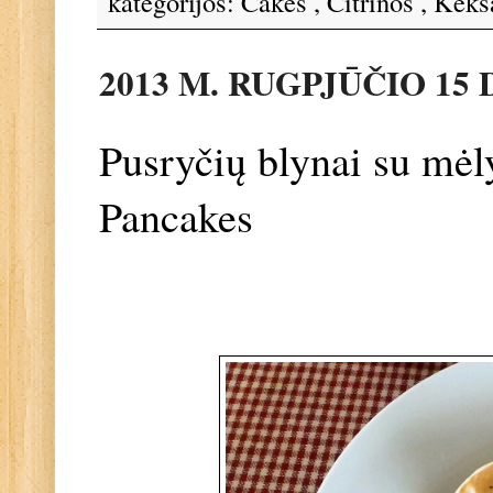
kategorijos:
Cakes
,
Citrinos
,
Keks
2013 M. RUGPJŪČIO 15 
Pusryčių blynai su mėl
Pancakes