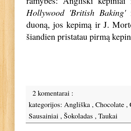
ramybės: Angliški kepiniai
Hollywood 'British Baking'
duoną, jos kepimą ir J. Mor
šiandien pristatau pirmą kepi
2 komentarai :
kategorijos:
Angliška
,
Chocolate
,
Sausainiai
,
Šokoladas
,
Taukai