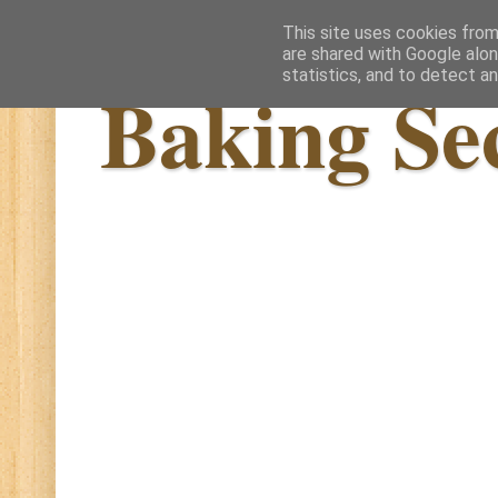
This site uses cookies from
are shared with Google alon
statistics, and to detect a
Baking Se