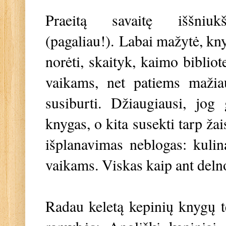
Praeitą savaitę iššniuk
(pagaliau!). Labai mažytė, kny
norėti, skaityk, kaimo bibliot
vaikams, net patiems mažiau
susiburti. Džiaugiausi, jog
knygas, o kita susekti tarp žai
išplanavimas neblogas: kulina
vaikams. Viskas kaip ant deln
Radau keletą kepinių knygų 