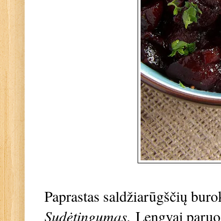
Paprastas saldžiarūgščių buro
Sudėtingumas.
Lengvai paru