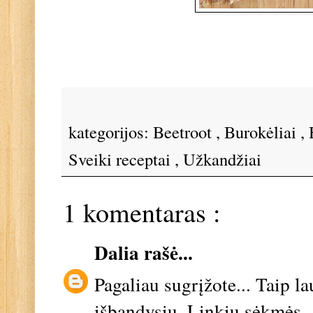
kategorijos:
Beetroot
,
Burokėliai
,
Sveiki receptai
,
Užkandžiai
1 komentaras :
Dalia
rašė...
Pagaliau sugrįžote... Taip l
išbandysiu. Linkiu sėkmės.