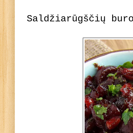
Saldžiarūgščių bur