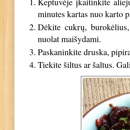
Keptuvėje įkaitinkite alie
minutes kartas nuo karto 
Dėkite cukrų, burokėlius
nuolat maišydami.
Paskaninkite druska, pipirais
Tiekite šiltus ar šaltus. G