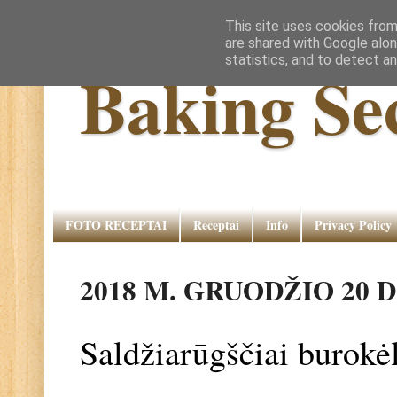
This site uses cookies from
are shared with Google alon
statistics, and to detect a
Baking Se
FOTO RECEPTAI
Receptai
Info
Privacy Policy
2018 M. GRUODŽIO 20 
Saldžiarūgščiai burokė