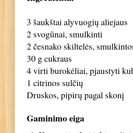
3 šaukštai alyvuogių aliejaus
2 svogūnai, smulkinti
2 česnako skiltelės, smulkinto
30 g cukraus
4 virti burokėliai, pjaustyti ku
1 citrinos sulčių
Druskos, pipirų pagal skonį
Gaminimo eiga